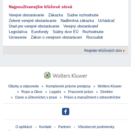
Najpoužívanejšie kľúčové slová
Verejné obstarávanie
Zákazka
Súdne rozhodnutie
Zelené verejné obstarávanie
Nadlimitná zákazka
Uchádzač
Úrad pre verejné obstarávanie
Verejný obstarávateľ
Legislatíva
Eurofondy
Súdny dvor EÚ
Rozhodnutie
Uznesenie
Zákon o verejnom obstarávaní
Rozsudok
Register kľúčových slov
Otázky a odpovede
Komplexné právne predpisy
Wolters Kluwer
Ropo a Obce
Legalis
Pracovné právo
Direktor
Dane a účtovníctvo v praxi
Právo a manažment v zdravotníctve
O aplikácii
Kontakt
Partneri
Všeobecné podmienky