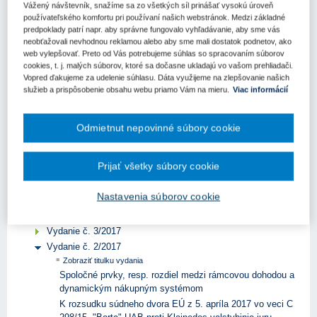
Vážený návštevník, snažíme sa zo všetkých síl prinášať vysokú úroveň
ROČNÍK 2024
používateľského komfortu pri používaní našich webstránok. Medzi základné
predpoklady patrí napr. aby správne fungovalo vyhľadávanie, aby sme vás
ROČNÍK 2023
neobťažovali nevhodnou reklamou alebo aby sme mali dostatok podnetov, ako
ROČNÍK 2022
web vylepšovať. Preto od Vás potrebujeme súhlas so spracovaním súborov
cookies, t. j. malých súborov, ktoré sa dočasne ukladajú vo vašom prehliadači.
ROČNÍK 2021
Vopred ďakujeme za udelenie súhlasu. Dáta využijeme na zlepšovanie našich
služieb a prispôsobenie obsahu webu priamo Vám na mieru.
Viac informácií
ROČNÍK 2020
ROČNÍK 2019
Odmietnut nepovinné súbory cookie
ROČNÍK 2018
ROČNÍK 2017
Prijať všetky súbory cookie
Vydanie č. 6/2017
Nastavenia súborov cookie
Vydanie č. 5/2017
Vydanie č. 4/2017
Vydanie č. 3/2017
Vydanie č. 2/2017
Zobraziť titulku vydania
Spoločné prvky, resp. rozdiel medzi rámcovou dohodou a
dynamickým nákupným systémom
K rozsudku súdneho dvora EÚ z 5. apríla 2017 vo veci C