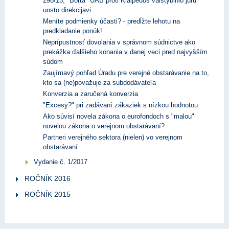
298/15, "Borta" UAB proti Klaipedos valstybinio juru
uosto direkcijavi
Meníte podmienky účasti? - predĺžte lehotu na
predkladanie ponúk!
Neprípustnosť dovolania v správnom súdnictve ako
prekážka ďalšieho konania v danej veci pred najvyšším
súdom
Zaujímavý pohľad Úradu pre verejné obstarávanie na to,
kto sa (ne)považuje za subdodávateľa
Konverzia a zaručená konverzia
"Excesy?" pri zadávaní zákaziek s nízkou hodnotou
Ako súvisí novela zákona o eurofondoch s "malou"
novelou zákona o verejnom obstarávaní?
Partneri verejného sektora (nielen) vo verejnom
obstarávaní
Vydanie č. 1/2017
ROČNÍK 2016
ROČNÍK 2015