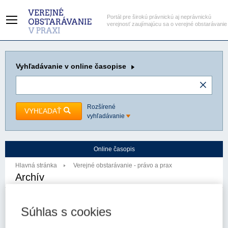
Portál pre širokú právnickú aj neprávnickú
verejnosť zaujímajúcu sa o verejné obstarávanie
Vyhľadávanie
v online časopise
Rozšírené
VYHĽADAŤ
vyhľadávanie
Online časopis
Hlavná stránka
Verejné obstarávanie - právo a prax
Archív
ROČNÍK 2026
Súhlas s cookies
ROČNÍK 2025