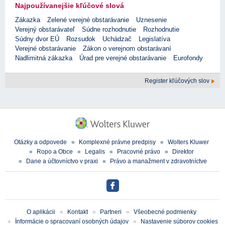
Najpoužívanejšie kľúčové slová
Zákazka
Zelené verejné obstarávanie
Uznesenie
Verejný obstarávateľ
Súdne rozhodnutie
Rozhodnutie
Súdny dvor EÚ
Rozsudok
Uchádzač
Legislatíva
Verejné obstarávanie
Zákon o verejnom obstarávaní
Nadlimitná zákazka
Úrad pre verejné obstarávanie
Eurofondy
Register kľúčových slov
Otázky a odpovede
Komplexné právne predpisy
Wolters Kluwer
Ropo a Obce
Legalis
Pracovné právo
Direktor
Dane a účtovníctvo v praxi
Právo a manažment v zdravotníctve
O aplikácii
Kontakt
Partneri
Všeobecné podmienky
Ïnformácie o spracovaní osobných údajov
Nastavenie súborov cookies