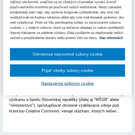
Vážený návštevník, snažíme sa zo všetkých síl prinášať vysokú úroveň
používateľského komfortu pri používaní našich webstránok. Medzi základné
predpoklady patrí napr. aby správne fungovalo vyhľadávanie, aby sme vás
neobťažovali nevhodnou reklamou alebo aby sme mali dostatok podnetov, ako
web vylepšovať. Preto od Vás potrebujeme súhlas so spracovaním súborov
cookies, t. j. malých súborov, ktoré sa dočasne ukladajú vo vašom prehliadači.
Vopred ďakujeme za udelenie súhlasu. Dáta využijeme na zlepšovanie našich
služieb a prispôsobenie obsahu webu priamo Vám na mieru.
Viac informácií
Verejné obstarávanie - právo a prax (1)
Odmietnut nepovinné súbory cookie
Aktuality (0)
Prijať všetky súbory cookie
Licencie Creative Commons a ich aplikácia
pri verejnom obstarávaní na vzdelávacie
Nastavenia súborov cookie
zdroje
Príspevok sa v nadväznosti na úlohy Ministerstva školstva, vedy,
výskumu a športu Slovenskej republiky (ďalej aj "MŠSR" alebo
"ministerstvo"), sprístupňovať otvorené vzdelávacie zdroje pod
licenciou Creative Commons, venuje otázkam, ktorých riešen...