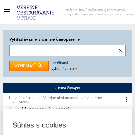
Portál pre širokú právnickú aj neprávnickú
verejnosť zaujímajúcu sa o verejné obstarávanie
Vyhľadávanie
v online časopise
Rozšírené
VYHĽADAŤ
vyhľadávanie
Online časopis
Hlavná stránka
Verejné obstarávanie - právo a prax
Autor/i
Marianna Novotná
Autor/i
Súhlas s cookies
Počet článkov autora: 1