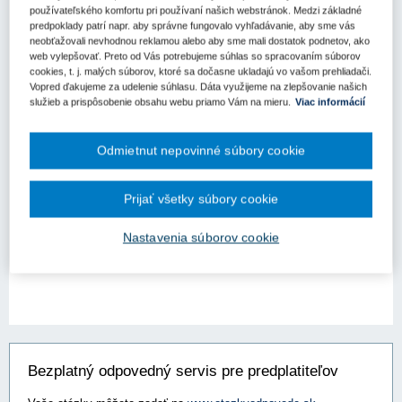
používateľského komfortu pri používaní našich webstránok. Medzi základné
predpoklady patrí napr. aby správne fungovalo vyhľadávanie, aby sme vás
neobťažovali nevhodnou reklamou alebo aby sme mali dostatok podnetov, ako
web vylepšovať. Preto od Vás potrebujeme súhlas so spracovaním súborov
cookies, t. j. malých súborov, ktoré sa dočasne ukladajú vo vašom prehliadači.
Vopred ďakujeme za udelenie súhlasu. Dáta využijeme na zlepšovanie našich
služieb a prispôsobenie obsahu webu priamo Vám na mieru.
Viac informácií
Verejné obstarávanie - právo a prax (1)
Odmietnut nepovinné súbory cookie
Aktuality (0)
Prijať všetky súbory cookie
Čo má spoločné Žitňanskej
protischránkový zákon a Miklošova rovná
Nastavenia súborov cookie
daň?
Bezplatný odpovedný servis pre predplatiteľov