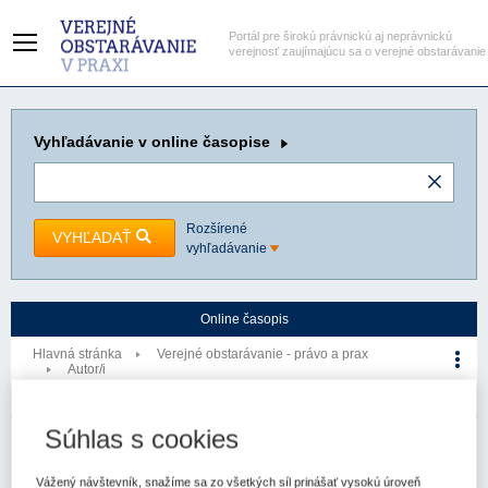
Portál pre širokú právnickú aj neprávnickú
verejnosť zaujímajúcu sa o verejné obstarávanie
Vyhľadávanie
v online časopise
Rozšírené
VYHĽADAŤ
vyhľadávanie
Online časopis
Hlavná stránka
Verejné obstarávanie - právo a prax
Autor/i
Radovan Pala
Autor/i
Súhlas s cookies
Vážený návštevník, snažíme sa zo všetkých síl prinášať vysokú úroveň
Počet článkov autora: 1