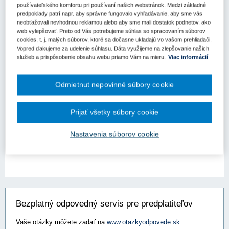
Aktuality
používateľského komfortu pri používaní našich webstránok. Medzi základné
predpoklady patrí napr. aby správne fungovalo vyhľadávanie, aby sme vás
neobťažovali nevhodnou reklamou alebo aby sme mali dostatok podnetov, ako
Zelenšie Slovensko - Stratégia
web vylepšovať. Preto od Vás potrebujeme súhlas so spracovaním súborov
environmentálnej politiky Slovenskej republiky
cookies, t. j. malých súborov, ktoré sa dočasne ukladajú vo vašom prehliadači.
Vopred ďakujeme za udelenie súhlasu. Dáta využijeme na zlepšovanie našich
do roku 2030
služieb a prispôsobenie obsahu webu priamo Vám na mieru.
Viac informácií
Vláda SR na svojom rokovaní vo februári 2019 schválila materiál
Zelenšie Slovensko - Stratégia environmentálnej politiky
Slovenskej republiky do roku 2030 (ďalej aj "Stratégia"). V tomto
Odmietnut nepovinné súbory cookie
príspevku si dovolíme čitateľom predstaviť najdôležitejšie č...
Prijať všetky súbory cookie
Kľúčové slová
Environmentálna politika
Nastavenia súborov cookie
Bezplatný odpovedný servis pre predplatiteľov
Vaše otázky môžete zadať na
www.otazkyodpovede.sk
.