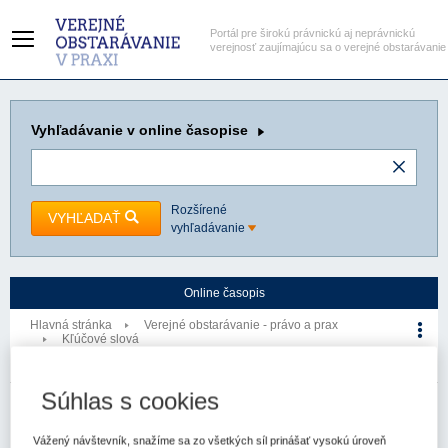
Portál pre širokú právnickú aj neprávnickú
verejnosť zaujímajúcu sa o verejné obstarávanie
Vyhľadávanie
v online časopise
Rozšírené
VYHĽADAŤ
vyhľadávanie
Online časopis
Hlavná stránka
Verejné obstarávanie - právo a prax
Kľúčové slová
Environmentálna politika
Kľúčové slovo
Súhlas s cookies
Verejné obstarávanie - právo a prax
Vážený návštevník, snažíme sa zo všetkých síl prinášať vysokú úroveň