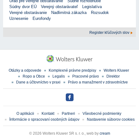
Úrad pre verejné obstarávanie
Súdne rozhodnutie
Súdny dvor EÚ
Verejný obstarávateľ
Legislatíva
Verejné obstarávanie
Nadlimitná zákazka
Rozsudok
Uznesenie
Eurofondy
Register kľúčových slov
Otázky a odpovede
Komplexné právne predpisy
Wolters Kluwer
Ropo a Obce
Legalis
Pracovné právo
Direktor
Dane a účtovníctvo v praxi
Právo a manažment v zdravotníctve
O aplikácii
Kontakt
Partneri
Všeobecné podmienky
Ïnformácie o spracovaní osobných údajov
Nastavenie súborov cookies
© 2026 Wolters Kluwer SR s. r. o., web by
cream