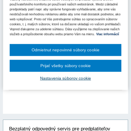
Aktuality
používateľského komfortu pri používaní našich webstránok. Medzi základné
predpoklady patrí napr. aby správne fungovalo vyhľadávanie, aby sme vás
neobťažovali nevhodnou reklamou alebo aby sme mali dostatok podnetov, ako
Výnimka z aplikácie postupov verejného
web vylepšovať. Preto od Vás potrebujeme súhlas so spracovaním súborov
obstarávania na poskytovanie služieb civilnej
cookies, t. j. malých súborov, ktoré sa dočasne ukladajú vo vašom prehliadači.
ochrany a prevencie nebezpečenstva
Vopred ďakujeme za udelenie súhlasu. Dáta využijeme na zlepšovanie našich
služieb a prispôsobenie obsahu webu priamo Vám na mieru.
Viac informácií
neziskovou organizáciou alebo združením ?
V súlade s § 1 ods. 2 písm. g) zákona č. 343/2015 Z.z. o
verejnom obstarávaní v znení neskorších predpisov (ďalej aj
Odmietnut nepovinné súbory cookie
"ZVO" alebo "zákon o verejnom obstarávaní") sa tento zákon
nevzťahuje na civilnú zákazku alebo koncesiu, ktorej predmetom
je služb...
Prijať všetky súbory cookie
Kľúčové slová
Nastavenia súborov cookie
Nezisková organizácia
Bezplatný odpovedný servis pre predplatiteľov