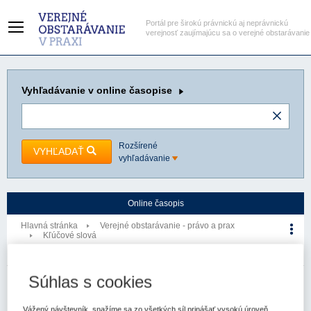
Portál pre širokú právnickú aj neprávnickú
verejnosť zaujímajúcu sa o verejné obstarávanie
Vyhľadávanie
v online časopise
Rozšírené
VYHĽADAŤ
vyhľadávanie
Online časopis
Hlavná stránka
Verejné obstarávanie - právo a prax
Kľúčové slová
Nezisková organizácia
Kľúčové slovo
Súhlas s cookies
Verejné obstarávanie - právo a prax
Vážený návštevník, snažíme sa zo všetkých síl prinášať vysokú úroveň