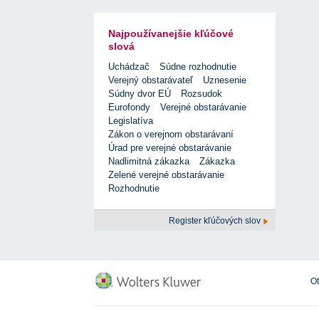
Najpoužívanejšie kľúčové
slová
Uchádzač
Súdne rozhodnutie
Verejný obstarávateľ
Uznesenie
Súdny dvor EÚ
Rozsudok
Eurofondy
Verejné obstarávanie
Legislatíva
Zákon o verejnom obstarávaní
Úrad pre verejné obstarávanie
Nadlimitná zákazka
Zákazka
Zelené verejné obstarávanie
Rozhodnutie
Register kľúčových slov
O