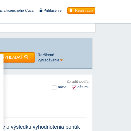
Registrácia
ácia licenčného kľúča
Prihlásenie
Rozšírené
VYHĽADAŤ
vyhľadávanie
ová
Zoradiť podľa:
názvu
dátumu
nie o výsledku vyhodnotenia ponúk