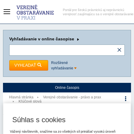
Portál pre širokú právnickú aj neprávnickú
verejnosť zaujímajúcu sa o verejné obstarávanie
Vyhľadávanie
v online časopise
Rozšírené
VYHĽADAŤ
vyhľadávanie
Online časopis
Hlavná stránka
Verejné obstarávanie - právo a prax
Kľúčové slová
Telekomunikačná výnimka
Kľúčové slovo
Súhlas s cookies
Verejné obstarávanie - právo a prax
Vážený návštevník, snažíme sa zo všetkých síl prinášať vysokú úroveň