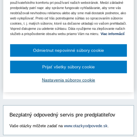
Aktuality
používateľského komfortu pri používaní našich webstránok. Medzi základné
predpoklady patrí napr. aby správne fungovalo vyhľadávanie, aby sme vás
neobťažovali nevhodnou reklamou alebo aby sme mali dostatok podnetov, ako
Telekomunikačná výnimka v rozhodovacej
web vylepšovať. Preto od Vás potrebujeme súhlas so spracovaním súborov
a aplikačnej praxi
cookies, t. j. malých súborov, ktoré sa dočasne ukladajú vo vašom prehliadači.
Vopred ďakujeme za udelenie súhlasu. Dáta využijeme na zlepšovanie našich
V tomto príspevku sa autori venujú problematike aplikácie tzv.
služieb a prispôsobenie obsahu webu priamo Vám na mieru.
Viac informácií
telekomunikačnej výnimky, a to najmä z hľadiska rozhodovacej
a aplikačnej ­praxe. Telekomunikačná výnimka je zakotvená v § 1
ods. 2 písm. i) zákona č. 343/2015 Z. z. o verejnom obstará...
Odmietnut nepovinné súbory cookie
Kľúčové slová
Telekomunikačná výnimka
Prijať všetky súbory cookie
Nastavenia súborov cookie
Bezplatný odpovedný servis pre predplatiteľov
Vaše otázky môžete zadať na
www.otazkyodpovede.sk
.