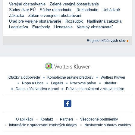
Verejné obstarávanie
Zelené verejné obstarávanie
Súdny dvor EÚ
Súdne rozhodnutie
Rozhodnutie
Uchádzač
Zákazka
Zákon o verejnom obstarávaní
Úrad pre verejné obstarávanie
Rozsudok
Nadlimitná zákazka
Legislatíva
Eurofondy
Uznesenie
Verejný obstarávateľ
Register kľúčových slov
Otázky a odpovede
Komplexné právne predpisy
Wolters Kluwer
Ropo a Obce
Legalis
Pracovné právo
Direktor
Dane a účtovníctvo v praxi
Právo a manažment v zdravotníctve
O aplikácii
Kontakt
Partneri
Všeobecné podmienky
Ïnformácie o spracovaní osobných údajov
Nastavenie súborov cookies