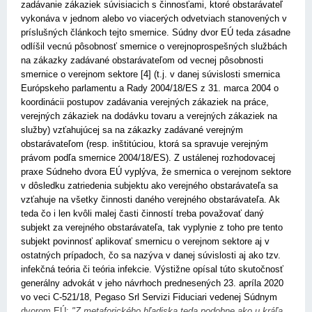
zadávanie zákaziek súvisiacich s činnosťami, ktoré obstarávateľ
vykonáva v jednom alebo vo viacerých odvetviach stanovených v
príslušných článkoch tejto smernice. Súdny dvor EÚ teda zásadne
odlíšil vecnú pôsobnosť smernice o verejnoprospešných službách
na zákazky zadávané obstarávateľom od vecnej pôsobnosti
smernice o verejnom sektore [4] (t.j. v danej súvislosti smernica
Európskeho parlamentu a Rady 2004/18/ES z 31. marca 2004 o
koordinácii postupov zadávania verejných zákaziek na práce,
verejných zákaziek na dodávku tovaru a verejných zákaziek na
služby) vzťahujúcej sa na zákazky zadávané verejným
obstarávateľom (resp. inštitúciou, ktorá sa spravuje verejným
právom podľa smernice
2004/18/ES). Z ustálenej rozhodovacej
praxe Súdneho dvora EÚ vyplýva, že smernica o verejnom sektore
v dôsledku zatriedenia subjektu ako verejného obstarávateľa sa
vzťahuje na všetky činnosti daného verejného obstarávateľa. Ak
teda čo i len kvôli malej časti činností treba považovať daný
subjekt za verejného obstarávateľa, tak vyplynie z toho pre tento
subjekt povinnosť aplikovať smernicu o verejnom sektore aj v
ostatných prípadoch, čo sa nazýva v danej súvislosti aj ako tzv.
infekčná teória či teória infekcie. Výstižne opísal túto skutočnosť
generálny advokát v jeho návrhoch prednesených 23. apríla 2020
vo veci C-521/18, Pegaso Srl Servizi Fiduciari vedenej Súdnym
dvorom EÚ:
"Z metaforického hľadiska teda podobne ako u kráľa