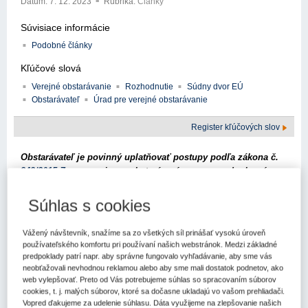
Dátum:
7. 12. 2023
Rubrika:
Články
Súvisiace informácie
Podobné články
Kľúčové slová
Verejné obstarávanie
Rozhodnutie
Súdny dvor EÚ
Obstarávateľ
Úrad pre verejné obstarávanie
Register kľúčových slov
Obstarávateľ je povinný uplatňovať postupy podľa zákona č.
343/2015 Z.z.
o verejnom obstarávaní o zmene a doplnení
niektorých zákonov v z. n. p. (ďalej len "ZVO") pri zadávaní
zákaziek súvisiacich s činnosťami, ktoré vykonáva v jednom
Súhlas s cookies
alebo vo viacerých odvetviach uvedených v
§ 9 ods. 3 až 9
ZVO
. O ktoré zákazky ide a ktoré zákazky súvisia s
Vážený návštevník, snažíme sa zo všetkých síl prinášať vysokú úroveň
odvetvovými činnosťami?
používateľského komfortu pri používaní našich webstránok. Medzi základné
predpoklady patrí napr. aby správne fungovalo vyhľadávanie, aby sme vás
Obstarávateľ je jedným zo subjektov, na ktorý sa vzťahuje osobná
neobťažovali nevhodnou reklamou alebo aby sme mali dostatok podnetov, ako
pôsobnosť
ZVO
. Z hľadiska vecnej pôsobnosti sa
ZVO
vzťahuje
web vylepšovať. Preto od Vás potrebujeme súhlas so spracovaním súborov
na zadávanie zákaziek s výnimkou tých zákaziek, o ktorých
ZVO
cookies, t. j. malých súborov, ktoré sa dočasne ukladajú vo vašom prehliadači.
Vopred ďakujeme za udelenie súhlasu. Dáta využijeme na zlepšovanie našich
výslovne ustanovuje, že tento zákon alebo postupy a pravidlá v