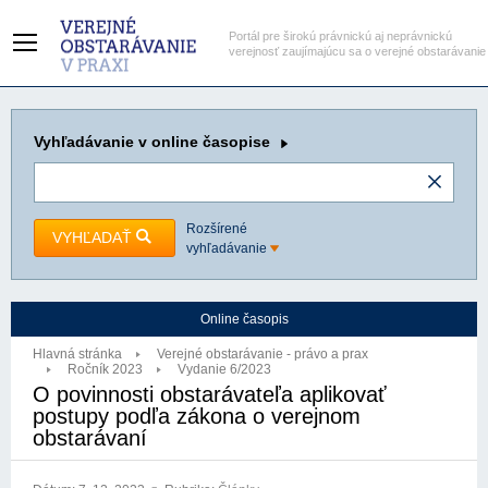
Portál pre širokú právnickú aj neprávnickú
verejnosť zaujímajúcu sa o verejné obstarávanie
Vyhľadávanie
v online časopise
Rozšírené
VYHĽADAŤ
vyhľadávanie
Online časopis
Hlavná stránka
Verejné obstarávanie - právo a prax
Ročník 2023
Vydanie 6/2023
O povinnosti obstarávateľa aplikovať
postupy podľa zákona o verejnom
obstarávaní