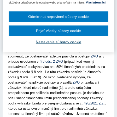
služieb a prispôsobenie obsahu webu priamo Vám na mieru.
Viac informácií
ňom obsiahnuté sa na dané zákazky nevzťahujú. Obstarávateľ je
povinný použiť postupy podľa
ZVO
, ak zadáva zákazku súvisiacu
s činnosťami, ktoré vykonáva v jednom alebo vo viacerých
Odmietnut nepovinné súbory cookie
odvetviach uvedených v
§ 9 ods. 3 až 9 ZVO
. Do týchto odvetví
patrí energetika a tepelná energetika, vodné hospodárstvo,
doprava, poštové služby a využívanie geograficky vymedzeného
Prijať všetky súbory cookie
územia. Obstarávateľ postupuje pri zadávaní takejto zákazky
podľa prvej časti a druhej časti prvej hlavy, tretej hlavy a piatej
Nastavenia súborov cookie
hlavy
ZVO
, a teda obstarávateľ uplatňuje pravidlá a postupy podľa
ZVO
pri zadávaní nadlimitných zákaziek. Pre úplnosť azda treba
spomenúť, že obstarávateľ aplikuje pravidlá a postupy
ZVO
aj v
prípade uvedenom v
§ 8 ods. 2 ZVO
(prípad, keď verejný
obstarávateľ poskytne viac ako 50% finančných prostriedkov na
zákazku podľa § 8 ods. 1 a táto zákazka nesúvisí s činnosťou
podľa § 9 ods. 3 až 9). Zo skôr uvedeného vyplýva, že
obstarávateľ neaplikuje postupy a pravidlá
ZVO
pri zadávaní
zákaziek, ktoré nie sú nadlimitné [1], a preto určujúcim
predpokladom pre aplikáciu nadlimitného postupu je dosiahnutie
príslušného finančného limitu predpokladanej hodnoty zákazky
podľa vyhlášky Úradu pre verejné obstarávanie č.
493/2021 Z.z.
,
ktorou sa ustanovuje finančný limit pre nadlimitnú zákazku,
koncesiu a finančný limit pri súťaži návrhov. Uvedenú skutočnosť