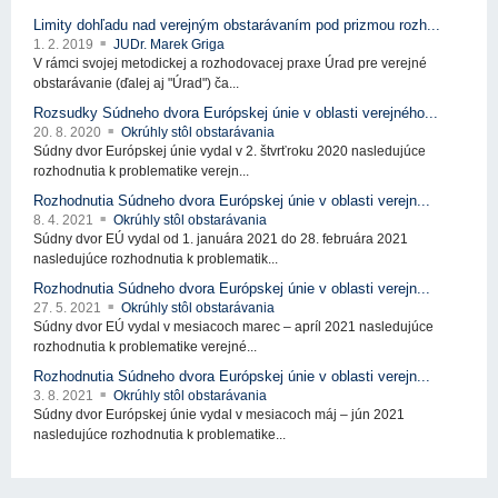
Limity dohľadu nad verejným obstarávaním pod prizmou rozh...
1. 2. 2019
JUDr. Marek Griga
V rámci svojej metodickej a rozhodovacej praxe Úrad pre verejné
obstarávanie (ďalej aj "Úrad") ča...
Rozsudky Súdneho dvora Európskej únie v oblasti verejného...
20. 8. 2020
Okrúhly stôl obstarávania
Súdny dvor Európskej únie vydal v 2. štvrťroku 2020 nasledujúce
rozhodnutia k problematike verejn...
Rozhodnutia Súdneho dvora Európskej únie v oblasti verejn...
8. 4. 2021
Okrúhly stôl obstarávania
Súdny dvor EÚ vydal od 1. januára 2021 do 28. februára 2021
nasledujúce rozhodnutia k problematik...
Rozhodnutia Súdneho dvora Európskej únie v oblasti verejn...
27. 5. 2021
Okrúhly stôl obstarávania
Súdny dvor EÚ vydal v mesiacoch marec – apríl 2021 nasledujúce
rozhodnutia k problematike verejné...
Rozhodnutia Súdneho dvora Európskej únie v oblasti verejn...
3. 8. 2021
Okrúhly stôl obstarávania
Súdny dvor Európskej únie vydal v mesiacoch máj – jún 2021
nasledujúce rozhodnutia k problematike...