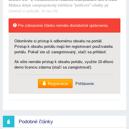
Midasa dotyk verejnoprávnej inštitúcie "poškvrní" všetky jej
činnosti a spôsobí, že na vše
Pre zobrazenie článku nemáte dostatočné oprávnenia.
Odomknite si prístup k odbornému obsahu na portáli.
Prístup k obsahu portálu majú len registrovaní používatelia
portálu. Pokiaľ ste už zaregistrovaný, stačí sa prihlásiť.
Ak ešte nemáte prístup k obsahu portálu, využite 10-dňovú
demo licenciu zdarma (stačí sa zaregistrovať).
Registrácia
Prihlásenie
Podobné články