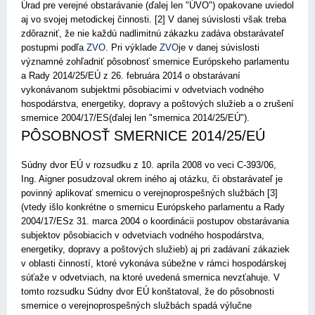
Úrad pre verejné obstarávanie (ďalej len "ÚVO") opakovane uviedol
aj vo svojej metodickej činnosti. [2] V danej súvislosti však treba
zdôrazniť, že nie každú nadlimitnú zákazku zadáva obstarávateľ
postupmi podľa
ZVO
. Pri výklade
ZVO
je v danej súvislosti
významné zohľadniť pôsobnosť smernice Európskeho parlamentu
a Rady 2014/25/EÚ z 26. februára 2014 o obstarávaní
vykonávanom subjektmi pôsobiacimi v odvetviach vodného
hospodárstva, energetiky, dopravy a poštových služieb a o zrušení
smernice
2004/17/ES(ďalej len "smernica 2014/25/EÚ").
PÔSOBNOSŤ SMERNICE 2014/25/EÚ
Súdny dvor EÚ v rozsudku z 10. apríla 2008 vo veci C-393/06,
Ing. Aigner posudzoval okrem iného aj otázku, či obstarávateľ je
povinný aplikovať smernicu o verejnoprospešných službách [3]
(vtedy išlo konkrétne o smernicu Európskeho parlamentu a Rady
2004/17/ESz 31. marca 2004 o koordinácii postupov obstarávania
subjektov pôsobiacich v odvetviach vodného hospodárstva,
energetiky, dopravy a poštových služieb) aj pri zadávaní zákaziek
v oblasti činností, ktoré vykonáva súbežne v rámci hospodárskej
súťaže v odvetviach, na ktoré uvedená smernica nevzťahuje. V
tomto rozsudku Súdny dvor EÚ konštatoval, že do pôsobnosti
smernice o verejnoprospešných službách spadá výlučne