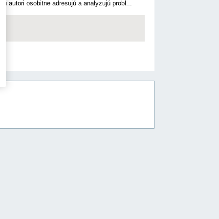
u autori osobitne adresujú a analyzujú probl...