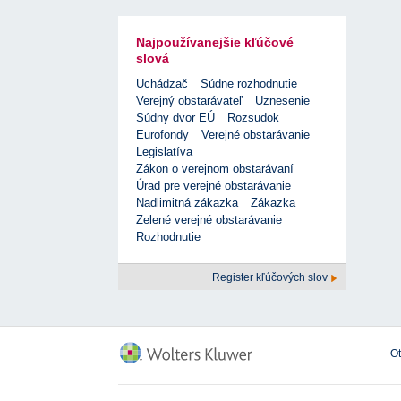
Najpoužívanejšie kľúčové
slová
Uchádzač
Súdne rozhodnutie
Verejný obstarávateľ
Uznesenie
Súdny dvor EÚ
Rozsudok
Eurofondy
Verejné obstarávanie
Legislatíva
Zákon o verejnom obstarávaní
Úrad pre verejné obstarávanie
Nadlimitná zákazka
Zákazka
Zelené verejné obstarávanie
Rozhodnutie
Register kľúčových slov
O