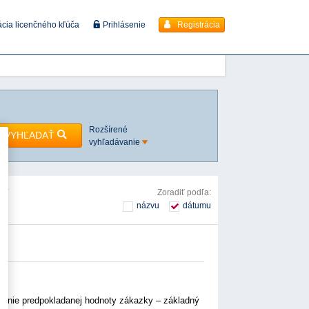
Registrácia
ácia licenčného kľúča
Prihlásenie
Rozšírené
VYHĽADAŤ
vyhľadávanie
ová
Zoradiť podľa:
názvu
dátumu
venie predpokladanej hodnoty zákazky – základný