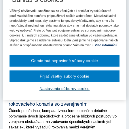
Aktuality
Vážený návštevník, snažíme sa zo všetkých síl prinášať vysokú úroveň
Povinné použitie súťaže návrhov pri
používateľského komfortu pri používaní našich webstránok. Medzi základné
predpoklady patrí napr. aby správne fungovalo vyhľadávanie, aby sme vás
obstarávaní návrhu alebo riešenia v oblasti
neobťažovali nevhodnou reklamou alebo aby sme mali dostatok podnetov, ako
architektúry alebo územného plánovania
web vylepšovať. Preto od Vás potrebujeme súhlas so spracovaním súborov
Článok sa venuje novej špecifickej povinnosti verejných
cookies, t. j. malých súborov, ktoré sa dočasne ukladajú vo vašom prehliadači.
obstarávateľov a obstarávateľov používať pri obstarávaní návrhu
Vopred ďakujeme za udelenie súhlasu. Dáta využijeme na zlepšovanie našich
služieb a prispôsobenie obsahu webu priamo Vám na mieru.
Viac informácií
alebo riešenia v oblasti architektúry alebo územného plánovania na
stavby financované z verejných prostriedkov, pri ktorých pre...
Odmietnut nepovinné súbory cookie
Kľúčové slová
Súťažný dialóg
Prijať všetky súbory cookie
Nastavenia súborov cookie
Porovnanie súťažného dialógu a
rokovacieho konania so zverejnením
Článok prehľadnou, komparatívnou formou ponúka detailné
porovnanie dvoch špecifických a procesne blízkych postupov vo
verejnom obstarávaní na zadávanie špecifických nadlimitných
zákaziek, ktoré vyžadujú rokovania medzi verejným