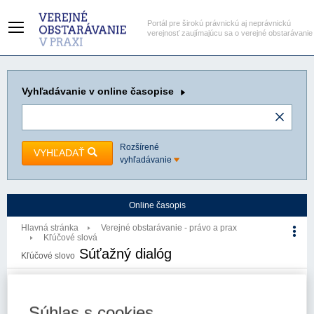
Portál pre širokú právnickú aj neprávnickú
verejnosť zaujímajúcu sa o verejné obstarávanie
Vyhľadávanie
v online časopise
Rozšírené
VYHĽADAŤ
vyhľadávanie
Online časopis
Hlavná stránka
Verejné obstarávanie - právo a prax
Kľúčové slová
Súťažný dialóg
Kľúčové slovo
Verejné obstarávanie - právo a prax
Súhlas s cookies