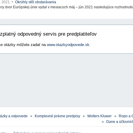
8. 2021
Okrúhly stôl obstarávania
ny dvor Európskej únie vydal v mesiacoch máj – jún 2021 nasledujúce rozhodnutia 
zplatný odpovedný servis pre predplatiteľov
e otázky môžete zadať na
www.otazkyodpovede.sk
.
tázky a odpovede
Komplexné právne predpisy
Wolters Kluwer
Ropo a 
Dane a účtovníct