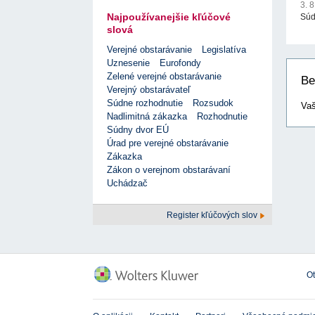
3. 
Najpoužívanejšie kľúčové
Súd
slová
Verejné obstarávanie
Legislatíva
Uznesenie
Eurofondy
Zelené verejné obstarávanie
Be
Verejný obstarávateľ
Súdne rozhodnutie
Rozsudok
Vaš
Nadlimitná zákazka
Rozhodnutie
Súdny dvor EÚ
Úrad pre verejné obstarávanie
Zákazka
Zákon o verejnom obstarávaní
Uchádzač
Register kľúčových slov
O