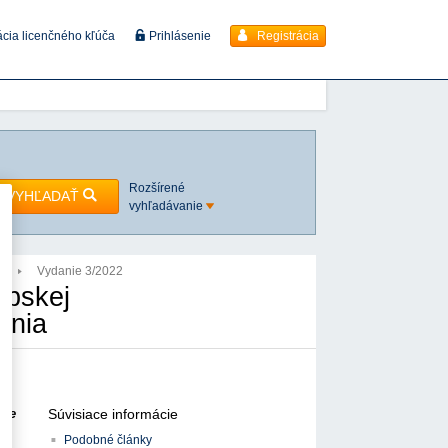
Registrácia
ácia licenčného kľúča
Prihlásenie
Rozšírené
VYHĽADAŤ
vyhľadávanie
2
Vydanie 3/2022
ópskej
ania
Súvisiace informácie
úce
Podobné články