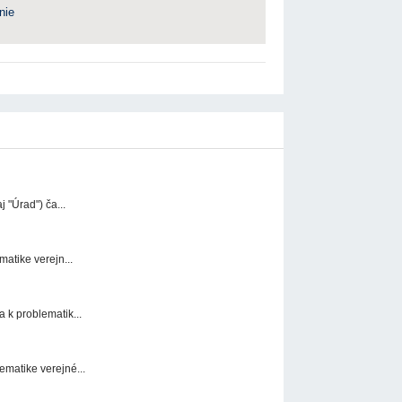
nie
 "Úrad") ča...
atike verejn...
 k problematik...
matike verejné...