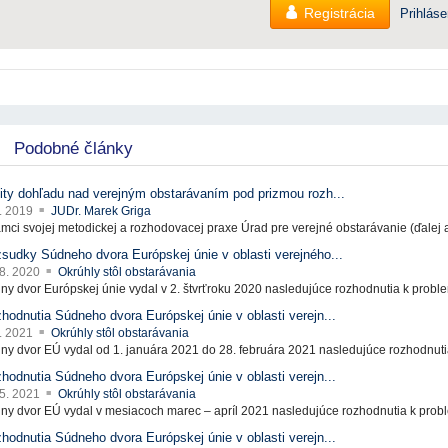
Registrácia
Prihláse
Podobné články
ity dohľadu nad verejným obstarávaním pod prizmou rozh...
2. 2019
JUDr. Marek Griga
ámci svojej metodickej a rozhodovacej praxe Úrad pre verejné obstarávanie (ďalej aj
sudky Súdneho dvora Európskej únie v oblasti verejného...
 8. 2020
Okrúhly stôl obstarávania
ny dvor Európskej únie vydal v 2. štvrťroku 2020 nasledujúce rozhodnutia k problem
hodnutia Súdneho dvora Európskej únie v oblasti verejn...
4. 2021
Okrúhly stôl obstarávania
ny dvor EÚ vydal od 1. januára 2021 do 28. februára 2021 nasledujúce rozhodnutia
hodnutia Súdneho dvora Európskej únie v oblasti verejn...
 5. 2021
Okrúhly stôl obstarávania
ny dvor EÚ vydal v mesiacoch marec – apríl 2021 nasledujúce rozhodnutia k proble
hodnutia Súdneho dvora Európskej únie v oblasti verejn...