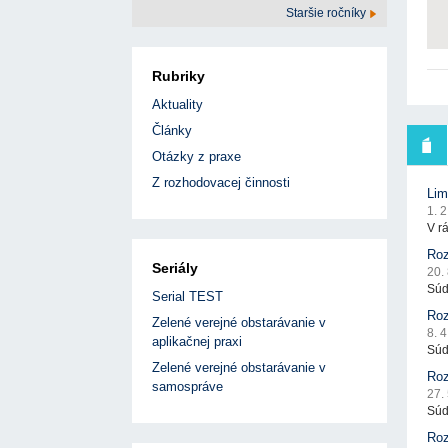
Staršie ročníky
Rubriky
Aktuality
Články
Otázky z praxe
Z rozhodovacej činnosti
Lim
1. 
V r
Roz
Seriály
20.
Súd
Serial TEST
Roz
Zelené verejné obstarávanie v
8. 
aplikačnej praxi
Súd
Zelené verejné obstarávanie v
Roz
samospráve
27.
Súd
Roz