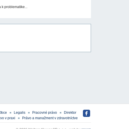
k problematike...
Obce
Legalis
Pracovné právo
Direktor
vo v praxi
Právo a manažment v zdravotníctve