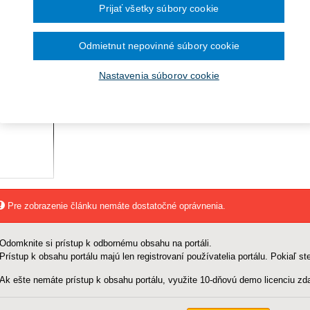
ra pre vybavenie knižníc a
Prijať všetky súbory cookie
Dátum
December 2024
Číslo
Názov účastníka
vydania
Téma
November 2024
prípadu
rozhodnutia
ozhodnutia
kladanie žiadostí o dotácie
Október 2024
Odmietnut nepovinné súbory cookie
September 2024
August 2024
a
lužieb pre zhotovenie analýzy
Júl 2024
Nastavenia súborov cookie
Jún 2024
Máj 2024
Apríl 2024
g Programe dunajského
.
Marec 2024
Február 2024
Január 2024
2023
December 2023
November 2023
Október 2023
September 2023
Pre zobrazenie článku nemáte dostatočné oprávnenia.
Odomknite si prístup k odbornému obsahu na portáli.
Prístup k obsahu portálu majú len registrovaní používatelia portálu. Pokiaľ ste
Ak ešte nemáte prístup k obsahu portálu, využite 10-dňovú demo licenciu zda