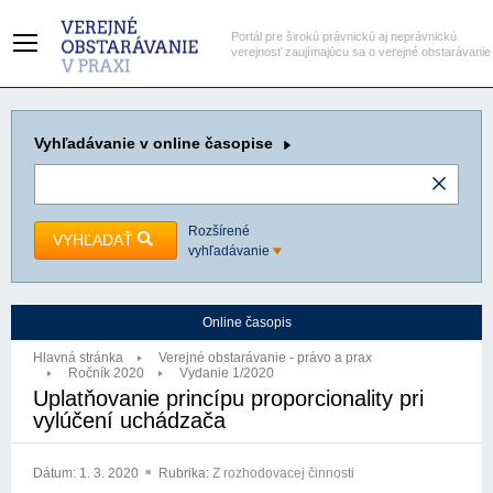
Portál pre širokú právnickú aj neprávnickú
verejnosť zaujímajúcu sa o verejné obstarávanie
Vyhľadávanie
v online časopise
Rozšírené
VYHĽADAŤ
vyhľadávanie
Online časopis
Hlavná stránka
Verejné obstarávanie - právo a prax
Ročník 2020
Vydanie 1/2020
Uplatňovanie princípu proporcionality pri
vylúčení uchádzača
Dátum:
1. 3. 2020
Rubrika:
Z rozhodovacej činnosti