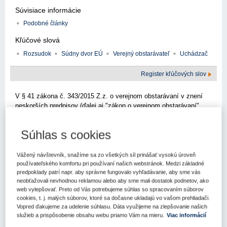
Súvisiace informácie
Podobné články
Kľúčové slová
Rozsudok
Súdny dvor EÚ
Verejný obstarávateľ
Uchádzač
Register kľúčových slov
V § 41 zákona č. 343/2015 Z.z. o verejnom obstarávaní v znení
neskorších predpisov (ďalej aj "zákon o verejnom obstarávaní"
alebo "ZVO") zákonodarca upravil podmienky využívania
subdodávateľov. Podľa § 41 ods. 1 ZVO verejný obstarávateľ a
Súhlas s cookies
obstarávateľ môžu v súťažných podkladoch alebo v koncesnej
dokumentácii vyžadovať, aby: a) uchádzač v ponuke uviedol
podiel zákazky, ktorý má v úmysle zadať subdodávateľom,
Vážený návštevník, snažíme sa zo všetkých síl prinášať vysokú úroveň
navrhovaných subdodávateľov a predmety subdodávok, b)
používateľského komfortu pri používaní našich webstránok. Medzi základné
predpoklady patrí napr. aby správne fungovalo vyhľadávanie, aby sme vás
navrhovaný subdodávateľ spĺňal podmienky účasti týkajúce sa
neobťažovali nevhodnou reklamou alebo aby sme mali dostatok podnetov, ako
osobného postavenia a neexistovali u neho dôvody na vylúčenie
web vylepšovať. Preto od Vás potrebujeme súhlas so spracovaním súborov
podľa § 40 ods. 6 písm. a) až h) a ods. 7 ZVO; oprávnenie
cookies, t. j. malých súborov, ktoré sa dočasne ukladajú vo vašom prehliadači.
dodávať tovar, uskutočňovať stavebné práce alebo poskytovať
Vopred ďakujeme za udelenie súhlasu. Dáta využijeme na zlepšovanie našich
službu sa preukazuje vo vzťahu k tej časti predmetu zákazky
služieb a prispôsobenie obsahu webu priamo Vám na mieru.
Viac informácií
alebo koncesie, ktorú má subdodávateľ plniť. Rozsudok Súdneho