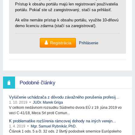
Prístup k obsahu portálu majú len registrovaní používatelia
portálu. Pokiaľ ste už zaregistrovaný, stačí sa prihlásiť.
Ak ešte nemáte prístup k obsahu portálu, využite 10-dňovú
demo licenciu zdarma (stačí sa zaregistrovať).
Registrácia
Prihlásenie
Podobné články
Vylúčenie uchádzača z dôvodu závažného porušenia profesij...
1. 10. 2019
JUDr. Marek Griga
V celkom nedávnom rozsudku Súdneho dvora EÚ z 19. júna 2019 vo
veci C-41/18, Meca Srl proti Comun...
K problematike rozšírenia rámcovej dohody na iných verejn...
1. 4. 2019
Mgr. Samuel Rybnikár, PhD.
Článok 1 ods. 5 a čl. 32 ods. 2 štvrtý pododsek smernice Európskeho