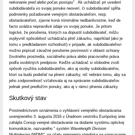
nekonanie pred alebo počas postupu"
. Ak uchádzač pri uvedení
subdodávateľa vo svojej ponuke neoverí, či subdodávateľ spĺňa
podmienky požadované verejným obstarávateľom, resp.
obstarávateľom, zjavne koná minimálne nedbanlivostne, keď de
facto uvádza nepravdivé údaje vo svojej ponuke. Je pritom
logické, že porušenia, ktorých sa dopustil subdodávateľ, môžu
ovplyvniť spôsobilosť uchádzača plniť zákazku, napríklad (ako je
tomu v predkladanom rozhodnutí) v prípade, ak subdodávateľovi
možno pripísať závažné porušenie povinností v oblasti ochrany
životného prostredia, sociálneho práva alebo pracovného práva
podľa osobitných predpisov. Keďže uchádzač si slobodne zvolí
spôsob využitia subdodávateľov, ako aj osoby subdodávateľov,
ktorí sa budú podieľať na plnení zákazky, nič nebráni tomu, aby sa
jeho zodpovednosť vzťahovala aj na správanie subdodávateľov
jednak pred predložím ponuky, ako aj v rámci plnenia zákazky.
Skutkový stav
Prostredníctvom oznámenia o vyhlásení verejného obstarávania
uverejneného 3. augusta 2016 v Úradnom vestníku Európskej únie
zahájila Consip verejné obstarávanie na dodanie systému optickej
komunikácie, nazvaného "
systém Wavelength Division
Multiplexing (WDM)",
na účely prepojenia strediska na spracovanie