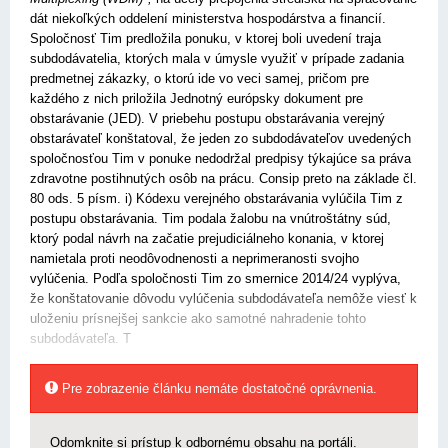
dát niekoľkých oddelení ministerstva hospodárstva a financií.
Spoločnosť Tim predložila ponuku, v ktorej boli uvedení traja
subdodávatelia, ktorých mala v úmysle využiť v prípade zadania
predmetnej zákazky, o ktorú ide vo veci samej, pričom pre
každého z nich priložila Jednotný európsky dokument pre
obstarávanie (JED). V priebehu postupu obstarávania verejný
obstarávateľ konštatoval, že jeden zo subdodávateľov uvedených
spoločnosťou Tim v ponuke nedodržal predpisy týkajúce sa práva
zdravotne postihnutých osôb na prácu. Consip preto na základe čl.
80 ods. 5 písm. i) Kódexu verejného obstarávania vylúčila Tim z
postupu obstarávania. Tim podala žalobu na vnútroštátny súd,
ktorý podal návrh na začatie prejudiciálneho konania, v ktorej
namietala proti neodôvodnenosti a neprimeranosti svojho
vylúčenia. Podľa spoločnosti Tim zo smernice 2014/24 vyplýva,
že konštatovanie dôvodu vylúčenia subdodávateľa nemôže viesť k
uloženiu prísnejšej sankcie ako samotné nahradenie tohto
subdodávateľa. T
Pre zobrazenie článku nemáte dostatočné oprávnenia.
Odomknite si prístup k odbornému obsahu na portáli.