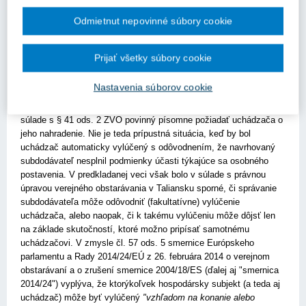
dvora EÚ z 30. januára 2020 vo veci C-395/18, Tim
Odmietnut nepovinné súbory cookie
Ak verejný obstarávateľ určí požiadavku, aby navrhovaný
Prijať všetky súbory cookie
subdodávateľ spĺňal podmienky týkajúce sa osobného postavenia
a aby u neho neexistovali dôvody na vylúčenie podľa § 40 ods. 6
Nastavenia súborov cookie
písm. a) až h) a ods. 7 ZVO, a navrhovaný subdodávateľ tieto
podmienky nespĺňa, verejný obstarávateľ, resp. obstarávateľ je v
súlade s § 41 ods. 2 ZVO povinný písomne požiadať uchádzača o
jeho nahradenie. Nie je teda prípustná situácia, keď by bol
uchádzač automaticky vylúčený s odôvodnením, že navrhovaný
subdodávateľ nesplnil podmienky účasti týkajúce sa osobného
postavenia. V predkladanej veci však bolo v súlade s právnou
úpravou verejného obstarávania v Taliansku sporné, či správanie
subdodávateľa môže odôvodniť (fakultatívne) vylúčenie
uchádzača, alebo naopak, či k takému vylúčeniu môže dôjsť len
na základe skutočností, ktoré možno pripísať samotnému
uchádzačovi. V zmysle čl. 57 ods. 5 smernice Európskeho
parlamentu a Rady 2014/24/EÚ z 26. februára 2014 o verejnom
obstarávaní a o zrušení smernice 2004/18/ES (ďalej aj "smernica
2014/24") vyplýva, že ktorýkoľvek hospodársky subjekt (a teda aj
uchádzač) môže byť vylúčený
"vzhľadom na konanie alebo