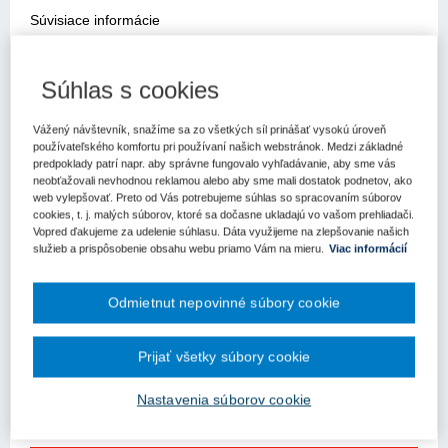
Súvisiace informácie
Podobné články
Kľúčové slová
Súhlas s cookies
Zákazka s nízkou hodnotou
Vážený návštevník, snažíme sa zo všetkých síl prinášať vysokú úroveň
Register kľúčových slov
používateľského komfortu pri používaní našich webstránok. Medzi základné
predpoklady patrí napr. aby správne fungovalo vyhľadávanie, aby sme vás
neobťažovali nevhodnou reklamou alebo aby sme mali dostatok podnetov, ako
Ako je to so zadávaním súhrnných správ pri zákazkách s
web vylepšovať. Preto od Vás potrebujeme súhlas so spracovaním súborov
nízkou hodnotou (ďalej len "ZSNH"), akým spôsobom sa
cookies, t. j. malých súborov, ktoré sa dočasne ukladajú vo vašom prehliadači.
zadávajú a aké pravidlá sa na ne vzťahujú?
Vopred ďakujeme za udelenie súhlasu. Dáta využijeme na zlepšovanie našich
služieb a prispôsobenie obsahu webu priamo Vám na mieru.
Viac informácií
V zmysle
§ 117 zákona č. 343/2015 Z.z. o verejnom obstarávaní a
o zmene a doplnení niektorých zákonov v znení neskorších
predpisov
(ďalej len "ZVO") platí:
"Verejný obstarávateľ je povinný
Odmietnut nepovinné súbory cookie
uverejniť v profile súhrnnú správu o zákazkách s nízkymi
hodnotami, ktoré zadal za obdobie kalendárneho štvrťroka do 30
Prijať všetky súbory cookie
dní po skončení kalendárneho štvrťroka, v ktorej pre každú takúto
zákazku uvedie najmä hodnotu zákazky, predmet zákazky a
Nastavenia súborov cookie
identifikáciu dodávateľa. To neplatí, ak ide o zákazky zadávané
spravodajskými s