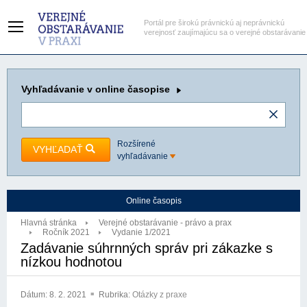
Portál pre širokú právnickú aj neprávnickú
verejnosť zaujímajúcu sa o verejné obstarávanie
Vyhľadávanie
v online časopise
Rozšírené
VYHĽADAŤ
vyhľadávanie
Online časopis
Hlavná stránka
Verejné obstarávanie - právo a prax
Ročník 2021
Vydanie 1/2021
Zadávanie súhrnných správ pri zákazke s
nízkou hodnotou
Dátum:
8. 2. 2021
Rubrika:
Otázky z praxe