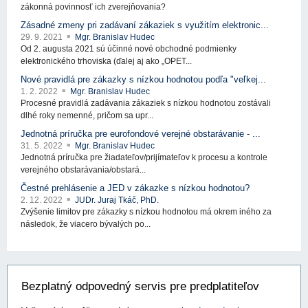
zákonná povinnosť ich zverejňovania?
Zásadné zmeny pri zadávaní zákaziek s využitím elektronic...
29. 9. 2021
Mgr. Branislav Hudec
Od 2. augusta 2021 sú účinné nové obchodné podmienky
elektronického trhoviska (ďalej aj ako „OPET...
Nové pravidlá pre zákazky s nízkou hodnotou podľa "veľkej...
1. 2. 2022
Mgr. Branislav Hudec
Procesné pravidlá zadávania zákaziek s nízkou hodnotou zostávali
dlhé roky nemenné, pričom sa upr...
Jednotná príručka pre eurofondové verejné obstarávanie - ...
31. 5. 2022
Mgr. Branislav Hudec
Jednotná príručka pre žiadateľov/prijímateľov k procesu a kontrole
verejného obstarávania/obstará...
Čestné prehlásenie a JED v zákazke s nízkou hodnotou?
2. 12. 2022
JUDr. Juraj Tkáč, PhD.
Zvýšenie limitov pre zákazky s nízkou hodnotou má okrem iného za
následok, že viacero bývalých po...
Bezplatný odpovedný servis pre predplatiteľov