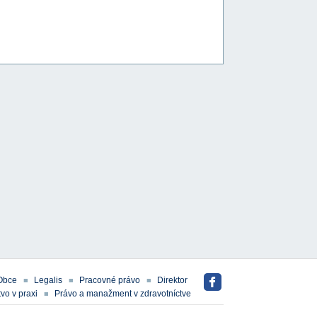
Obce
Legalis
Pracovné právo
Direktor
vo v praxi
Právo a manažment v zdravotníctve