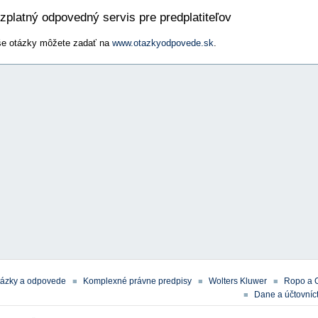
zplatný odpovedný servis pre predplatiteľov
e otázky môžete zadať na
www.otazkyodpovede.sk
.
tázky a odpovede
Komplexné právne predpisy
Wolters Kluwer
Ropo a 
Dane a účtovníct