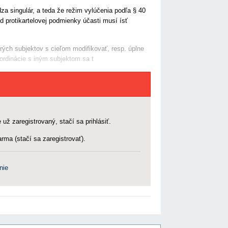
a singulár, a teda že režim vylúčenia podľa § 40
 protikartelovej podmienky účasti musí ísť
ých subjektov s cieľom modifikovať, resp. úplne
ordinácie s iným subjektom sa t
 už zaregistrovaný, stačí sa prihlásiť.
rma (stačí sa zaregistrovať).
nie