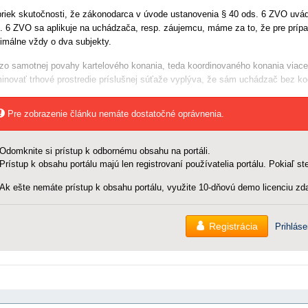
riek skutočnosti, že zákonodarca v úvode ustanovenia § 40 ods. 6 ZVO uvádz
. 6 ZVO sa aplikuje na uchádzača, resp. záujemcu, máme za to, že pre prípad
imálne vždy o dva subjekty.
zo samotnej povahy kartelového konania, teda koordinovaného konania viacer
minovať trhové prostredie príslušnej súťaže vyplýva, že sám uchádzač bez ko
Pre zobrazenie článku nemáte dostatočné oprávnenia.
Odomknite si prístup k odbornému obsahu na portáli.
Prístup k obsahu portálu majú len registrovaní používatelia portálu. Pokiaľ ste
Ak ešte nemáte prístup k obsahu portálu, využite 10-dňovú demo licenciu zda
Registrácia
Prihláse