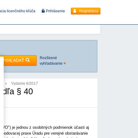
Registrácia
ácia licenčného kľúča
Prihlásenie
Rozšírené
VYHĽADAŤ
vyhľadávanie
7
Vydanie 6/2017
odľa § 40
"ZVO") je jednou z osobitných podmienok účasti aj
zhodovacej praxe Úradu pre verejné obstarávanie