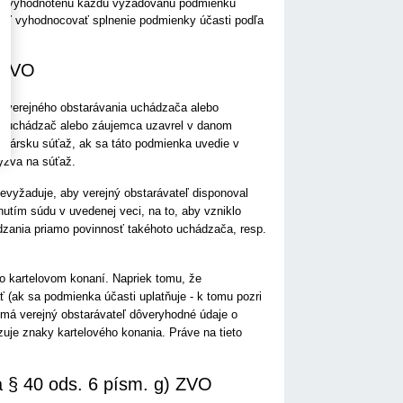
asti vyhodnotenú každú vyžadovanú podmienku
eľ vyhodnocovať splnenie podmienky účasti podľa
) ZVO
 z verejného obstarávania uchádzača alebo
že uchádzač alebo záujemca uzavrel v danom
dársku súťaž, ak sa táto podmienka uvedie v
ýzva na súťaž.
nevyžaduje, aby verejný obstarávateľ disponoval
tím súdu v uvedenej veci, na to, aby vzniklo
dzania priamo povinnosť takéhoto uchádzača, resp.
 o kartelovom konaní. Napriek tomu, že
 (ak sa podmienka účasti uplatňuje - k tomu pozri
má verejný obstarávateľ dôveryhodné údaje o
uje znaky kartelového konania. Práve na tieto
 § 40 ods. 6 písm. g) ZVO