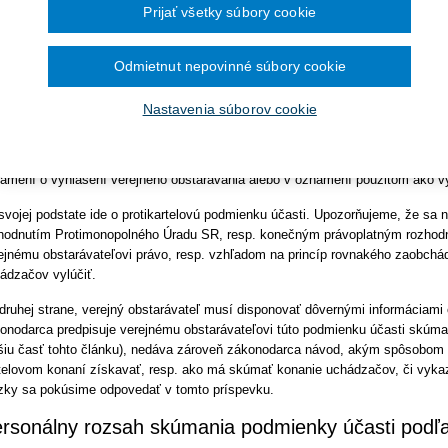
ra pre vybavenie knižníc a
potrebné mať v príslušných zápisniciach o hodnotení splnení podmienok úč
Prijať všetky súbory cookie
sti, v tomto príspevku sa zaoberáme spôsobom, akým má verejný obstarávat
December 2024
November 2024
0 ods. 6 písm. g) ZVO.
kladanie žiadostí o dotácie
Október 2024
Odmietnut nepovinné súbory cookie
September 2024
sah podmienky účasti podľa § 40 ods. 6 písm. g
August 2024
lužieb pre zhotovenie analýzy
Júl 2024
Nastavenia súborov cookie
Jún 2024
mysle § 40 ods. 6 písm. g) ZVO verejný obstarávateľ a obstarávateľ vylúčia
Máj 2024
jemcu, ak na základe dôveryhodných informácií majú dôvodné podozrenie, 
Apríl 2024
g Programe dunajského
ejnom obstarávaní s iným hospodárskym subjektom dohodu narúšajúcu hospo
.
Marec 2024
ámení o vyhlásení verejného obstarávania alebo v oznámení použitom ako v
Február 2024
Január 2024
svojej podstate ide o protikartelovú podmienku účasti. Upozorňujeme, že sa 
2023
hodnutím Protimonopolného Úradu SR, resp. konečným právoplatným rozhodnu
December 2023
ejnému obstarávateľovi právo, resp. vzhľadom na princíp rovnakého zaobchá
November 2023
ádzačov vylúčiť.
Október 2023
September 2023
druhej strane, verejný obstarávateľ musí disponovať dôvernými informáciami
onodarca predpisuje verejnému obstarávateľovi túto podmienku účasti skúmať
šiu časť tohto článku), nedáva zároveň zákonodarca návod, akým spôsobom 
telovom konaní získavať, resp. ako má skúmať konanie uchádzačov, či vykaz
zky sa pokúsime odpovedať v tomto príspevku.
rsonálny rozsah skúmania podmienky účasti podľa