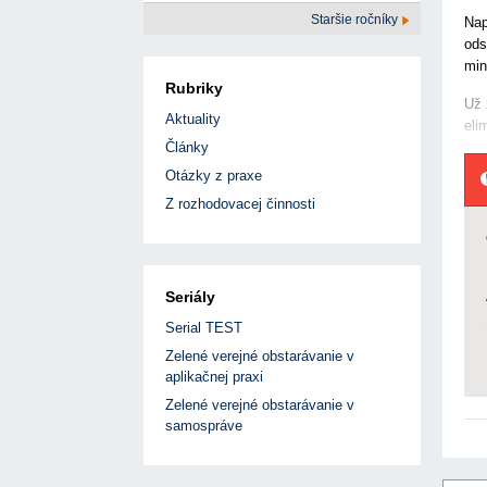
Staršie ročníky
Nap
ods
min
Rubriky
Už 
Aktuality
eli
Články
Otázky z praxe
Z rozhodovacej činnosti
Seriály
Serial TEST
Zelené verejné obstarávanie v
aplikačnej praxi
Zelené verejné obstarávanie v
samospráve