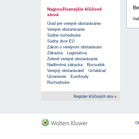
Be
Najpoužívanejšie kľúčové
slová
Vaš
Úrad pre verejné obstarávanie
Verejné obstarávanie
Súdne rozhodnutie
Súdny dvor EÚ
Zákon o verejnom obstarávaní
Zákazka
Legislatíva
Zelené verejné obstarávanie
Nadlimitná zákazka
Rozsudok
Verejný obstarávateľ
Uchádzač
Uznesenie
Eurofondy
Rozhodnutie
Register kľúčových slov
O