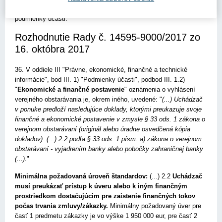
podmienky účasti je možné chápať ako splnenie uvedenej
podmienky účasti.
Rozhodnutie Rady č. 14595-9000/2017 zo
16. októbra 2017
36. V oddiele III "Právne, ekonomické, finančné a technické
informácie", bod III. 1) "Podmienky účasti", podbod III. 1.2)
"
Ekonomické a finančné postavenie
" oznámenia o vyhlásení
verejného obstarávania je, okrem iného, uvedené: "
(...) Uchádzač
v ponuke predloží nasledujúce doklady, ktorými preukazuje svoje
finančné a ekonomické postavenie v zmysle § 33 ods. 1 zákona o
verejnom obstarávaní (originál alebo úradne osvedčená kópia
dokladov): (...) 2.2 podľa § 33 ods. 1 písm. a) zákona o verejnom
obstarávaní - vyjadrením banky alebo pobočky zahraničnej banky
(...).
"
Minimálna požadovaná úroveň štandardov:
(...) 2.2
Uchádzač
musí preukázať prístup k úveru alebo k iným finančným
prostriedkom dostačujúcim pre zaistenie finančných tokov
počas trvania zmluvy/zákazky.
Minimálny požadovaný úver pre
časť 1 predmetu zákazky je vo výške 1 950 000 eur, pre časť 2