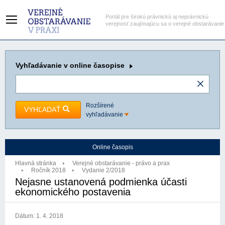
Portál pre širokú právnickú aj neprávnickú
verejnosť zaujímajúcu sa o verejné obstarávanie
Vyhľadávanie
v online časopise
Rozšírené
VYHĽADAŤ
vyhľadávanie
Online časopis
Hlavná stránka
Verejné obstarávanie - právo a prax
Ročník 2018
Vydanie 2/2018
Nejasne ustanovená podmienka účasti
ekonomického postavenia
Dátum:
1. 4. 2018