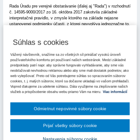
Rada Úradu pre verejné obstarávanie (ďalej aj "Rada") v rozhodnutí
č. 14595-9000/2017 zo 16. októbra 2017 zakotvila základné
interpretačné pravidlo, v zmysle ktorého na základe nejasne
ustanovenej podmienky účasti, z ktorej nevyplýva jednoznačne to,
akým dokladom a akým spôsobom má byť daná podmienka účasti
preukázaná, do úvahy prichádza jej preukázanie všetkými
Súhlas s cookies
uvedenými spôsobmi. Uvedené znamená, že v prípade nejasne
ustanovenej podmienky účasti táto sa má vykladať v prospech
uchádzača.
Vážený návštevník, snažíme sa zo všetkých síl prinášať vysokú úroveň
používateľského komfortu pri používaní našich webstránok. Medzi základné
V predmetnom prípade verejný obstarávateľ ustanovil nasledujúcu
predpoklady patrí napr. aby správne fungovalo vyhľadávanie, aby sme vás
podmienku účasti: uchádzač musí preukázať prístup k úveru alebo
neobťažovali nevhodnou reklamou alebo aby sme mali dostatok podnetov, ako
web vylepšovať. Preto od Vás potrebujeme súhlas so spracovaním súborov
k iným finančným prostriedkom dostačujúcim pre zaistenie
cookies, t. j. malých súborov, ktoré sa dočasne ukladajú vo vašom prehliadači.
finančných tokov počas trvania zmluvy/zákazky. Rada vo svojom
Vopred ďakujeme za udelenie súhlasu. Dáta využijeme na zlepšovanie našich
rozhodnutí uviedla, že niektorí záujemcovia mohli predmetnú
služieb a prispôsobenie obsahu webu priamo Vám na mieru.
Viac informácií
podmienku účasti pochopiť tak, že kontrolovaný vyžaduje
preukázať, aby uchádzač mal prístup k úveru kedykoľvek po celý
čas realizácie zákazky, teda výslovné vyjadrenie banky o prístupe
Odmietnut nepovinné súbory cookie
uchádzača k úveru v ustanovenej výške počas realizácie zákazky
malo predstavovať určitý záväzok banky do budúcnosti, že
Prijať všetky súbory cookie
prostriedky v ustanovenej výške nebudú vyčerpané, ale budú
prístupné po celý čas realizácie tejto zákazky. Z obsahu
Nastavenia súborov cookie
rozhodnutia Rady vyplýva, že ktorýkoľvek zo spôsobov uvedenej