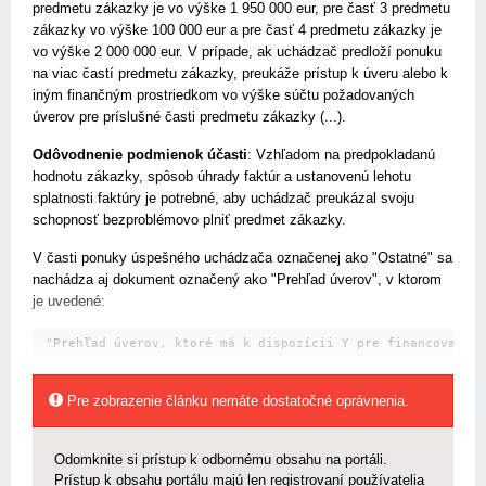
predmetu zákazky je vo výške 1 950 000 eur, pre časť 3 predmetu
zákazky vo výške 100 000 eur a pre časť 4 predmetu zákazky je
vo výške 2 000 000 eur. V prípade, ak uchádzač predloží ponuku
na viac častí predmetu zákazky, preukáže prístup k úveru alebo k
iným finančným prostriedkom vo výške súčtu požadovaných
úverov pre príslušné časti predmetu zákazky (...).
Odôvodnenie podmienok účasti
: Vzhľadom na predpokladanú
hodnotu zákazky, spôsob úhrady faktúr a ustanovenú lehotu
splatnosti faktúry je potrebné, aby uchádzač preukázal svoju
schopnosť bezproblémovo plniť predmet zákazky.
V časti ponuky úspešného uchádzača označenej ako "Ostatné" sa
nachádza aj dokument označený ako "Prehľad úverov", v ktorom
je uvedené:
 "Prehľad úverov, ktoré má k dispozícii Y pre financovanie 
Pre zobrazenie článku nemáte dostatočné oprávnenia.
Odomknite si prístup k odbornému obsahu na portáli.
Prístup k obsahu portálu majú len registrovaní používatelia