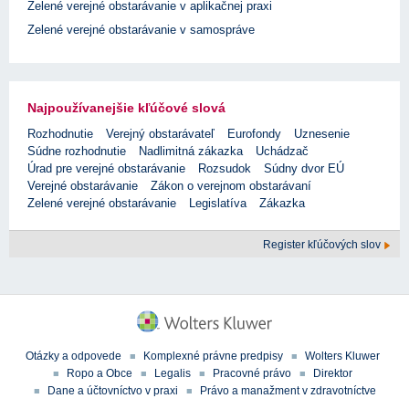
Zelené verejné obstarávanie v aplikačnej praxi
Zelené verejné obstarávanie v samospráve
Najpoužívanejšie kľúčové slová
Rozhodnutie
Verejný obstarávateľ
Eurofondy
Uznesenie
Súdne rozhodnutie
Nadlimitná zákazka
Uchádzač
Úrad pre verejné obstarávanie
Rozsudok
Súdny dvor EÚ
Verejné obstarávanie
Zákon o verejnom obstarávaní
Zelené verejné obstarávanie
Legislatíva
Zákazka
Register kľúčových slov
Otázky a odpovede
Komplexné právne predpisy
Wolters Kluwer
Ropo a Obce
Legalis
Pracovné právo
Direktor
Dane a účtovníctvo v praxi
Právo a manažment v zdravotníctve