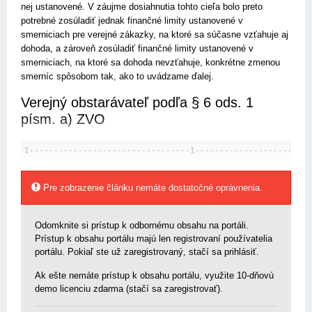
nej ustanovené. V záujme dosiahnutia tohto cieľa bolo preto
potrebné zosúladiť jednak finančné limity ustanovené v
smerniciach pre verejné zákazky, na ktoré sa súčasne vzťahuje aj
dohoda, a zároveň zosúladiť finančné limity ustanovené v
smerniciach, na ktoré sa dohoda nevzťahuje, konkrétne zmenou
smerníc spôsobom tak, ako to uvádzame ďalej.
Verejný obstarávateľ podľa § 6 ods. 1
písm. a) ZVO
I---------------------------------I---------------------I--
Pre zobrazenie článku nemáte dostatočné oprávnenia.
Odomknite si prístup k odbornému obsahu na portáli.
Prístup k obsahu portálu majú len registrovaní používatelia
portálu. Pokiaľ ste už zaregistrovaný, stačí sa prihlásiť.
Ak ešte nemáte prístup k obsahu portálu, využite 10-dňovú
demo licenciu zdarma (stačí sa zaregistrovať).