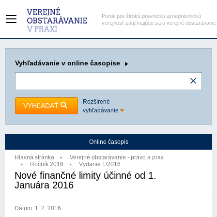
Portál pre širokú právnickú aj neprávnickú
verejnosť zaujímajúcu sa o verejné obstarávanie
Vyhľadávanie
v online časopise
Rozšírené
VYHĽADAŤ
vyhľadávanie
Online časopis
Hlavná stránka
Verejné obstarávanie - právo a prax
Ročník 2016
Vydanie 1/2016
Nové finančné limity účinné od 1.
Januára 2016
Dátum:
1. 2. 2016