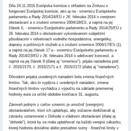
Dňa 24.11.2015 Európska komisia s ohľadom na Zmluvu o
fungovaní Európskej komisie, ako aj na - smernicu Európskeho
parlamentu a Rady 2014/24/EÚ z 26. februára 2014 o verejnom
obstarávaní a o zrušení smernice 2004/18/ES, a najmä na jej
článok 6, - smernicu Európskeho parlamentu a Rady 2014/25/EÚ z
26. februára 2014 o obstarávaní vykonávanom subjektmi
pôsobiacimi v odvetviach vodného hospodárstva, energetiky,
dopravy a poštových služieb a o zrušení smernice 2004/17/ES (1),
a najmä na jej článok 17 a - smernicu Európskeho parlamentu a
Rady 2014/23/EÚ z 26. februára 2014 o udeľovaní koncesií, a
najmä na jej článok 9 (ďalej aj "smernice"), prijala nariadenia pod
č. 2015/2170, č. 2015/2171 a č. 2015/2172 (ďalej aj "nariadenia").
Dôvodom prijatia uvedených nariadení bola zmena finančných
limitov. Tak, ako to vyplýva z uvedených nariadení, zmena
finančných limitov vychádza z výpočtu na základe priemernej
hodnoty eura za určité obdobie končiace 31. augusta.
Zároveň jedným z cieľov smerníc je umožniť (verejným)
obstarávateľom, ktorí ich uplatňujú, aby súčasne dodržiavali aj
záväzky ustanovené v Dohode o vládnom obstarávaní (ďalej aj
"dohoda"), ktorá by sa mala uplatňovať na každú verejnú zákazku,
ktorej hodnota dosiahne alebo presiahne sumy - finančné limity v