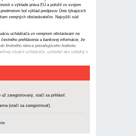
nosti o výklade práva EÚ a položil vo svojom
h predmetom bol výklad predpisov Únie týkajúcich
utiam verejných obstarávateľov. Najvyšší súd
tuáciu uchádzača vo verejnom obstarávaní na
čestného prehlásenia a bankovej informácie, že
 do limitného rámca presahujúceho hodnotu
nčnej situácii uchádzača, vykladať ako súladný s
 už zaregistrovaný, stačí sa prihlásiť.
rma (stačí sa zaregistrovať).
nie