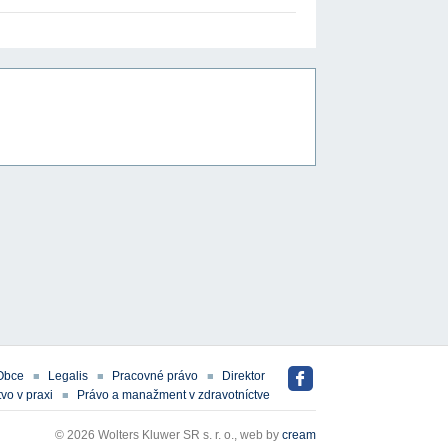
Obce
Legalis
Pracovné právo
Direktor
vo v praxi
Právo a manažment v zdravotníctve
© 2026 Wolters Kluwer SR s. r. o., web by
cream