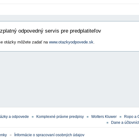
zplatný odpovedný servis pre predplatiteľov
e otázky môžete zadať na
www.otazkyodpovede.sk
.
tázky a odpovede
Komplexné právne predpisy
Wolters Kluwer
Ropo a 
Dane a účtovníct
enky
Ïnformácie o spracovaní osobných údajov