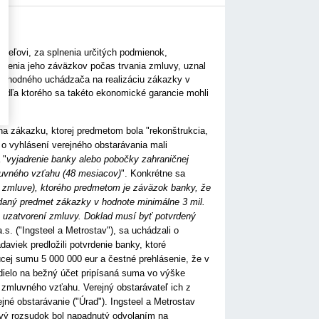
teľovi, za splnenia určitých podmienok,
nenia jeho záväzkov počas trvania zmluvy, uznal
r vhodného uchádzača na realizáciu zákazky v
podľa ktorého sa takéto ekonomické garancie mohli
 na zákazku, ktorej predmetom bola "rekonštrukcia,
o vyhlásení verejného obstarávania mali
 "
vyjadrenie banky alebo pobočky zahraničnej
mluvného vzťahu (48 mesiacov)
". Konkrétne sa
j zmluve), ktorého predmetom je záväzok banky, že
daný predmet zákazky v hodnote minimálne 3 mil.
o uzatvorení zmluvy. Doklad musí byť potvrdený
.s. ("Ingsteel a Metrostav"), sa uchádzali o
viek predložili potvrdenie banky, ktoré
ej sumu 5 000 000 eur a čestné prehlásenie, že v
dielo na bežný účet pripísaná suma vo výške
 zmluvného vzťahu. Verejný obstarávateľ ich z
ejné obstarávanie ("Úrad"). Ingsteel a Metrostav
ňový rozsudok bol napadnutý odvolaním na