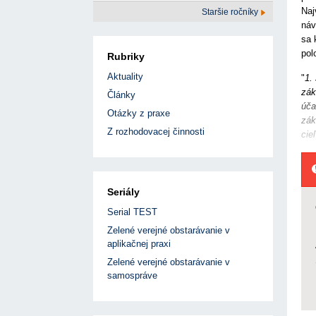
Naj
Staršie ročníky
náv
sa 
pol
Rubriky
Aktuality
"
1.
zák
Články
úča
Otázky z praxe
zák
Z rozhodovacej činnosti
cie
Seriály
Serial TEST
Zelené verejné obstarávanie v
aplikačnej praxi
Zelené verejné obstarávanie v
samospráve