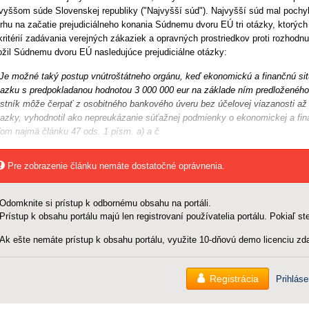
vyššom súde Slovenskej republiky ("Najvyšší súd"). Najvyšší súd mal pochyb
rhu na začatie prejudiciálneho konania Súdnemu dvoru EÚ tri otázky, ktorýc
kritérií zadávania verejných zákaziek a opravných prostriedkov proti rozhodn
ožil Súdnemu dvoru EÚ nasledujúce prejudiciálne otázky:
 Je možné taký postup vnútroštátneho orgánu, keď ekonomickú a finančnú si
azku s predpokladanou hodnotou 3 000 000 eur na základe ním predloženého 
stník môže čerpať z osobitného bankového úveru bez účelovej viazanosti až
azky, vyhodnotil ako nepreukázanie súťažnej podmienky o ekonomickej a fina
ľom najmä článku 47 ods. 1 písm. a) a č
Pre zobrazenie článku nemáte dostatočné oprávnenia.
Odomknite si prístup k odbornému obsahu na portáli.
Prístup k obsahu portálu majú len registrovaní používatelia portálu. Pokiaľ ste
Ak ešte nemáte prístup k obsahu portálu, využite 10-dňovú demo licenciu zda
Registrácia
Prihláse