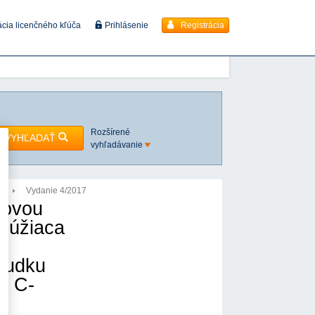
Registrácia
ácia licenčného kľúča
Prihlásenie
Rozšírené
VYHĽADAŤ
vyhľadávanie
7
Vydanie 4/2017
lovou
slúžiaca
sudku
7 C-