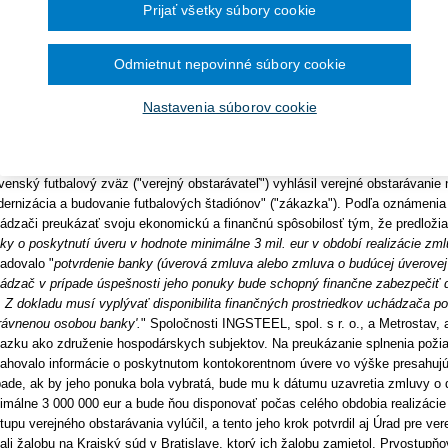
ra pre vybavenie knižníc a
Prijať všetky súbory cookie
December 2024
um:
1. 9. 2017
November 2024
kladanie žiadostí o dotácie
Október 2024
Odmietnut nepovinné súbory cookie
September 2024
redkladanom rozhodnutí Súdny dvor EÚ, tým, že umožnil verejnému obstaráva
August 2024
adovať od uchádzača garancie ekonomickej povahy na účely zabezpečenia pl
lužieb pre zhotovenie analýzy
Júl 2024
Nastavenia súborov cookie
adovanie ekonomických garancií uchádzačov ako jedného z kritérií pre výbe
Jún 2024
ci určenia podmienok účasti. Uvedené tak koliduje s doterajším prístupom , 
Máj 2024
ásade vyžadovať až od úspešného uchádzača v rámci zmluvných dojednaní.
Apríl 2024
g Programe dunajského
.
Marec 2024
Február 2024
venský futbalový zväz ("verejný obstarávateľ") vyhlásil verejné obstarávanie
Január 2024
ernizácia a budovanie futbalových štadiónov" ("zákazka"). Podľa oznámenia 
2023
ádzači preukázať svoju ekonomickú a finančnú spôsobilosť tým, že predložia
ky o poskytnutí úveru v hodnote minimálne 3 mil. eur v období realizácie z
December 2023
November 2023
adovalo "
potvrdenie banky (úverová zmluva alebo zmluva o budúcej úverove
Október 2023
ádzač v prípade úspešnosti jeho ponuky bude schopný finančne zabezpečiť 
September 2023
. Z dokladu musí vyplývať disponibilita finančných prostriedkov uchádzača p
rávnenou osobou banky'.
" Spoločnosti INGSTEEL, spol. s r. o., a Metrostav, a
azku ako združenie hospodárskych subjektov. Na preukázanie splnenia požiada
ahovalo informácie o poskytnutom kontokorentnom úvere vo výške presahujúc
pade, ak by jeho ponuka bola vybratá, bude mu k dátumu uzavretia zmluvy o 
imálne 3 000 000 eur a bude ňou disponovať počas celého obdobia realizácie
tupu verejného obstarávania vylúčil, a tento jeho krok potvrdil aj Úrad pre ver
ali žalobu na Krajský súd v Bratislave, ktorý ich žalobu zamietol. Prvostup