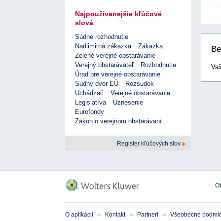
Najpoužívanejšie kľúčové
slová
Súdne rozhodnutie
Nadlimitná zákazka
Zákazka
Be
Zelené verejné obstarávanie
Verejný obstarávateľ
Rozhodnutie
Vaš
Úrad pre verejné obstarávanie
Súdny dvor EÚ
Rozsudok
Uchádzač
Verejné obstarávanie
Legislatíva
Uznesenie
Eurofondy
Zákon o verejnom obstarávaní
Register kľúčových slov
O
O aplikácii
Kontakt
Partneri
Všeobecné podmi