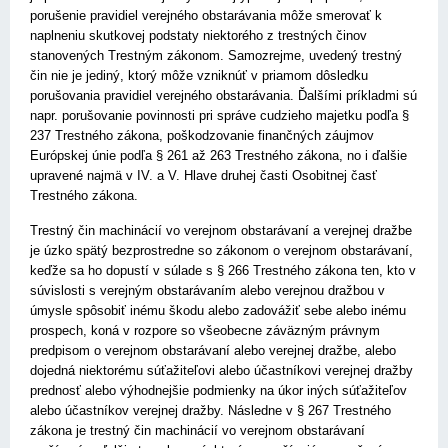
porušenie pravidiel verejného obstarávania môže smerovať k
naplneniu skutkovej podstaty niektorého z trestných činov
stanovených Trestným zákonom. Samozrejme, uvedený trestný
čin nie je jediný, ktorý môže vzniknúť v priamom dôsledku
porušovania pravidiel verejného obstarávania. Ďalšími príkladmi sú
napr. porušovanie povinnosti pri správe cudzieho majetku podľa §
237 Trestného zákona, poškodzovanie finančných záujmov
Európskej únie podľa § 261 až 263 Trestného zákona, no i ďalšie
upravené najmä v IV. a V. Hlave druhej časti Osobitnej časť
Trestného zákona.
Trestný čin machinácií vo verejnom obstarávaní a verejnej dražbe
je úzko spätý bezprostredne so zákonom o verejnom obstarávaní,
keďže sa ho dopustí v súlade s § 266 Trestného zákona ten, kto v
súvislosti s verejným obstarávaním alebo verejnou dražbou v
úmysle spôsobiť inému škodu alebo zadovážiť sebe alebo inému
prospech, koná v rozpore so všeobecne záväzným právnym
predpisom o verejnom obstarávaní alebo verejnej dražbe, alebo
dojedná niektorému súťažiteľovi alebo účastníkovi verejnej dražby
prednosť alebo výhodnejšie podmienky na úkor iných súťažiteľov
alebo účastníkov verejnej dražby. Následne v § 267 Trestného
zákona je trestný čin machinácií vo verejnom obstarávaní