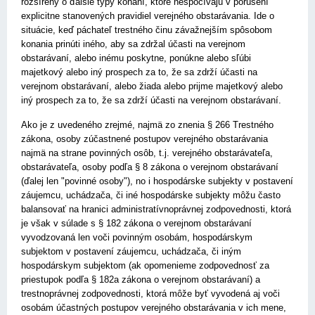
rozšírený o ďalšie typy konaní, ktoré nespočívajú v porušení
explicitne stanovených pravidiel verejného obstarávania. Ide o
situácie, keď páchateľ trestného činu závažnejším spôsobom
konania prinúti iného, aby sa zdržal účasti na verejnom
obstarávaní, alebo inému poskytne, ponúkne alebo sľúbi
majetkový alebo iný prospech za to, že sa zdrží účasti na
verejnom obstarávaní, alebo žiada alebo prijme majetkový alebo
iný prospech za to, že sa zdrží účasti na verejnom obstarávaní.
Ako je z uvedeného zrejmé, najmä zo znenia § 266 Trestného
zákona, osoby zúčastnené postupov verejného obstarávania
najmä na strane povinných osôb, t.j. verejného obstarávateľa,
obstarávateľa, osoby podľa § 8 zákona o verejnom obstarávaní
(ďalej len "povinné osoby"), no i hospodárske subjekty v postavení
záujemcu, uchádzača, či iné hospodárske subjekty môžu často
balansovať na hranici administratívnoprávnej zodpovednosti, ktorá
je však v súlade s § 182 zákona o verejnom obstarávaní
vyvodzovaná len voči povinným osobám, hospodárskym
subjektom v postavení záujemcu, uchádzača, či iným
hospodárskym subjektom (ak opomenieme zodpovednosť za
priestupok podľa § 182a zákona o verejnom obstarávaní) a
trestnoprávnej zodpovednosti, ktorá môže byť vyvodená aj voči
osobám účastných postupov verejného obstarávania v ich mene,