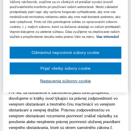
Vážený návštevník, snažíme sa zo všetkých síl prinášať vysokú úroveň
Trestný zákon obsahuje špecifický trestný čin vo vzťahu k
používateľského komfortu pri používaní našich webstránok. Medzi základné
postupom verejného obstarávania, ktorým je trestný čin
predpoklady patrí napr. aby správne fungovalo vyhľadávanie, aby sme vás
neobťažovali nevhodnou reklamou alebo aby sme mali dostatok podnetov, ako
machinácií vo verejnom obstarávaní a verejnej dražbe. Skutková
web vylepšovať. Preto od Vás potrebujeme súhlas so spracovaním súborov
podstata tohto trestného činu je vymedzená tak široko, že môže
cookies, t. j. malých súborov, ktoré sa dočasne ukladajú vo vašom prehliadači.
pokryť rôzne správne delikty, ktoré štandardne sankcionuje Úrad
Vopred ďakujeme za udelenie súhlasu. Dáta využijeme na zlepšovanie našich
pre verejné obstarávanie v rámci správneho konania. Vzhľadom na
služieb a prispôsobenie obsahu webu priamo Vám na mieru.
Viac informácií
uvedené sme sa rozhodli na pozadí súdnej praxe v trestných
veciach priniesť prehľad "čo nerobiť" v súvislosti s postupmi
Odmietnut nepovinné súbory cookie
verejného obstarávania. Upozorňujeme, že sa nejedná o detailný
výklad trestnoprávnych noriem a ich aplikácie, čo vzhľadom na
zameranie čitateľov tohto periodika nie je jeho účelom. Účelom je
Prijať všetky súbory cookie
na praktických a skutočných prípadoch vzniku trestnoprávnej
zodpovednosti opísať konania, ktorým je nutné vyhnúť sa v
Nastavenia súborov cookie
súvislosti s verejným obstarávaním.
Prv než sa dostaneme k samotnému jadru tohto príspevku,
dovoľujeme si krátky úvod týkajúci sa právnej zodpovednosti vo
verejnom obstarávaní a trestného činu machinácií vo verejnom
obstarávaní a verejnej dražbe. Právnou zodpovednosťou vo
verejnom obstarávaní rozumieme povinnosť znášať následky za
porušenie alebo nesplnenie právnej povinnosti uloženej pravidlami
verejného obstarávania, ktoré sú okrem samotného zákona č.