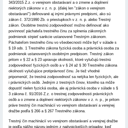
343/2015 Z.z. o verejnom obstarávaní a o zmene a doplnení
niektorých zákonov v z. n. p. (ďalej len "zákon o verejnom
obstarávaní") definované aj inými právnymi predpismi, ako sú
zákon č. 372/1990 Zb. o priestupkoch v z. n. p. alebo Trestný
zákon. Osobitne trestnú zodpovednosť možno definovať ako
povinnosť páchateľa trestného činu za splnenia zákonných
podmienok strpieť sankcie ustanovené Trestným zákonom.
Páchateľom trestného činu vo všeobecnosti môže byť v súlade s
§ 19 ods. 1 Trestného zákona fyzická osoba a právnická osoba za
podmienok ustanovených osobitným predpisom. Trestný zákon
pritom v § 22 a § 23 upravuje okolnosti, ktoré vylučujú trestnú
zodpovednosť fyzických osôb a v § 24 až § 30 Trestného zákona
okolnosti vylučujúce protiprávnosť činu. Je tiež vhodné
pripomenúť, že trestná zodpovednosť sa netýka len fyzických, ale
i právnických osôb. Jedným z trestných činov, ktorého sa môže
dopustiť nielen fyzická osoba, ale aj právnická osoba v súlade s §
3 zákona č. 91/2016 Z.z. o trestnej zodpovednosti právnických
osôb a o zmene a doplnení niektorých zákonov v z. n. p., je pritom
práve trestný čin machinácií vo verejnom obstarávaní a verejnej
dražbe podľa § 266 a § 267 Trestného zákona.
Trestný čin machinácií vo verejnom obstarávaní a verejnej dražbe
je podľa nášho názoru jedným z najtypickejších prípadov, keď