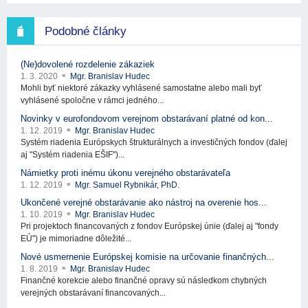
Podobné články
(Ne)dovolené rozdelenie zákaziek
1. 3. 2020
Mgr. Branislav Hudec
Mohli byť niektoré zákazky vyhlásené samostatne alebo mali byť
vyhlásené spoločne v rámci jedného...
Novinky v eurofondovom verejnom obstarávaní platné od kon...
1. 12. 2019
Mgr. Branislav Hudec
Systém riadenia Európskych štrukturálnych a investičných fondov (ďalej
aj "Systém riadenia EŠIF")...
Námietky proti inému úkonu verejného obstarávateľa
1. 12. 2019
Mgr. Samuel Rybnikár, PhD.
Ukončené verejné obstarávanie ako nástroj na overenie hos...
1. 10. 2019
Mgr. Branislav Hudec
Pri projektoch financovaných z fondov Európskej únie (ďalej aj "fondy
EÚ") je mimoriadne dôležité...
Nové usmernenie Európskej komisie na určovanie finančných...
1. 8. 2019
Mgr. Branislav Hudec
Finančné korekcie alebo finančné opravy sú následkom chybných
verejných obstarávaní financovaných...