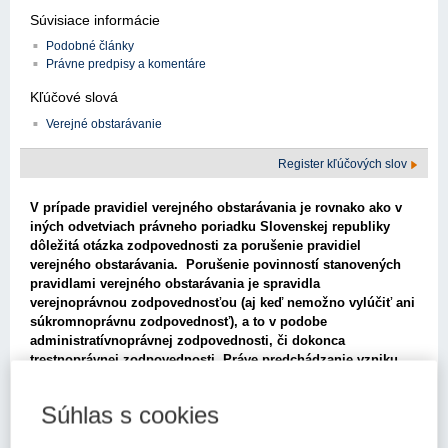
Súvisiace informácie
Podobné články
Právne predpisy a komentáre
Kľúčové slová
Verejné obstarávanie
Register kľúčových slov
V prípade pravidiel verejného obstarávania je rovnako ako v
iných odvetviach právneho poriadku Slovenskej republiky
dôležitá otázka zodpovednosti za porušenie pravidiel
verejného obstarávania. Porušenie povinností stanovených
pravidlami verejného obstarávania je spravidla
verejnoprávnou zodpovednosťou (aj keď nemožno vylúčiť ani
súkromnoprávnu zodpovednosť), a to v podobe
administratívnoprávnej zodpovednosti, či dokonca
trestnoprávnej zodpovednosti. Práve predchádzanie vzniku
trestnoprávnej zodpovednosti vznikajúcej ako dôsledok
porušenia zákona č. 300/2005 Z. z. Trestný zákon (v znení
Súhlas s cookies
zákona č. 650/2005 Z. z.) v z. n. p. (ďalej len „Trestný zákon“)
je motívom tohto prí­spevku.