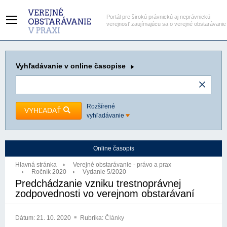
Portál pre širokú právnickú aj neprávnickú
verejnosť zaujímajúcu sa o verejné obstarávanie
Vyhľadávanie
v online časopise
Rozšírené
VYHĽADAŤ
vyhľadávanie
Online časopis
Hlavná stránka
Verejné obstarávanie - právo a prax
Ročník 2020
Vydanie 5/2020
Predchádzanie vzniku trestnoprávnej
zodpovednosti vo verejnom obstarávaní
Dátum:
21. 10. 2020
Rubrika:
Články