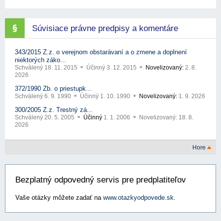
Súvisiace právne predpisy a komentáre
343/2015 Z.z. o verejnom obstarávaní a o zmene a doplnení
niektorých záko...
Schválený
18. 11. 2015
Účinný
3. 12. 2015
Novelizovaný:
2. 8.
2026
372/1990 Zb. o priestupk...
Schválený
6. 9. 1990
Účinný
1. 10. 1990
Novelizovaný:
1. 9. 2026
300/2005 Z.z. Trestný zá...
Schválený
20. 5. 2005
Účinný
1. 1. 2006
Novelizovaný:
18. 8.
2026
Hore
Bezplatný odpovedný servis pre predplatiteľov
Vaše otázky môžete zadať na
www.otazkyodpovede.sk
.