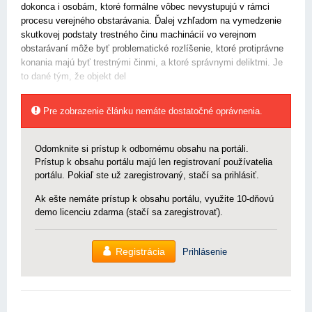
dokonca i osobám, ktoré formálne vôbec nevystupujú v rámci
procesu verejného obstarávania. Ďalej vzhľadom na vymedzenie
skutkovej podstaty trestného činu machinácií vo verejnom
obstarávaní môže byť problematické rozlíšenie, ktoré protiprávne
konania majú byť trestnými činmi, a ktoré správnymi deliktmi. Je
to dané tým, že objekt del
Pre zobrazenie článku nemáte dostatočné oprávnenia.
Odomknite si prístup k odbornému obsahu na portáli.
Prístup k obsahu portálu majú len registrovaní používatelia
portálu. Pokiaľ ste už zaregistrovaný, stačí sa prihlásiť.
Ak ešte nemáte prístup k obsahu portálu, využite 10-dňovú
demo licenciu zdarma (stačí sa zaregistrovať).
Registrácia
Prihlásenie