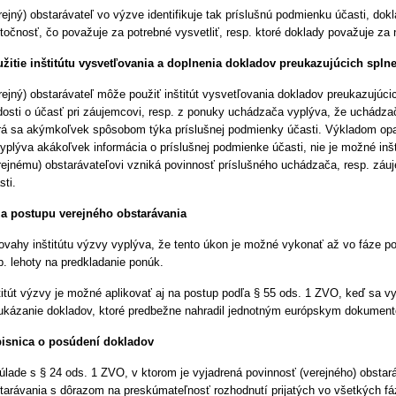
rejný) obstarávateľ vo výzve identifikuje tak prí­slušnú podmienku účasti, do
točnosť, čo považuje za potrebné vysvetliť, resp. ktoré doklady považuje za 
žitie inštitútu vysvetľovania a doplnenia dokladov preukazujúcich spl
rejný) obstarávateľ môže použiť inštitút vysvetľovania dokladov preukazujúci
dosti o účasť pri záujemcovi, resp. z ponuky uchádzača vyplýva, že uchádza
rá sa akýmkoľvek spôsobom týka príslušnej podmienky účasti. Výkladom opak
yplýva akákoľvek informácia o príslušnej podmienke účasti, nie je možné inšt
rejnému) obstarávateľovi vzniká povinnosť príslušného uchádzača, resp. zá
sti.
a postupu verejného obstarávania
ovahy inštitútu výzvy vyplýva, že tento úkon je možné vykonať až vo fáze po 
p. lehoty na predkladanie ponúk.
titút výzvy je možné aplikovať aj na postup podľa § 55 ods. 1 ZVO, keď sa v
ukázanie dokladov, ktoré predbežne nahradil jednotným európskym dokumen
isnica o posúdení dokladov
úlade s § 24 ods. 1 ZVO, v ktorom je vyjadrená povinnosť (verejného) obsta
tarávania s dôrazom na preskúmateľnosť rozhodnutí prijatých vo všetkých f