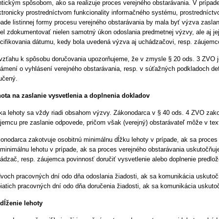
ntickým spôsobom, ako sa realizuje proces verejného obstarávania. V prípade
ktronicky prostredníctvom funkcionality informačného systému, prostredníct
pade listinnej formy procesu verejného obstarávania by mala byť výzva zaslaná
el zdokumentovať nielen samotný úkon odoslania predmetnej výzvy, ale aj je
cifikovania dátumu, kedy bola uvedená výzva aj uchádzačovi, resp. záujemc
vzťahu k spôsobu doručovania upozorňujeme, že v zmysle § 20 ods. 3 ZVO je
ámení o vyhlásení verejného obstarávania, resp. v súťažných podkladoch d
učený.
ota na zaslanie vysvetlenia a doplnenia dokladov
ka lehoty sa vždy riadi obsahom výzvy. Zákonodarca v § 40 ods. 4 ZVO zako
jemcu pre zaslanie odpovede, pričom však (verejný) obstarávateľ môže v texte
onodarca zakotvuje osobitnú minimálnu dĺžku lehoty v prípade, ak sa proces 
 minimálnu lehotu v prípade, ak sa proces verejného obstarávania uskutočňuj
ádzač, resp. záujemca povinnosť doručiť vysvetlenie alebo doplnenie predlo
dvoch pracovných dní odo dňa odoslania žiadosti, ak sa komunikácia uskutočň
piatich pracovných dní odo dňa doručenia žiadosti, ak sa komunikácia uskuto
dĺženie lehoty