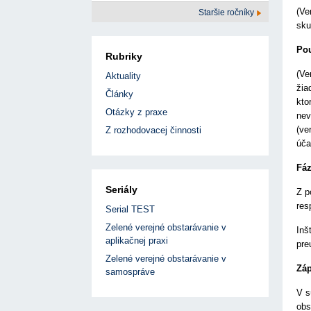
(Ve
Staršie ročníky
sku
Pou
Rubriky
(Ve
Aktuality
žia
Články
kto
Otázky z praxe
nev
(ve
Z rozhodovacej činnosti
úča
Fáz
Seriály
Z p
res
Serial TEST
Zelené verejné obstarávanie v
Inš
aplikačnej praxi
pre
Zelené verejné obstarávanie v
Záp
samospráve
V s
obs