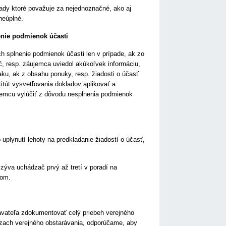
klady ktoré považuje za nejednoznačné, ako aj
neúplné.
nenie podmienok účasti
ch splnenie podmienok účasti len v prípade, ak zo
č, resp. záujemca uviedol akúkoľvek informáciu,
u, ak z obsahu ponuky, resp. žiadosti o účasť
itút vysvetľovania dokladov aplikovať a
ujemcu vylúčiť z dôvodu nesplnenia podmienok
uplynutí lehoty na predkladanie žiadostí o účasť,
yzýva uchádzač prvý až tretí v poradí na
tom.
rávateľa zdokumentovať celý priebeh verejného
ázach verejného obstarávania, odporúčame, aby