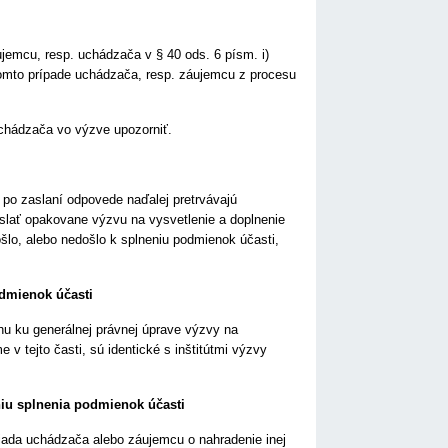
jemcu, resp. uchádzača v § 40 ods. 6 písm. i)
komto prípade uchádzača, resp. záujemcu z procesu
uchádzača vo výzve upozorniť.
j po zaslaní odpovede naďalej pretrvávajú
aslať opakovane výzvu na vysvetlenie a doplnenie
ošlo, alebo nedošlo k splneniu podmienok účasti,
odmienok účasti
ahu ku generálnej právnej úprave výzvy na
 v tejto časti, sú identické s inštitútmi výzvy
niu splnenia podmienok účasti
iada uchádzača alebo záujemcu o nahradenie inej