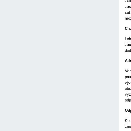
Zák
zas
súť
mož
Cha
Leh
záu
dod
Adr
Vo 
pro
výz
obs
výz
odp
Odp
Keď
zne