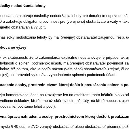
ledky nedodržania lehoty
onodarca zakotvuje následky nedodržania lehoty pre doručenie odpovede záu
 a zakotvuje obligatórnu povinnosť pre (verejného) obstarávateľa vždy v ta
ejného obstarávania vylúčiť.
následky nedodržania lehoty by mal (verejný) obstarávateľ záujemcu, resp. 
kovanie výzvy
riek skutočnosti, že to zákonodarca explicitne neustanovuje, v prípade, ak a
hybnosti o splnení podmienok účasti, má (verejný) obstarávateľ povinnosť z
ladov. Až po tom, ako je podľa názoru (verejného) obstarávateľa zrejmé, či d
rejný) obstarávateľ vykonáva vyhodnotenie splnenia podmienok účasti.
radenie osoby, prostredníctvom ktorej došlo k preukázaniu splnenia p
ejto komentovanej časti poukazujeme len na osobitosti tohto inštitútu vo vzť
vetlenie dokladov, ktoré sme už skôr uviedli. Inštitúty, na ktoré nepoukazujeme
ručovanie, počítanie lehôt a pod.).
vna úprava nahradenia osoby, prostredníctvom ktorej došlo k preukáza
mysle § 40 ods. 5 ZVO verejný obstarávateľ alebo obstarávateľ písomne pož