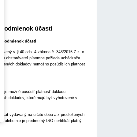
 podmienok účasti
e podmienok účasti
kotvený v § 40 ods. 4 zákona č. 343/2015 Z.z. o
alebo obstarávateľ písomne požiada uchádzača
ložených dokladov nemožno posúdiť ich platnosť
ie je možné posúdiť platnosť dokladu.
sah dokladov, ktoré majú byť vyhotovené v
tifikát vydávaný na určitú dobu a z predložených
e alebo nie je predmetný ISO certifikát platný.