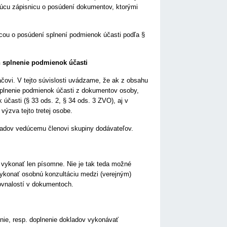
júcu zápisnicu o posúdení dokumentov, ktorými
nicou o posúdení splnení podmienok účasti podľa §
h splnenie podmienok účasti
ovi. V tejto súvislosti uvádzame, že ak z obsahu
 splnenie podmienok účasti z dokumentov osoby,
účasti (§ 33 ods. 2, § 34 ods. 3 ZVO), aj v
výzva tejto tretej osobe.
kladov vedúcemu členovi skupiny dodávateľov.
 vykonať len písomne. Nie je tak teda možné
 vykonať osobnú konzultáciu medzi (verejným)
ovnalostí v dokumentoch.
nie, resp. doplnenie dokladov vykonávať