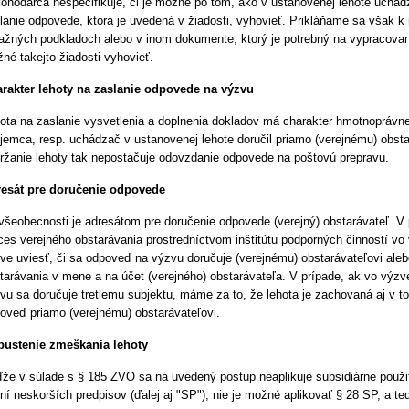
onodarca nešpecifikuje, či je možné po tom, ako v ustanovenej lehote uchád
lanie odpovede, ktorá je uvedená v žiadosti, vyhovieť. Prikláňame sa však k n
ažných podkladoch alebo v inom dokumente, ktorý je potrebný na vypracovan
né takejto žiadosti vyhovieť.
rakter lehoty na zaslanie odpovede na výzvu
ota na zaslanie vysvetlenia a doplnenia dokladov má charakter hmotnoprávnej 
jemca, resp. uchádzač v ustanovenej lehote doručil priamo (verejnému) obsta
ržanie lehoty tak nepostačuje odovzdanie odpovede na poštovú prepravu.
esát pre doručenie odpovede
všeobecnosti je adresátom pre doručenie odpovede (verejný) obstarávateľ. V 
ces verejného obstarávania prostredníctvom inštitútu podporných činností vo
ve uviesť, či sa odpoveď na výzvu doručuje (verejnému) obstarávateľovi aleb
tarávania v mene a na účet (verejného) obstarávateľa. V prípade, ak vo výzve
vu sa doručuje tretiemu subjektu, máme za to, že lehota je zachovaná aj v 
oveď priamo (verejnému) obstarávateľovi.
ustenie zmeškania lehoty
že v súlade s § 185 ZVO sa na uvedený postup neaplikuje subsidiárne použi
ní neskorších predpisov (ďalej aj "SP"), nie je možné aplikovať § 28 SP, a t