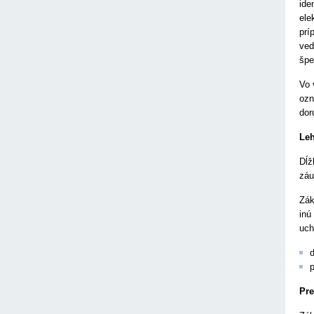
ide
ele
prí
ved
špe
Vo 
ozn
dor
Leh
Dĺž
záu
Zák
inú
uch
Pre