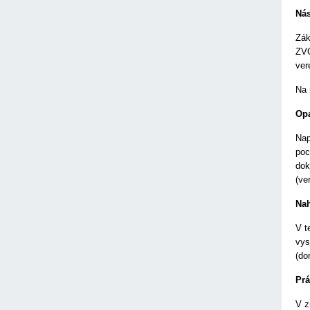
Nás
Zák
ZVO
ver
Na 
Opa
Nap
poc
dok
(ve
Nah
V t
vys
(do
Prá
V z