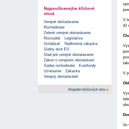
spi
Najpoužívanejšie kľúčové
pre
slová
V t
Verejné obstarávanie
42 
Rozhodnutie
Zelené verejné obstarávanie
Cha
Rozsudok
Legislatíva
Uchádzač
Nadlimitná zákazka
Výz
Súdny dvor EÚ
pon
Úrad pre verejné obstarávanie
pro
Zákon o verejnom obstarávaní
tak
Súdne rozhodnutie
Eurofondy
Uznesenie
Zákazka
V p
Verejný obstarávateľ
Obl
Register kľúčových slov
Vys
tel
obs
Do
Vo 