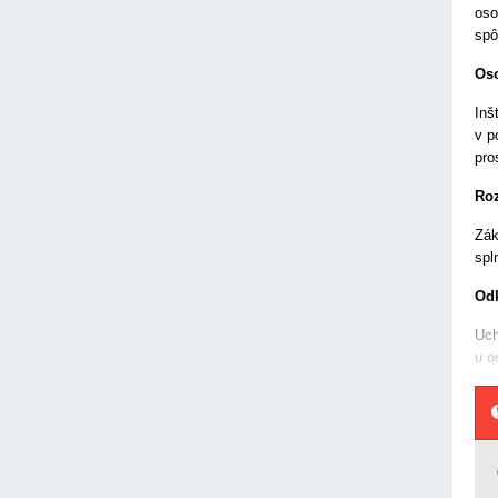
oso
spô
Oso
Inš
v p
pro
Roz
Zák
spl
Odk
Uch
u o