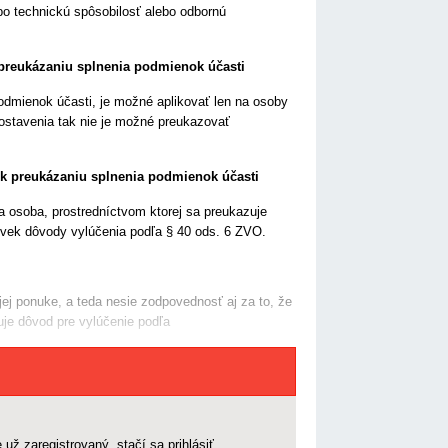
bo technickú spôsobilosť alebo odbornú
 preukázaniu splnenia podmienok účasti
podmienok účasti, je možné aplikovať len na osoby
ostavenia tak nie je možné preukazovať
 k preukázaniu splnenia podmienok účasti
ia osoba, prostredníctvom ktorej sa preukazuje
oľvek dôvody vylúčenia podľa § 40 ods. 6 ZVO.
j ponuke, a teda nesie zodpovednosť aj za to, že
uje dôvod pre vylúčenie podľa
 už zaregistrovaný, stačí sa prihlásiť.