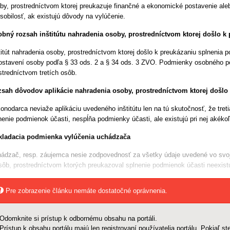
by, prostredníctvom ktorej preukazuje finančné a ekonomické postavenie ale
sobilosť, ak existujú dôvody na vylúčenie.
bný rozsah inštitútu nahradenia osoby, prostredníctvom ktorej došlo k
titút nahradenia osoby, prostredníctvom ktorej došlo k preukázaniu splnenia 
ostavení osoby po­dľa § 33 ods. 2 a § 34 ods. 3 ZVO. Podmienky osobného p
stredníctvom tretích osôb.
sah dôvodov aplikácie nahradenia osoby, prostredníctvom ktorej došlo
onodarca neviaže aplikáciu uvedeného inštitútu len na tú skutočnosť, že tret
nenie podmienok účasti, nespĺňa podmienky účasti, ale existujú pri nej akék
ladacia podmienka vylúčenia uchádzača
ádzač, resp. záujemca nesie zodpovednosť za všetky údaje uvedené vo svoje
sôb, prostredníctvom ktorých preukazoval splnenie podmienok účasti neexist
Pre zobrazenie článku nemáte dostatočné oprávnenia.
Odomknite si prístup k odbornému obsahu na portáli.
Prístup k obsahu portálu majú len registrovaní používatelia portálu. Pokiaľ ste