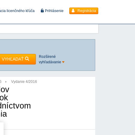
Registrácia
ácia licenčného kľúča
Prihlásenie
Rozšírené
VYHĽADAŤ
vyhľadávanie
6
Vydanie 4/2016
dov
nok
edníctvom
ia