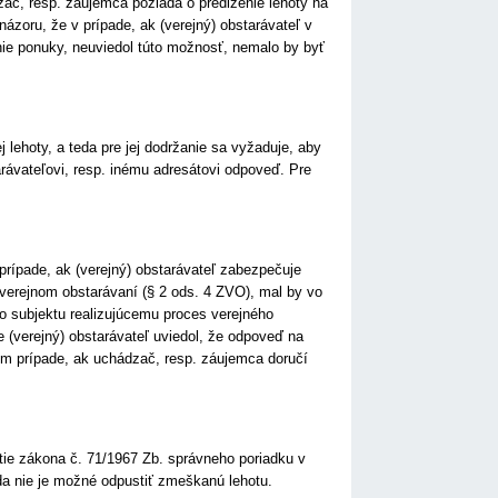
zač, resp. záujemca požiada o predĺženie lehoty na
ázoru, že v prípade, ak (verejný) obstarávateľ v
ie ponuky, neuviedol túto možnosť, nemalo by byť
lehoty, a teda pre jej dodržanie sa vyžaduje, aby
rávateľovi, resp. inému adresátovi odpoveď. Pre
prípade, ak (verejný) obstarávateľ zabezpečuje
 verejnom obstarávaní (§ 2 ods. 4 ZVO), mal by vo
o subjektu realizujúcemu proces verejného
 (verejný) obstarávateľ uviedol, že odpoveď na
tom prípade, ak uchádzač, resp. záujemca doručí
tie zákona č. 71/1967 Zb. správneho poriadku v
eda nie je možné odpustiť zmeškanú lehotu.