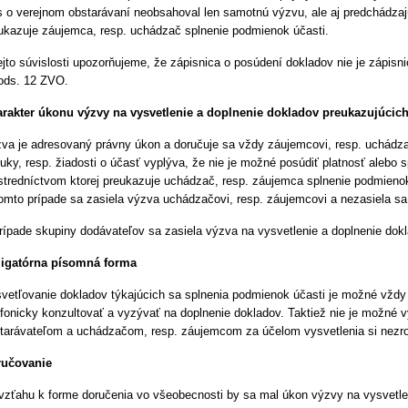
s o verejnom obstarávaní neobsahoval len samotnú výzvu, ale aj predchádza
ukazuje záujemca, resp. uchádzač splnenie podmienok účasti.
ejto súvislosti upozorňujeme, že zápisnica o posúdení dokladov nie je zápis
ods. 12 ZVO.
rakter úkonu výzvy na vysvetlenie a doplnenie dokladov preukazujúcic
va je adresovaný právny úkon a doručuje sa vždy záujemcovi, resp. uchádzač
uky, resp. žiadosti o účasť vyplýva, že nie je možné posúdiť platnosť alebo
stredníctvom ktorej preukazuje uchádzač, resp. záujemca splnenie podmienok 
omto prípade sa zasiela výzva uchádzačovi, resp. záujemcovi a nezasiela sa 
rípade skupiny dodávateľov sa zasiela výzva na vysvetlenie a doplnenie do
igatórna písomná forma
vetľovanie dokladov týkajúcich sa splnenia podmienok účasti je možné vždy
efonicky konzultovať a vyzývať na doplnenie dokladov. Taktiež nie je možné
tarávateľom a uchádzačom, resp. záujemcom za účelom vysvetlenia si nezr
ručovanie
vzťahu k forme doručenia vo všeobecnosti by sa mal úkon výzvy na vysvetle