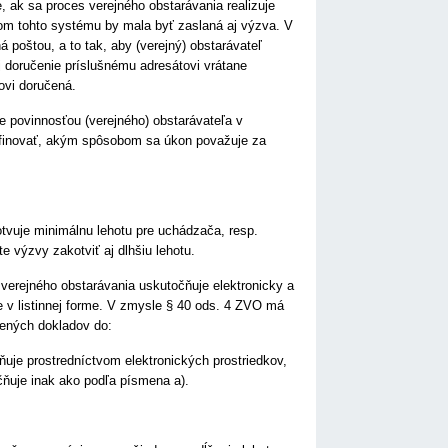
, ak sa proces verejného obstarávania realizuje
vom tohto systému by mala byť zaslaná aj výzva. V
 poštou, a to tak, aby (verejný) obstarávateľ
j doručenie príslušnému adresátovi vrátane
ovi doručená.
 povinnosťou (verejného) obstarávateľa v
efinovať, akým spôsobom sa úkon považuje za
tvuje minimálnu lehotu pre uchádzača, resp.
 výzvy zakotviť aj dlhšiu lehotu.
verejného obstarávania uskutočňuje elektronicky a
e v listinnej forme. V zmysle § 40 ods. 4 ZVO má
žených dokladov do:
uje prostredníctvom elektronických prostriedkov,
čňuje inak ako podľa písmena a).