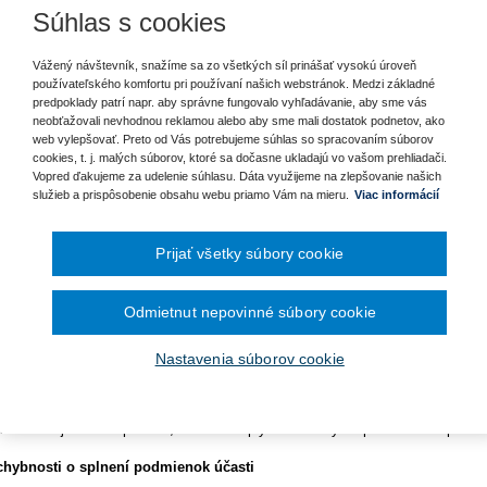
ra pre vybavenie knižníc a
um:
1. 8. 2016
Súhlas s cookies
December 2024
November 2024
kladné pojmy
kladanie žiadostí o dotácie
Október 2024
Vážený návštevník, snažíme sa zo všetkých síl prinášať vysokú úroveň
September 2024
používateľského komfortu pri používaní našich webstránok. Medzi základné
August 2024
svetľovanie dokladov preukazujúcich splnenie
predpoklady patrí napr. aby správne fungovalo vyhľadávanie, aby sme vás
lužieb pre zhotovenie analýzy
Júl 2024
neobťažovali nevhodnou reklamou alebo aby sme mali dostatok podnetov, ako
Jún 2024
web vylepšovať. Preto od Vás potrebujeme súhlas so spracovaním súborov
vna úprava vysvetľovania a doplnenia dokladov preukazujúcich splneni
Máj 2024
cookies, t. j. malých súborov, ktoré sa dočasne ukladajú vo vašom prehliadači.
Apríl 2024
g Programe dunajského
Vopred ďakujeme za udelenie súhlasu. Dáta využijeme na zlepšovanie našich
.
Marec 2024
titút vysvetľovania dokladov preukazujúcich splnenie podmienok účasti je za
služieb a prispôsobenie obsahu webu priamo Vám na mieru.
Viac informácií
Február 2024
ejnom obstarávaní (ďalej aj "ZVO"), v zmysle ktorého verejný obstarávateľ 
Január 2024
bo záujemcu o vysvetlenie alebo doplnenie predložených dokladov, ak z pred
2023
bo splnenie podmienky účasti.
Prijať všetky súbory cookie
December 2023
November 2023
tnosť dokladov
Október 2023
Odmietnut nepovinné súbory cookie
September 2023
rípade, ak na doklade absentuje dátum vydania dokladu, ide o situáciu, keď n
onodarca v § 32 ods. 2 ZVO vo vzťahu k osobnému postaveniu zakotvuje roz
Nastavenia súborov cookie
slušnej lehote.
neurčitosť platnosti dokladov sa považuje aj prípad, keď je napríklad ISO cer
ladov nie je možné posúdiť, či v čase uplynutia lehoty na predkladanie ponúk j
hybnosti o splnení podmienok účasti