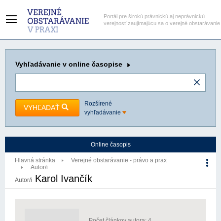
Portál pre širokú právnickú aj neprávnickú
verejnosť zaujímajúcu sa o verejné obstarávanie
Vyhľadávanie
v online časopise
Rozšírené
VYHĽADAŤ
vyhľadávanie
Online časopis
Hlavná stránka
Verejné obstarávanie - právo a prax
Autor/i
Karol Ivančík
Autor/i
Počet článkov autora: 4