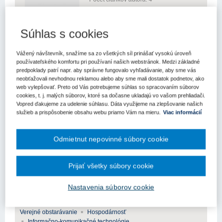
Súhlas s cookies
Vážený návštevník, snažíme sa zo všetkých síl prinášať vysokú úroveň
používateľského komfortu pri používaní našich webstránok. Medzi základné
predpoklady patrí napr. aby správne fungovalo vyhľadávanie, aby sme vás
neobťažovali nevhodnou reklamou alebo aby sme mali dostatok podnetov, ako
Verejné obstarávanie - právo a prax (1)
web vylepšovať. Preto od Vás potrebujeme súhlas so spracovaním súborov
cookies, t. j. malých súborov, ktoré sa dočasne ukladajú vo vašom prehliadači.
Aktuality (0)
Vopred ďakujeme za udelenie súhlasu. Dáta využijeme na zlepšovanie našich
služieb a prispôsobenie obsahu webu priamo Vám na mieru.
Viac informácií
Medzi hospodárnosťou a závislosťou od
dodávateľa: primeraný rozsah práv duševného
Odmietnut nepovinné súbory cookie
vlastníctva
Článok analyzuje primeraný rozsah autorskoprávnych, licenčných
a súvisiacich technických oprávnení pri verejnom obstarávaní
Prijať všetky súbory cookie
informačných technológií. Vychádza z tézy, že výhradná licencia,
prípadne postúpenie výkonu majetkových práv autora k dielu...
Nastavenia súborov cookie
Kľúčové slová
Verejné obstarávanie
Hospodárnosť
Informačno-komunikačné technológie