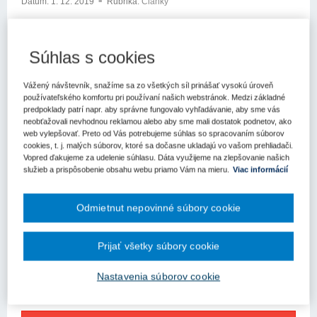
Dátum:
1. 12. 2019
Rubrika:
Články
Súvisiace informácie
Podobné články
Súhlas s cookies
Kľúčové slová
Vážený návštevník, snažíme sa zo všetkých síl prinášať vysokú úroveň
Odôvodnenie
Kasačné konanie
Kasačný súd
Krajský súd
používateľského komfortu pri používaní našich webstránok. Medzi základné
Správna žaloba
predpoklady patrí napr. aby správne fungovalo vyhľadávanie, aby sme vás
neobťažovali nevhodnou reklamou alebo aby sme mali dostatok podnetov, ako
Register kľúčových slov
web vylepšovať. Preto od Vás potrebujeme súhlas so spracovaním súborov
cookies, t. j. malých súborov, ktoré sa dočasne ukladajú vo vašom prehliadači.
Vopred ďakujeme za udelenie súhlasu. Dáta využijeme na zlepšovanie našich
Kasačná sťažnosť žalovaného orgánu verejnej správy proti
služieb a prispôsobenie obsahu webu priamo Vám na mieru.
Viac informácií
uzneseniu, ktorým správny súd rozhodol o priznaní odkladného
účinku správnej žaloby, nie je prípustná. Kasačný súd takúto
kasačnú sťažnosť odmietne podľa § 439 ods. 2 písm. e) zákona č.
Odmietnut nepovinné súbory cookie
162/2015 Z.z. Správny súdny poriadok v znení neskorších
predpisov (ďalej len "Správny súdny poriadok" alebo "SSP"),
pretože smeruje proti uzneseniu, ktoré sa týka odkladného účinku
Prijať všetky súbory cookie
žaloby. Uznesenie Najvyššieho súdu Slovenskej republiky z 29.
októbra 2019, sp. zn. 5 Sžfk 42/2019.
Nastavenia súborov cookie