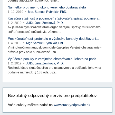
udeľuje advokátovi splnomocnenie...
Námietky proti inému úkonu verejného obstarávateľa
1. 12. 2019
Mgr. Samuel Rybnikár, PhD.
Kasačná sťažnosť a povinnosť sťažovateľa spísať podanie a...
1. 2. 2019
JUDr. Jana Zemková, PhD.
Ak je kasačným sťažovateľom orgán verejnej správy, musí rovnako
spĺňať procesnú požiadavku zákono...
Preskúmateľnosť protokolu o výsledku kontroly dodržiavani...
1. 4. 2019
Mgr. Samuel Rybnikár, PhD.
V minuloročnom augustovom čísle časopisu Verejné obstarávanie -
právo a prax bolo publikované uzn...
Vylúčenie ponuky z verejného obstarávania, lehota na poda...
1. 2. 2019
JUDr. Jana Zemková, PhD.
Rozhodujúcou skutočnosťou pre ustanovenie a počítanie lehoty na
podanie námietok [§ 138 ods. 5 pí...
Bezplatný odpovedný servis pre predplatiteľov
Vaše otázky môžete zadať na
www.otazkyodpovede.sk
.