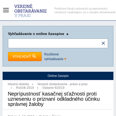
Portál pre širokú právnickú aj neprávnickú
verejnosť zaujímajúcu sa o verejné obstarávanie
Vyhľadávanie
v online časopise
Rozšírené
VYHĽADAŤ
vyhľadávanie
Online časopis
Hlavná stránka
Verejné obstarávanie - právo a prax
Ročník 2019
Vydanie 6/2019
Neprípustnosť kasačnej sťažnosti proti
uzneseniu o priznaní odkladného účinku
správnej žaloby