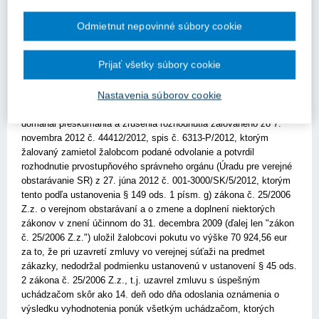
Podľa rozsudku Najvyššieho súdu SR z 30. júna 2021, sp. zn. 8
Asan 8/2021.
Odmietnut nepovinné súbory cookie
Z odôvodnenia:
Prijať všetky súbory cookie
Krajský súd v Bratislave (ďalej len "správny súd") rozsudkom z
29. septembra 2020 č. k. 5 S 57/2019-151 podľa ustanovenia
§
Nastavenia súborov cookie
190 zákona č. 162/2015 Z.z.
Správny súdny poriadok (ďalej len
"SSP") zamietol žalobu, ktorou sa žalobca (Mesto Žarnovica)
domáhal preskúmania a zrušenia rozhodnutia žalovaného zo 7.
novembra 2012 č. 44412/2012, spis č. 6313-P/2012, ktorým
žalovaný zamietol žalobcom podané odvolanie a potvrdil
rozhodnutie prvostupňového správneho orgánu (Úradu pre verejné
obstarávanie SR) z 27. júna 2012 č. 001-3000/SK/5/2012, ktorým
tento podľa ustanovenia
§ 149 ods. 1 písm. g) zákona č. 25/2006
Z.z.
o verejnom obstarávaní a o zmene a doplnení niektorých
zákonov v znení účinnom do 31. decembra 2009 (ďalej len "zákon
č. 25/2006 Z.z.") uložil žalobcovi pokutu vo výške 70 924,56 eur
za to, že pri uzavretí zmluvy vo verejnej súťaži na predmet
zákazky, nedodržal podmienku ustanovenú v ustanovení
§ 45 ods.
2 zákona č. 25/2006 Z.z.
, t.j. uzavrel zmluvu s úspešným
uchádzačom skôr ako 14. deň odo dňa odoslania oznámenia o
výsledku vyhodnotenia ponúk všetkým uchádzačom, ktorých