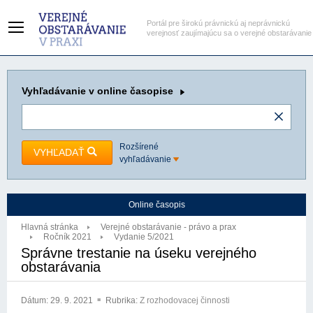
Portál pre širokú právnickú aj neprávnickú
verejnosť zaujímajúcu sa o verejné obstarávanie
Vyhľadávanie
v online časopise
Rozšírené
VYHĽADAŤ
vyhľadávanie
Online časopis
Hlavná stránka
Verejné obstarávanie - právo a prax
Ročník 2021
Vydanie 5/2021
Správne trestanie na úseku verejného
obstarávania
Dátum:
29. 9. 2021
Rubrika:
Z rozhodovacej činnosti