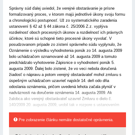
Správny súd ďalej uviedol, že verejné obstarávanie je prísne
formalizovaný proces, v ktorom majú jednotlivé úkony svoju formu
a chronologickú postupnosť. Už zo systematického zaradenia
ustanovení
§ 42 až § 44 zákona č. 25/2006 Z.z.
vyplýva
rozdielnosť oboch procesných úkonov a rozdielnosť ich právnych
účinkov, ktoré sú schopné tieto procesné úkony vyvolať. V
posudzovanom prípade zo zistení správneho súdu vyplynulo, že
Oznámenie o výsledku vyhodnotenia ponúk zo 14. augusta 2009
bolo uchádzačom oznamované až 14. augusta 2009 a tomuto
predchádzalo vyhotovenie Zápisnice o vyhodnotení ponúk 5.
augusta 2009. Ďalej bolo zistené, že vo veci nebola doručená
žiadosť o nápravu a potom verejný obstarávateľ mohol zmluvu s
úspešným uchádzačom uzavrieť najskôr 14. deň odo dňa
odoslania oznámenia, pričom uvedená lehota začala plynúť v
nadväznosti na doručenie oznámenia 14. augusta 2009. Ak
žalobca ako verejný obstarávateľ uzavrel Zmluvu o dielo č.
140/2009 20. augusta 2009, urobil tak v rozpore s ustanovením
Pre zobrazenie článku nemáte dostatočné oprávnenia.