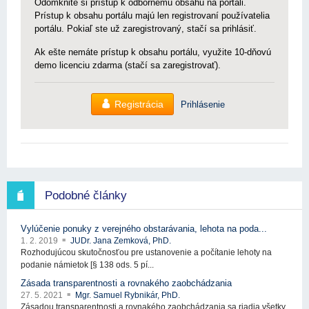
Odomknite si prístup k odbornému obsahu na portáli.
Prístup k obsahu portálu majú len registrovaní používatelia
portálu. Pokiaľ ste už zaregistrovaný, stačí sa prihlásiť.
Ak ešte nemáte prístup k obsahu portálu, využite 10-dňovú
demo licenciu zdarma (stačí sa zaregistrovať).
Registrácia
Prihlásenie
Podobné články
Vylúčenie ponuky z verejného obstarávania, lehota na poda...
1. 2. 2019
JUDr. Jana Zemková, PhD.
Rozhodujúcou skutočnosťou pre ustanovenie a počítanie lehoty na
podanie námietok [§ 138 ods. 5 pí...
Zásada transparentnosti a rovnakého zaobchádzania
27. 5. 2021
Mgr. Samuel Rybnikár, PhD.
Zásadou transparentnosti a rovnakého zaobchádzania sa riadia všetky