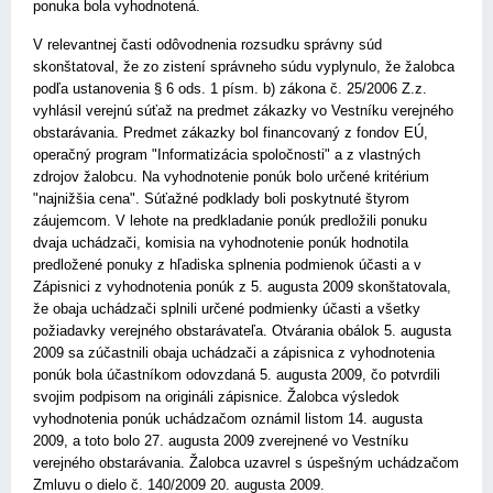
ponuka bola vyhodnotená.
V relevantnej časti odôvodnenia rozsudku správny súd
skonštatoval, že zo zistení správneho súdu vyplynulo, že žalobca
podľa ustanovenia
§ 6 ods. 1 písm. b) zákona č. 25/2006 Z.z.
vyhlásil verejnú súťaž na predmet zákazky vo Vestníku verejného
obstarávania. Predmet zákazky bol financovaný z fondov EÚ,
operačný program "Informatizácia spoločnosti" a z vlastných
zdrojov žalobcu. Na vyhodnotenie ponúk bolo určené kritérium
"najnižšia cena". Súťažné podklady boli poskytnuté štyrom
záujemcom. V lehote na predkladanie ponúk predložili ponuku
dvaja uchádzači, komisia na vyhodnotenie ponúk hodnotila
predložené ponuky z hľadiska splnenia podmienok účasti a v
Zápisnici z vyhodnotenia ponúk z 5. augusta 2009 skonštatovala,
že obaja uchádzači splnili určené podmienky účasti a všetky
požiadavky verejného obstarávateľa. Otvárania obálok 5. augusta
2009 sa zúčastnili obaja uchádzači a zápisnica z vyhodnotenia
ponúk bola účastníkom odovzdaná 5. augusta 2009, čo potvrdili
svojim podpisom na origináli zápisnice. Žalobca výsledok
vyhodnotenia ponúk uchádzačom oznámil listom 14. augusta
2009, a toto bolo 27. augusta 2009 zverejnené vo Vestníku
verejného obstarávania. Žalobca uzavrel s úspešným uchádzačom
Zmluvu o dielo č. 140/2009 20. augusta 2009.