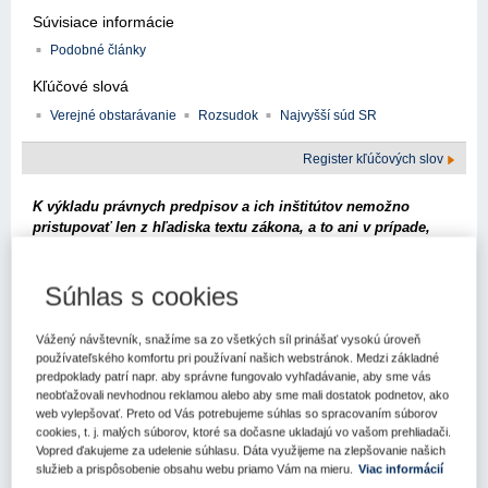
Súvisiace informácie
Podobné články
Kľúčové slová
Verejné obstarávanie
Rozsudok
Najvyšší súd SR
Register kľúčových slov
K výkladu právnych predpisov a ich inštitútov nemožno
pristupovať len z hľadiska textu zákona, a to ani v prípade,
keď sa text môže javiť ako jednoznačný a určitý, ale
predovšetkým podľa zmyslu a účelu zákona. Neprimeraný
formalizmus pri posudzovaní procesných úkonov účastníkov
Súhlas s cookies
konania a prílišný tlak na dopĺňanie takých náležitostí do
procesných úkonov, ktoré nemajú základný význam pre
Vážený návštevník, snažíme sa zo všetkých síl prinášať vysokú úroveň
ochranu zákonnosti, nie sú v súlade s ústavnými princípmi
používateľského komfortu pri používaní našich webstránok. Medzi základné
spravodlivého procesu. Preto, hoci gramatický výklad je
predpoklady patrí napr. aby správne fungovalo vyhľadávanie, aby sme vás
legitímnym spôsobom aplikácie práva, je pri jeho použití
neobťažovali nevhodnou reklamou alebo aby sme mali dostatok podnetov, ako
nevyhnutné dbať práve na to, aby sa nestratil účel právnych
web vylepšovať. Preto od Vás potrebujeme súhlas so spracovaním súborov
cookies, t. j. malých súborov, ktoré sa dočasne ukladajú vo vašom prehliadači.
inštitútov nielen priamo upravených, ale aj dotknutých
Vopred ďakujeme za udelenie súhlasu. Dáta využijeme na zlepšovanie našich
spornou normou.
služieb a prispôsobenie obsahu webu priamo Vám na mieru.
Viac informácií