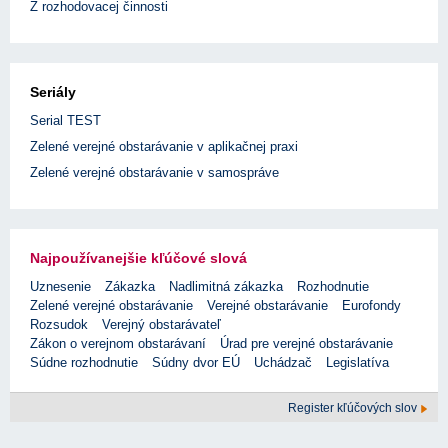
Z rozhodovacej činnosti
Seriály
Serial TEST
Zelené verejné obstarávanie v aplikačnej praxi
Zelené verejné obstarávanie v samospráve
Najpoužívanejšie kľúčové slová
Uznesenie
Zákazka
Nadlimitná zákazka
Rozhodnutie
Zelené verejné obstarávanie
Verejné obstarávanie
Eurofondy
Rozsudok
Verejný obstarávateľ
Zákon o verejnom obstarávaní
Úrad pre verejné obstarávanie
Súdne rozhodnutie
Súdny dvor EÚ
Uchádzač
Legislatíva
Register kľúčových slov