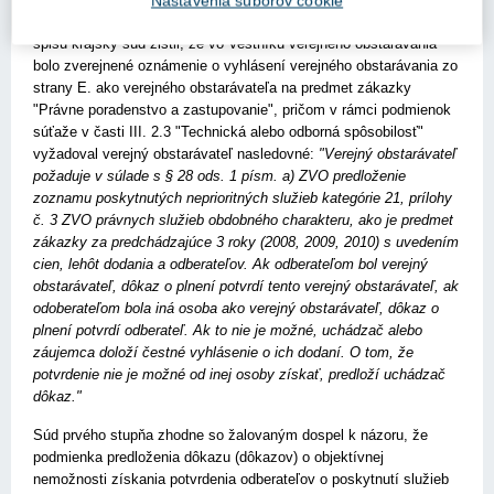
Nastavenia súborov cookie
krajského súdu ďalej vyplynulo, že z obsahu administratívneho
spisu krajský súd zistil, že vo Vestníku verejného obstarávania
bolo zverejnené oznámenie o vyhlásení verejného obstarávania zo
strany E. ako verejného obstarávateľa na predmet zákazky
"Právne poradenstvo a zastupovanie", pričom v rámci podmienok
súťaže v časti III. 2.3 "Technická alebo odborná spôsobilosť"
vyžadoval verejný obstarávateľ nasledovné:
"Verejný obstarávateľ
požaduje v súlade s § 28 ods. 1 písm. a) ZVO predloženie
zoznamu poskytnutých neprioritných služieb kategórie 21, prílohy
č. 3 ZVO právnych služieb obdobného charakteru, ako je predmet
zákazky za predchádzajúce 3 roky (2008, 2009, 2010) s uvedením
cien, lehôt dodania a odberateľov. Ak odberateľom bol verejný
obstarávateľ, dôkaz o plnení potvrdí tento verejný obstarávateľ, ak
odoberateľom bola iná osoba ako verejný obstarávateľ, dôkaz o
plnení potvrdí odberateľ. Ak to nie je možné, uchádzač alebo
záujemca doloží čestné vyhlásenie o ich dodaní. O tom, že
potvrdenie nie je možné od inej osoby získať, predloží uchádzač
dôkaz."
Súd prvého stupňa zhodne so žalovaným dospel k názoru, že
podmienka predloženia dôkazu (dôkazov) o objektívnej
nemožnosti získania potvrdenia odberateľov o poskytnutí služieb