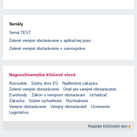
Seriály
Serial TEST
Zelené verejné obstarávanie v aplikačnej praxi
Zelené verejné obstarávanie v samospráve
Najpoužívanejšie kľúčové slová
Rozsudok
Súdny dvor EÚ
Nadlimitná zákazka
Zelené verejné obstarávanie
Úrad pre verejné obstarávanie
Eurofondy
Zákon o verejnom obstarávaní
Uchádzač
Zákazka
Súdne rozhodnutie
Rozhodnutie
Verejné obstarávanie
Verejný obstarávateľ
Uznesenie
Legislatíva
Register kľúčových slov