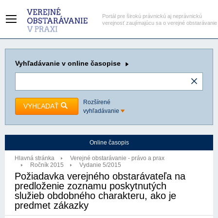
Portál pre širokú právnickú aj neprávnickú
verejnosť zaujímajúcu sa o verejné obstarávanie
Vyhľadávanie
v online časopise
Rozšírené
VYHĽADAŤ
vyhľadávanie
Online časopis
Hlavná stránka
Verejné obstarávanie - právo a prax
Ročník 2015
Vydanie 5/2015
Požiadavka verejného obstarávateľa na
predloženie zoznamu poskytnutých
služieb obdobného charakteru, ako je
predmet zákazky