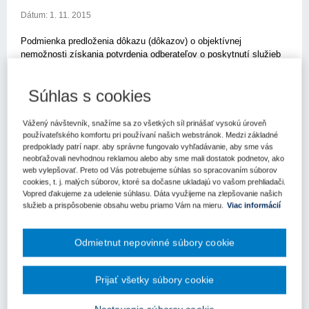
Dátum:
1. 11. 2015
Podmienka predloženia dôkazu (dôkazov) o objektívnej
nemožnosti získania potvrdenia odberateľov o poskytnutí služieb
je, hoci nie je explicitne vyjadrená v zákone o verejnom
obstarávaní, plne v súlade so zákonom o verejnom obstarávaní.
Súhlas s cookies
Rozsudok Najvyššieho súdu SR z 18. júna 2015, sp. zn. 8 Sžf
39/2014.
Vážený návštevník, snažíme sa zo všetkých síl prinášať vysokú úroveň
Skutkový stav
používateľského komfortu pri používaní našich webstránok. Medzi základné
predpoklady patrí napr. aby správne fungovalo vyhľadávanie, aby sme vás
neobťažovali nevhodnou reklamou alebo aby sme mali dostatok podnetov, ako
Predmetom súdneho prieskumu na základe podanej žaloby (§ 247
web vylepšovať. Preto od Vás potrebujeme súhlas so spracovaním súborov
a nasl. OSP) bolo rozhodnutie žalovaného - Úradu pre verejné
cookies, t. j. malých súborov, ktoré sa dočasne ukladajú vo vašom prehliadači.
obstarávanie (ďalej aj "žalovaný" alebo "úrad"), ktorým zamietol
Vopred ďakujeme za udelenie súhlasu. Dáta využijeme na zlepšovanie našich
námietky žalobcu proti vylúčeniu z užšej súťaže na predmet
služieb a prispôsobenie obsahu webu priamo Vám na mieru.
Viac informácií
zákazky "Právne poradenstvo a zastupovanie" podľa § 139 ods. 4
zákona č. 25/2006 Z.z. o verejnom obstarávaní v znení
Odmietnut nepovinné súbory cookie
neskorších predpisov (ďalej aj "ZVO").
Krajský súd po preskúmaní zákonnosti rozhodnutia a postupu
Prijať všetky súbory cookie
žalovaného, ktorý mu predchádzal, v rozsahu žalobných bodov
dospel k záveru, že rozhodnutie a postup žalovaného bol v súlade
so zákonom, a preto žalobu zamietol. Z odôvodnenia rozhodnutia