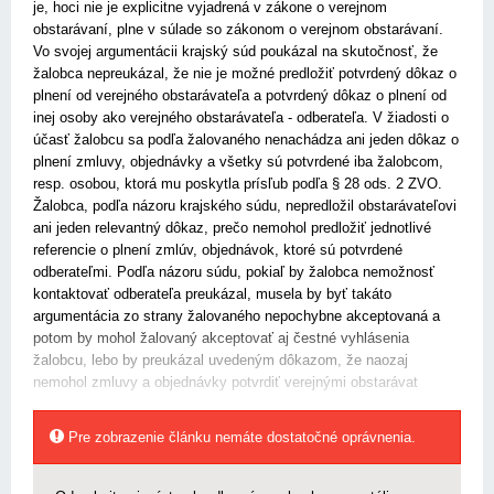
je, hoci nie je explicitne vyjadrená v zákone o verejnom
obstarávaní, plne v súlade so zákonom o verejnom obstarávaní.
Vo svojej argumentácii krajský súd poukázal na skutočnosť, že
žalobca nepreukázal, že nie je možné predložiť potvrdený dôkaz o
plnení od verejného obstarávateľa a potvrdený dôkaz o plnení od
inej osoby ako verejného obstarávateľa - odberateľa. V žiadosti o
účasť žalobcu sa podľa žalovaného nenachádza ani jeden dôkaz o
plnení zmluvy, objednávky a všetky sú potvrdené iba žalobcom,
resp. osobou, ktorá mu poskytla prísľub podľa § 28 ods. 2 ZVO.
Žalobca, podľa názoru krajského súdu, nepredložil obstarávateľovi
ani jeden relevantný dôkaz, prečo nemohol predložiť jednotlivé
referencie o plnení zmlúv, objednávok, ktoré sú potvrdené
odberateľmi. Podľa názoru súdu, pokiaľ by žalobca nemožnosť
kontaktovať odberateľa preukázal, musela by byť takáto
argumentácia zo strany žalovaného nepochybne akceptovaná a
potom by mohol žalovaný akceptovať aj čestné vyhlásenia
žalobcu, lebo by preukázal uvedeným dôkazom, že naozaj
nemohol zmluvy a objednávky potvrdiť verejnými obstarávat
Pre zobrazenie článku nemáte dostatočné oprávnenia.