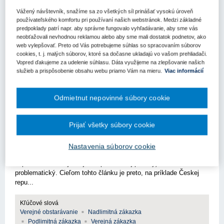
Vážený návštevník, snažíme sa zo všetkých síl prinášať vysokú úroveň
používateľského komfortu pri používaní našich webstránok. Medzi základné
predpoklady patrí napr. aby správne fungovalo vyhľadávanie, aby sme vás
neobťažovali nevhodnou reklamou alebo aby sme mali dostatok podnetov, ako
web vylepšovať. Preto od Vás potrebujeme súhlas so spracovaním súborov
cookies, t. j. malých súborov, ktoré sa dočasne ukladajú vo vašom prehliadači.
Vopred ďakujeme za udelenie súhlasu. Dáta využijeme na zlepšovanie našich
služieb a prispôsobenie obsahu webu priamo Vám na mieru.
Viac informácií
Verejné obstarávanie - právo a prax (0)
Aktuality (0)
Odmietnut nepovinné súbory cookie
Nákup elektriny a plynu verejnými
Prijať všetky súbory cookie
obstarávateľmi na komoditných burzách
V podmienkach SR je nákup elektriny a plynu verejnými
Nastavenia súborov cookie
obstarávateľmi (napr. z dôvodu rušenia verejného obstarávania pre
nepredloženie ani jednej akceptovateľnej ponuky) častokrát
problematický. Cieľom tohto článku je preto, na príklade Českej
repu...
Kľúčové slová
Verejné obstarávanie
Nadlimitná zákazka
Podlimitná zákazka
Verejná zákazka