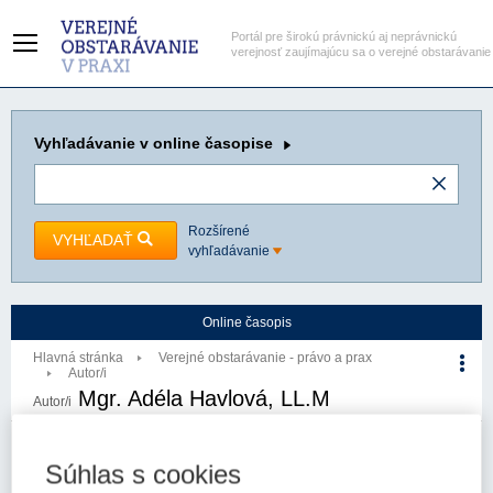
Portál pre širokú právnickú aj neprávnickú
verejnosť zaujímajúcu sa o verejné obstarávanie
Vyhľadávanie
v online časopise
Rozšírené
VYHĽADAŤ
vyhľadávanie
Online časopis
Hlavná stránka
Verejné obstarávanie - právo a prax
Autor/i
Mgr. Adéla Havlová, LL.M
Autor/i
Súhlas s cookies
Počet článkov autora: 1