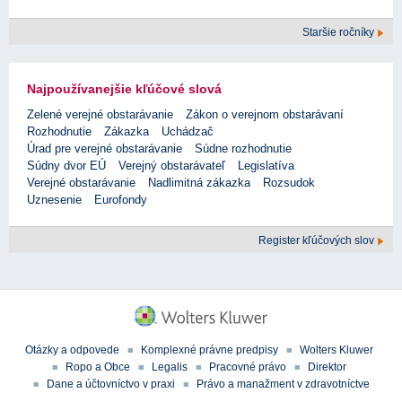
Staršie ročníky
Najpoužívanejšie kľúčové slová
Zelené verejné obstarávanie
Zákon o verejnom obstarávaní
Rozhodnutie
Zákazka
Uchádzač
Úrad pre verejné obstarávanie
Súdne rozhodnutie
Súdny dvor EÚ
Verejný obstarávateľ
Legislatíva
Verejné obstarávanie
Nadlimitná zákazka
Rozsudok
Uznesenie
Eurofondy
Register kľúčových slov
Otázky a odpovede
Komplexné právne predpisy
Wolters Kluwer
Ropo a Obce
Legalis
Pracovné právo
Direktor
Dane a účtovníctvo v praxi
Právo a manažment v zdravotníctve