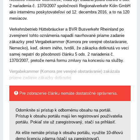
2 nariadenia č. 1370/2007 spoločnosti Regionalverkehr Köln GmbH
ako internému poskytovateľovi od 12. decembra 2016, a to na 120
mesiacov.
Verkehrsbetrieb Hüttebräucker a BVR Busverkehr Rheinland po
zverejnení tohto oznámenia napadli navrhované priame zadanie
zákazky pred Vergabekammer (Komora pre verejné obstarávanie,
Nemecko), keď, okrem iného, tvrdili, že zákazka dotknutá vo veci
samej nepatrí do pôsobnosti článku 5 ods. 2 nariadenia č.
1370/2007, pretože nemá formu zmluvy na koncesiu na služby.
Vergabekammer (Komora pre verejné obstarávanie) zakázala
priame zadanie zákazky dotknutej
Pre zobrazenie článku nemáte dostatočné oprávnenia.
Odomknite si prístup k odbornému obsahu na portáli.
Prístup k obsahu portálu majú len registrovaní používatelia
portálu. Pokiaľ ste už zaregistrovaný, stačí sa prihlásiť.
Ak ešte nemáte prístup k obsahu portálu, využite 10-dňovú
demo licenciu zdarma (stačí sa zaregistrovať).