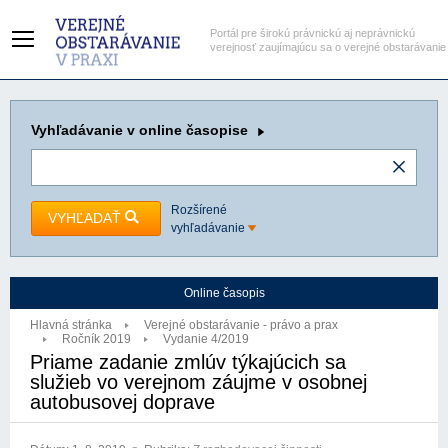
Portál pre širokú právnickú aj neprávnickú
verejnosť zaujímajúcu sa o verejné obstarávanie
Vyhľadávanie
v online časopise
Rozšírené
VYHĽADAŤ
vyhľadávanie
Online časopis
Hlavná stránka
Verejné obstarávanie - právo a prax
Ročník 2019
Vydanie 4/2019
Priame zadanie zmlúv týkajúcich sa
služieb vo verejnom záujme v osobnej
autobusovej doprave