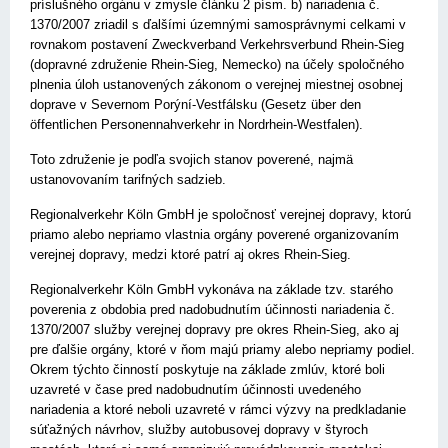
príslušného orgánu v zmysle článku 2 písm. b) nariadenia č.
1370/2007 zriadil s ďalšími územnými samosprávnymi celkami v
rovnakom postavení Zweckverband Verkehrsverbund Rhein-Sieg
(dopravné združenie Rhein-Sieg, Nemecko) na účely spoločného
plnenia úloh ustanovených zákonom o verejnej miestnej osobnej
doprave v Severnom Porýní-Vestfálsku (Gesetz über den
öffentlichen Personennahverkehr in Nordrhein-Westfalen).
Toto združenie je podľa svojich stanov poverené, najmä
ustanovovaním tarifných sadzieb.
Regionalverkehr Köln GmbH je spoločnosť verejnej dopravy, ktorú
priamo alebo nepriamo vlastnia orgány poverené organizovaním
verejnej dopravy, medzi ktoré patrí aj okres Rhein-Sieg.
Regionalverkehr Köln GmbH vykonáva na základe tzv. starého
poverenia z obdobia pred nadobudnutím účinnosti nariadenia č.
1370/2007 služby verejnej dopravy pre okres Rhein-Sieg, ako aj
pre ďalšie orgány, ktoré v ňom majú priamy alebo nepriamy podiel.
Okrem týchto činností poskytuje na základe zmlúv, ktoré boli
uzavreté v čase pred nadobudnutím účinnosti uvedeného
nariadenia a ktoré neboli uzavreté v rámci výzvy na predkladanie
súťažných návrhov, služby autobusovej dopravy v štyroch