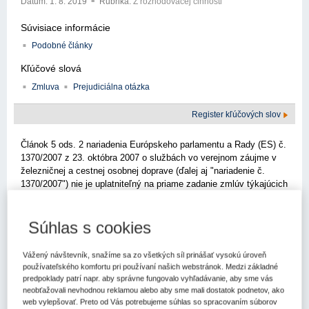
Dátum:
1. 8. 2019
Rubrika:
Z rozhodovacej činnosti
Súvisiace informácie
Podobné články
Kľúčové slová
Zmluva
Prejudiciálna otázka
Register kľúčových slov
Článok 5 ods. 2 nariadenia Európskeho parlamentu a Rady (ES) č.
1370/2007 z 23. októbra 2007 o službách vo verejnom záujme v
železničnej a cestnej osobnej doprave (ďalej aj "nariadenie č.
1370/2007") nie je uplatniteľný na priame zadanie zmlúv týkajúcich
sa služieb vo verejnom záujme v autobusovej doprave, ktoré
nemajú formu koncesných zmlúv na služby v zmysle smernice
Európskeho parlamentu a Rady 2004/17/ES z 31. marca 2004 o
Súhlas s cookies
koordinácii postupov obstarávania subjektov pôsobiacich v
odvetviach vodného hospodárstva, energetiky, dopravy a
Vážený návštevník, snažíme sa zo všetkých síl prinášať vysokú úroveň
poštových služieb (ďalej aj "smernica 2004/17/ES") a smernice
používateľského komfortu pri používaní našich webstránok. Medzi základné
Európskeho parlamentu a Rady 2004/18/ES z 31. marca 2004 o
predpoklady patrí napr. aby správne fungovalo vyhľadávanie, aby sme vás
koordinácii postupov zadávania verejných zákaziek na práce,
neobťažovali nevhodnou reklamou alebo aby sme mali dostatok podnetov, ako
verejných zákaziek na dodávku tovaru a verejných zákaziek na
web vylepšovať. Preto od Vás potrebujeme súhlas so spracovaním súborov