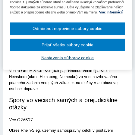
cookies, t. j. malých súborov, ktoré sa dočasne ukladajú vo vašom prehliadači.
služby (ďalej aj "smernica 2004/18/ES"). Rozsudok Súdneho dvora
Vopred ďakujeme za udelenie súhlasu. Dáta využijeme na zlepšovanie našich
EÚ z 21. marca 2019 vo veciach C-266/17 a C-267/17,
služieb a prispôsobenie obsahu webu priamo Vám na mieru.
Viac informácií
Verkehrsbetrieb Hüttebräucker a BVR Busverkehr Rheinland
Odmietnut nepovinné súbory cookie
Návrhy na začatie prejudiciálneho konania sa týkajú výkladu
článku 5 ods. 1 a 2 nariadenia č. 1370/2007. Tieto návrhy boli
Prijať všetky súbory cookie
podané v rámci dvoch sporov, a to v prvom spore medzi Rhein-
Sieg-Kreis (okres Rhein-Sieg, Nemecko) a spoločnosťami
Nastavenia súborov cookie
Verkehrsbetrieb Hüttebräucker GmbH a BVR Busverkehr
Rheinland GmbH a v druhom spore medzi spoločnosťou Rhenus
Veniro GmbH & Co. KG (ďalej aj "Rhenus Veniro") a Kreis
Heinsberg (okres Heinsberg, Nemecko) vo veci navrhovaného
priameho zadania verejných zákaziek na služby v autobusovej
osobnej doprave.
Spory vo veciach samých a prejudiciálne
otázky
Vec C-266/17
Okres Rhein-Sieg, územný samosprávny celok v postavení