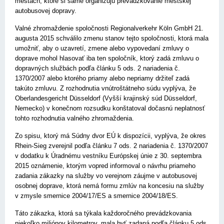
mestách, ktoré si samé organizujú prevádzkovanie mestskej
autobusovej dopravy.
Valné zhromaždenie spoločnosti Regionalverkehr Köln GmbH 21.
augusta 2015 schválilo zmenu stanov tejto spoločnosti, ktorá mala
umožniť, aby o uzavretí, zmene alebo vypovedaní zmluvy o
doprave mohol hlasovať iba ten spoločník, ktorý zadá zmluvu o
dopravných službách podľa článku 5 ods. 2 nariadenia č.
1370/2007 alebo ktorého priamy alebo nepriamy držiteľ zadá
takúto zmluvu. Z rozhodnutia vnútroštátneho súdu vyplýva, že
Oberlandesgericht Düsseldorf (Vyšší krajinský súd Düsseldorf,
Nemecko) v konečnom rozsudku konštatoval dočasnú neplatnosť
tohto rozhodnutia valného zhromaždenia.
Zo spisu, ktorý má Súdny dvor EÚ k dispozícii, vyplýva, že okres
Rhein-Sieg zverejnil podľa článku 7 ods. 2 nariadenia č. 1370/2007
v dodatku k Úradnému vestníku Európskej únie z 30. septembra
2015 oznámenie, ktorým vopred informoval o návrhu priameho
zadania zákazky na služby vo verejnom záujme v autobusovej
osobnej doprave, ktorá nemá formu zmlúv na koncesiu na služby
v zmysle smernice 2004/17/ES a smernice 2004/18/ES.
Táto zákazka, ktorá sa týkala každoročného prevádzkovania
niekoľko miliónov kilometrov, mala byť zadaná podľa článku 5 ods.