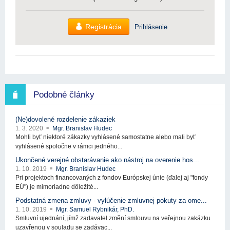
Registrácia
Prihlásenie
Podobné články
(Ne)dovolené rozdelenie zákaziek
1. 3. 2020
Mgr. Branislav Hudec
Mohli byť niektoré zákazky vyhlásené samostatne alebo mali byť
vyhlásené spoločne v rámci jedného...
Ukončené verejné obstarávanie ako nástroj na overenie hos...
1. 10. 2019
Mgr. Branislav Hudec
Pri projektoch financovaných z fondov Európskej únie (ďalej aj "fondy
EÚ") je mimoriadne dôležité...
Podstatná zmena zmluvy - vylúčenie zmluvnej pokuty za ome...
1. 10. 2019
Mgr. Samuel Rybnikár, PhD.
Smluvní ujednání, jímž zadavatel změní smlouvu na veřejnou zakázku
uzavřenou v souladu se zadávac...