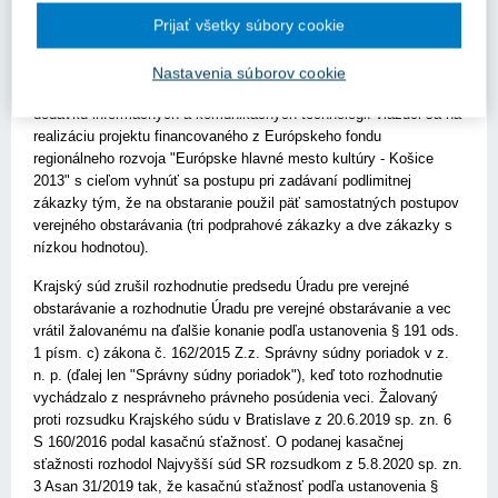
záznamu 18794/2016, č. spisu 20837-3000/2015, ktorým Úrad pre
Prijať všetky súbory cookie
verejné obstarávanie uložil žalobcovi pokutu vo výške 4 225,73
eur podľa § 149 ods. 1 písm. c) zákona č. 25/2006 Z.z. o verejnom
obstarávaní a o zmene a doplnení niektorých zákonov v znení
Nastavenia súborov cookie
účinnom do 17.2.2013 za to, že rozdelil predmet zákazky na
dodávku informačných a komunikačných technológií viažuci sa na
realizáciu projektu financovaného z Európskeho fondu
regionálneho rozvoja "Európske hlavné mesto kultúry - Košice
2013" s cieľom vyhnúť sa postupu pri zadávaní podlimitnej
zákazky tým, že na obstaranie použil päť samostatných postupov
verejného obstarávania (tri podprahové zákazky a dve zákazky s
nízkou hodnotou).
Krajský súd zrušil rozhodnutie predsedu Úradu pre verejné
obstarávanie a rozhodnutie Úradu pre verejné obstarávanie a vec
vrátil žalovanému na ďalšie konanie podľa ustanovenia § 191 ods.
1 písm. c) zákona č. 162/2015 Z.z. Správny súdny poriadok v z.
n. p. (ďalej len "Správny súdny poriadok"), keď toto rozhodnutie
vychádzalo z nesprávneho právneho posúdenia veci. Žalovaný
proti rozsudku Krajského súdu v Bratislave z 20.6.2019 sp. zn. 6
S 160/2016 podal kasačnú sťažnosť. O podanej kasačnej
sťažnosti rozhodol Najvyšší súd SR rozsudkom z 5.8.2020 sp. zn.
3 Asan 31/2019 tak, že kasačnú sťažnosť podľa ustanovenia §