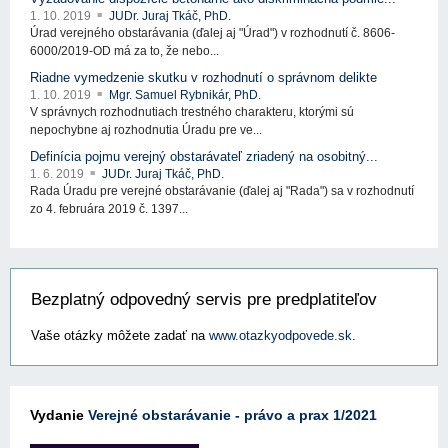
1. 10. 2019
JUDr. Juraj Tkáč, PhD.
Úrad verejného obstarávania (ďalej aj "Úrad") v rozhodnutí č. 8606-
6000/2019-OD má za to, že nebo...
Riadne vymedzenie skutku v rozhodnutí o správnom delikte
1. 10. 2019
Mgr. Samuel Rybnikár, PhD.
V správnych rozhodnutiach trestného charakteru, ktorými sú
nepochybne aj rozhodnutia Úradu pre ve...
Definícia pojmu verejný obstarávateľ zriadený na osobitný...
1. 6. 2019
JUDr. Juraj Tkáč, PhD.
Rada Úradu pre verejné obstarávanie (ďalej aj "Rada") sa v rozhodnutí
zo 4. februára 2019 č. 1397...
Bezplatný odpovedný servis pre predplatiteľov
Vaše otázky môžete zadať na
www.otazkyodpovede.sk
.
Vydanie
Verejné obstarávanie - právo a prax 1/2021