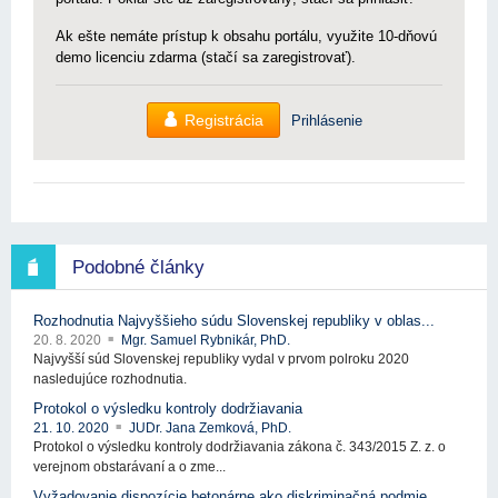
Ak ešte nemáte prístup k obsahu portálu, využite 10-dňovú
demo licenciu zdarma (stačí sa zaregistrovať).
Registrácia
Prihlásenie
Podobné články
Rozhodnutia Najvyššieho súdu Slovenskej republiky v oblas...
20. 8. 2020
Mgr. Samuel Rybnikár, PhD.
Najvyšší súd Slovenskej republiky vydal v prvom polroku 2020
nasledujúce rozhodnutia.
Protokol o výsledku kontroly dodržiavania
21. 10. 2020
JUDr. Jana Zemková, PhD.
Protokol o výsledku kontroly dodržiavania zákona č. 343/2015 Z. z. o
verejnom obstarávaní a o zme...
Vyžadovanie dispozície betonárne ako diskriminačná podmie...