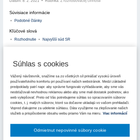
Dátum:
8. 2. 2021
Rubrika:
Z rozhodovacej činnosti
Súvisiace informácie
Podobné články
Kľúčové slová
Rozhodnutie
Najvyšší súd SR
Register kľúčových slov
Súhlas s cookies
Najvyšší súd Slovenskej republiky vydal v termíne od 1.
augusta 2020 do 27. októbra 2020 nasledujúce rozhodnutia.
Vážený návštevník, snažíme sa zo všetkých síl prinášať vysokú úroveň
sp. zn. 3 Asan 31/2019 Košický
používateľského komfortu pri používaní našich webstránok. Medzi základné
predpoklady patrí napr. aby správne fungovalo vyhľadávanie, aby sme vás
samosprávny kraj
neobťažovali nevhodnou reklamou alebo aby sme mali dostatok podnetov, ako
web vylepšovať. Preto od Vás potrebujeme súhlas so spracovaním súborov
cookies, t. j. malých súborov, ktoré sa dočasne ukladajú vo vašom prehliadači.
Žalobca (Košický samosprávny kraj) sa správnou žalobou na
Vopred ďakujeme za udelenie súhlasu. Dáta využijeme na zlepšovanie našich
Krajskom súde v Bratislave domáhal preskúmania zákonnosti
služieb a prispôsobenie obsahu webu priamo Vám na mieru.
Viac informácií
rozhodnutia predsedu Úradu pre verejné obstarávanie (žalovaného)
z 3.6.2016 č. záznamu 76557/2016, č. spisu 10570-P/2016,
ktorým predseda Úradu pre verejné obstarávanie zamietol rozklad
Odmietnut nepovinné súbory cookie
a potvrdil rozhodnutie Úradu pre verejné obstarávanie z 8.2.2016 č.