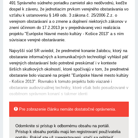
491 Správneho súdneho poriadku zamietol ako nedôvodnú, keďže
dospel k záveru, že jednotiacim prvkom verejného obstarávania vo
vzťahu k ustanoveniu § 149 ods. 3 zákona č. 25/2006 Z.z. o
verejnom obstarávaní a o zmene a doplnení niektorých zákonov v
znení účinnom do 17.2.2013 je v prejednávanej veci realizácia
projektu "Európske hlavné mesto kultúry - Košice 2013" a s ním
súvisiace verejné obstarávanie.
Najvyšší súd SR uviedol, že predmetné konanie žalobcu, ktorý na
obstaranie informačných a komunikačných technológií vyhlásil päť
verejných obstarávaní bolo potrebné preskúmať i v kontexte
širších skutkových okolností, ktoré spočívajú v tom, že predmetné
obstaranie bolo viazané na projekt "Európske hlavné mesto kultúry
- Košice 2013". Rovnako k tomuto projektu bolo viazané i
obstaranie audiovizuálnej techniky, ktoré však bolo posudzované v
osobitnom správnom konaní s takmer identi
Pre zobrazenie článku nemáte dostatočné oprávnenia.
Odomknite si prístup k odbornému obsahu na portáli.
Prístup k obsahu portálu majú len registrovaní používatelia
portálu. Pokiaľ ste už zaregistrovaný, stačí sa prihlásiť.