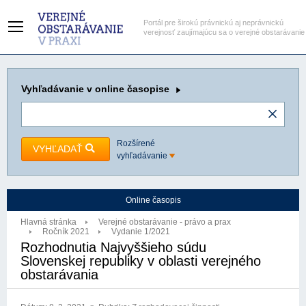
Portál pre širokú právnickú aj neprávnickú
verejnosť zaujímajúcu sa o verejné obstarávanie
Vyhľadávanie
v online časopise
Rozšírené
VYHĽADAŤ
vyhľadávanie
Online časopis
Hlavná stránka
Verejné obstarávanie - právo a prax
Ročník 2021
Vydanie 1/2021
Rozhodnutia Najvyššieho súdu
Slovenskej republiky v oblasti verejného
obstarávania