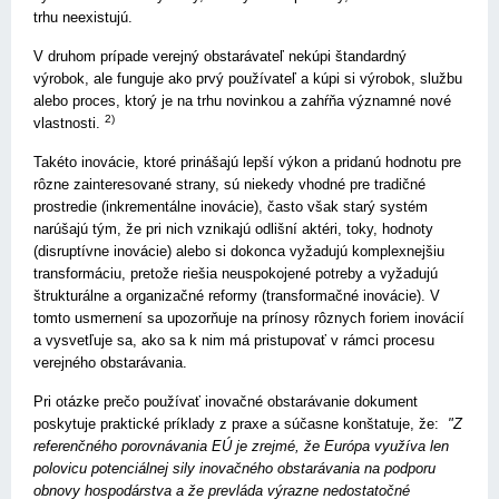
trhu neexistujú.
V druhom prípade verejný obstarávateľ nekúpi štandardný
výrobok, ale funguje ako prvý používateľ a kúpi si výrobok, službu
alebo proces, ktorý je na trhu novinkou a zahŕňa významné nové
2)
vlastnosti.
Takéto inovácie, ktoré prinášajú lepší výkon a pridanú hodnotu pre
rôzne zainteresované strany, sú niekedy vhodné pre tradičné
prostredie (inkrementálne inovácie), často však starý systém
narúšajú tým, že pri nich vznikajú odlišní aktéri, toky, hodnoty
(disruptívne inovácie) alebo si dokonca vyžadujú komplexnejšiu
transformáciu, pretože riešia neuspokojené potreby a vyžadujú
štrukturálne a organizačné reformy (transformačné inovácie). V
tomto usmernení sa upozorňuje na prínosy rôznych foriem inovácií
a vysvetľuje sa, ako sa k nim má pristupovať v rámci procesu
verejného obstarávania.
Pri otázke prečo používať inovačné obstarávanie dokument
poskytuje praktické príklady z praxe a súčasne konštatuje, že:
"Z
referenčného porovnávania EÚ je zrejmé, že Európa využíva len
polovicu potenciálnej sily inovačného obstarávania na podporu
obnovy hospodárstva a že prevláda výrazne nedostatočné