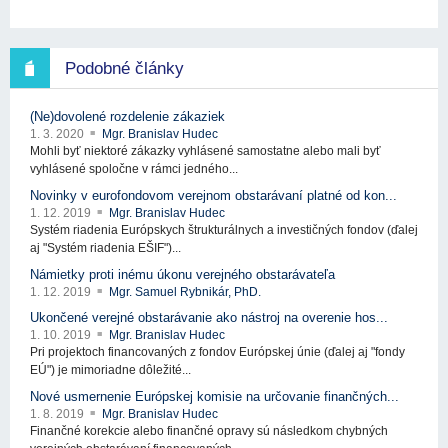
Podobné články
(Ne)dovolené rozdelenie zákaziek
1. 3. 2020
Mgr. Branislav Hudec
Mohli byť niektoré zákazky vyhlásené samostatne alebo mali byť
vyhlásené spoločne v rámci jedného...
Novinky v eurofondovom verejnom obstarávaní platné od kon...
1. 12. 2019
Mgr. Branislav Hudec
Systém riadenia Európskych štrukturálnych a investičných fondov (ďalej
aj "Systém riadenia EŠIF")...
Námietky proti inému úkonu verejného obstarávateľa
1. 12. 2019
Mgr. Samuel Rybnikár, PhD.
Ukončené verejné obstarávanie ako nástroj na overenie hos...
1. 10. 2019
Mgr. Branislav Hudec
Pri projektoch financovaných z fondov Európskej únie (ďalej aj "fondy
EÚ") je mimoriadne dôležité...
Nové usmernenie Európskej komisie na určovanie finančných...
1. 8. 2019
Mgr. Branislav Hudec
Finančné korekcie alebo finančné opravy sú následkom chybných