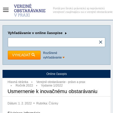
Portál pre širokú právnickú aj neprávnickú
verejnosť zaujímajúcu sa o verejné obstarávanie
Vyhľadávanie
v online časopise
Rozšírené
VYHĽADAŤ
vyhľadávanie
Online časopis
Hlavná stránka
Verejné obstarávanie - právo a prax
Ročník 2022
Vydanie 1/2022
Usmernenie k inovačnému obstarávaniu
Dátum:
1. 2. 2022
Rubrika:
Články
Súvisiace informácie