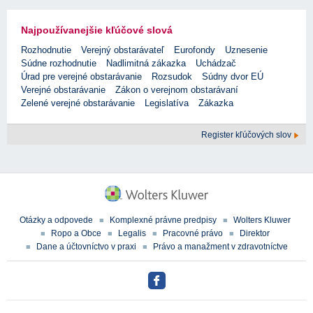
Najpoužívanejšie kľúčové slová
Rozhodnutie
Verejný obstarávateľ
Eurofondy
Uznesenie
Súdne rozhodnutie
Nadlimitná zákazka
Uchádzač
Úrad pre verejné obstarávanie
Rozsudok
Súdny dvor EÚ
Verejné obstarávanie
Zákon o verejnom obstarávaní
Zelené verejné obstarávanie
Legislatíva
Zákazka
Register kľúčových slov
Otázky a odpovede
Komplexné právne predpisy
Wolters Kluwer
Ropo a Obce
Legalis
Pracovné právo
Direktor
Dane a účtovníctvo v praxi
Právo a manažment v zdravotníctve