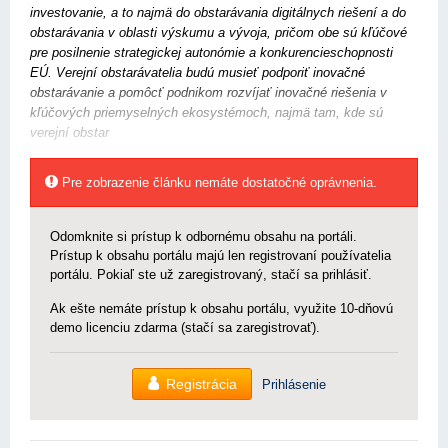
investovanie, a to najmä do obstarávania digitálnych riešení a do
obstarávania v oblasti výskumu a vývoja, pričom obe sú kľúčové
pre posilnenie strategickej autonómie a konkurencieschopnosti
EÚ. Verejní obstarávatelia budú musieť podporiť inovačné
obstarávanie a pomôcť podnikom rozvíjať inovačné riešenia v
kľúčových priemyselných ekosystémoch, najmä tam, kde sú
verejní obstar
Pre zobrazenie článku nemáte dostatočné oprávnenia.
Odomknite si prístup k odbornému obsahu na portáli.
Prístup k obsahu portálu majú len registrovaní používatelia
portálu. Pokiaľ ste už zaregistrovaný, stačí sa prihlásiť.
Ak ešte nemáte prístup k obsahu portálu, využite 10-dňovú
demo licenciu zdarma (stačí sa zaregistrovať).
Registrácia
Prihlásenie