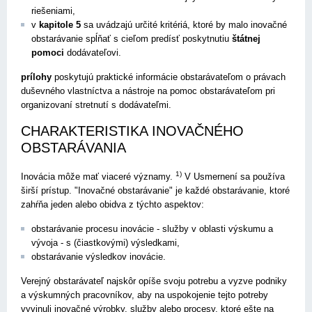
riešeniami,
v
kapitole 5
sa uvádzajú určité kritériá, ktoré by malo inovačné
obstarávanie spĺňať s cieľom predísť poskytnutiu
štátnej
pomoci
dodávateľovi.
prílohy
poskytujú praktické informácie obstarávateľom o právach
duševného vlastníctva a nástroje na pomoc obstarávateľom pri
organizovaní stretnutí s dodávateľmi.
CHARAKTERISTIKA INOVAČNÉHO
OBSTARÁVANIA
1)
Inovácia môže mať viaceré významy.
V Usmernení sa používa
širší prístup. "Inovačné obstarávanie" je každé obstarávanie, ktoré
zahŕňa jeden alebo obidva z týchto aspektov:
obstarávanie procesu inovácie - služby v oblasti výskumu a
vývoja - s (čiastkovými) výsledkami,
obstarávanie výsledkov inovácie.
Verejný obstarávateľ najskôr opíše svoju potrebu a vyzve podniky
a výskumných pracovníkov, aby na uspokojenie tejto potreby
vyvinuli inovačné výrobky, služby alebo procesy, ktoré ešte na