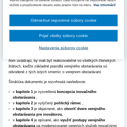
Vopred ďakujeme za udelenie súhlasu. Dáta využijeme na zlepšovanie našich
Medzi hlavné ciele Usmernenia môžeme zaradiť:
služieb a prispôsobenie obsahu webu priamo Vám na mieru.
Viac informácií
poskytnúť argumenty v prospech inovačného verejného
obstarávania,
Odmietnut nepovinné súbory cookie
navrhnúť opatrenia, ktoré poskytujú potrebnú podporu pre
inovačné projekty,
pomôcť prekonávať nejasnosti na základe výkladu právneho
Prijať všetky súbory cookie
rámca EÚ pre verejné obstarávanie uplatňovaného na inovačné
postupy, ako aj príkladov z reálneho života.
Nastavenia súborov cookie
Príklady uvedené v Usmernení dokazujú, že nápady, ktoré sa v
ňom uvádzajú, by mali byť realizovateľné vo všetkých členských
štátoch, keďže základné pravidlá verejného obstarávania sú
odvodené z tých istých smerníc o verejnom obstarávaní.
Štruktúra dokumentu je rozvrhnutá nasledovne:
v
kapitole 1
je vysvetlená
koncepcia inovačného
obstarávania
,
v
kapitole 2
je vytýčený
politický rámec
,
v
kapitole 3
je objasnené, ako
otvoriť dvere verejného
obstarávania pre inovátorov,
v
kapitole 4
je opísané, ako
využiť postupy verejného
obstarávania
na modernizovanie verejných služieb inovačnými