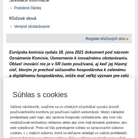
Podobné články
Kľúčové slová
Verejné obstarávanie
Register kľúčových slov
Európska komisia vydala 18. júna 2021 dokument pod názvom
Oznámenie Komisie, Usmernenie k inovačnému obstarávaniu.
Oblasť inovácií nie je v SR často používaná, aj keď jej hlavný
cieľ, ktorým je prechod súčasného hospodárstva k zelenému
a digitálnemu hospodárstvu, môže mať veľký význam pre celú
spoločnosť. V tomto článku si priblížime niektoré časti
predmetného dokumentu na získanie orientácie
Súhlas s cookies
v problematike inovácií vo verejnom obstarávaní.
Na úvod je dôležité podotknúť, že cieľom dokumentu
Usmernenie
Vážený návštevník, snažíme sa zo všetkých síl prinášať vysokú úroveň
k inovačnému obstarávaniu
(ďalej len "Usmernenie") je poskytnúť
používateľského komfortu pri používaní našich webstránok. Medzi základné
praktické usmernenie k inovačnému obstarávaniu. Usmernenie nie
predpoklady patrí napr. aby správne fungovalo vyhľadávanie, aby sme vás
je záväzné vzhľadom na to, že na vydávanie právne záväzného
neobťažovali nevhodnou reklamou alebo aby sme mali dostatok podnetov, ako
web vylepšovať. Preto od Vás potrebujeme súhlas so spracovaním súborov
výkladu práva EÚ je príslušný len Súdny dvor EÚ.
cookies, t. j. malých súborov, ktoré sa dočasne ukladajú vo vašom prehliadači.