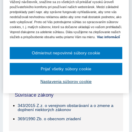
Vážený návštevník, snažíme sa zo všetkých síl prinášať vysokú úroveň
Obsah judikátu sa zobrazuje len prihlásených
používateľského komfortu pri používaní našich webstránok. Medzi základné
užívateľom.
predpoklady patrí napr. aby správne fungovalo vyhľadávanie, aby sme vás
neobťažovali nevhodnou reklamou alebo aby sme mali dostatok podnetov, ako
web vylepšovať. Preto od Vás potrebujeme súhlas so spracovaním súborov
Odomknite si prístup k odbornému obsahu na portáli.
cookies, t. j. malých súborov, ktoré sa dočasne ukladajú vo vašom prehliadači.
Prístup k obsahu portálu majú len registrovaní používatelia
Vopred ďakujeme za udelenie súhlasu. Dáta využijeme na zlepšovanie našich
portálu. Pokiaľ ste už zaregistrovaný, stačí sa prihlásiť.
služieb a prispôsobenie obsahu webu priamo Vám na mieru.
Viac informácií
Ak ešte nemáte prístup k obsahu portálu, využite 10-dňovú
Odmietnut nepovinné súbory cookie
demo licenciu zdarma (stačí sa zaregistrovať).
Prijať všetky súbory cookie
Registrácia
Prihlásenie
Nastavenia súborov cookie
Súvisiace zákony
343/2015 Z.z. o verejnom obstarávaní a o zmene a
doplnení niektorých zákonov
369/1990 Zb. o obecnom zriadení