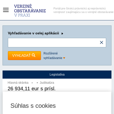
Portál pre širokú právnickú aj neprávnickú
verejnosť zaujímajúcu sa o verejné obstarávanie
Vyhľadávanie
v celej aplikácii
Rozšírené
VYHĽADAŤ
vyhľadávanie
Legislatíva
Hlavná stránka
Judikatúra
26 934,11 eur s prísl.
Autor:
Najvyšší súd SR - senát
Spzn:
3Obdo/32/2015
Prameň:
Súhlas s cookies
ASPI