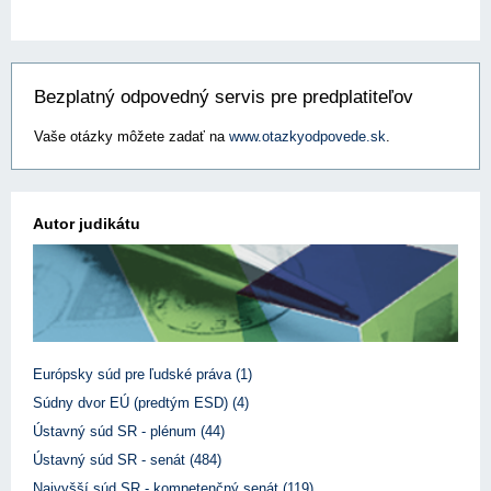
Bezplatný odpovedný servis pre predplatiteľov
Vaše otázky môžete zadať na
www.otazkyodpovede.sk
.
Autor judikátu
Európsky súd pre ľudské práva (1)
Súdny dvor EÚ (predtým ESD) (4)
Ústavný súd SR - plénum (44)
Ústavný súd SR - senát (484)
Najvyšší súd SR - kompetenčný senát (119)