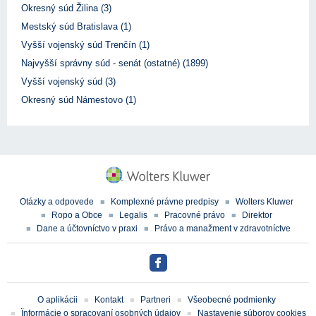
Okresný súd Žilina (3)
Mestský súd Bratislava (1)
Vyšší vojenský súd Trenčín (1)
Najvyšší správny súd - senát (ostatné) (1899)
Vyšší vojenský súd (3)
Okresný súd Námestovo (1)
Otázky a odpovede
Komplexné právne predpisy
Wolters Kluwer
Ropo a Obce
Legalis
Pracovné právo
Direktor
Dane a účtovníctvo v praxi
Právo a manažment v zdravotníctve
O aplikácii
Kontakt
Partneri
Všeobecné podmienky
Ïnformácie o spracovaní osobných údajov
Nastavenie súborov cookies