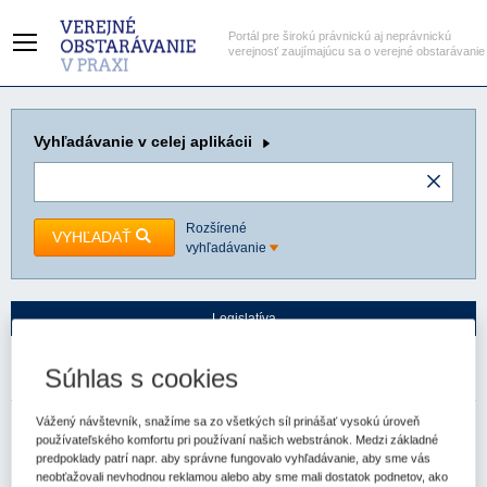
Portál pre širokú právnickú aj neprávnickú
verejnosť zaujímajúcu sa o verejné obstarávanie
Vyhľadávanie
v celej aplikácii
Rozšírené
VYHĽADAŤ
vyhľadávanie
Legislatíva
Hlavná stránka
Judikatúra
Súhlas s cookies
Judikáty
Vážený návštevník, snažíme sa zo všetkých síl prinášať vysokú úroveň
Uznanie dôvodu a výšky dlhu
používateľského komfortu pri používaní našich webstránok. Medzi základné
Okresný súd Ružomberok
Spzn:
6C/482/1997
Prameň:
ASPI
predpoklady patrí napr. aby správne fungovalo vyhľadávanie, aby sme vás
neobťažovali nevhodnou reklamou alebo aby sme mali dostatok podnetov, ako