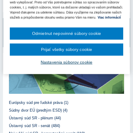
web vylepšovať. Preto od Vás potrebujeme súhlas so spracovaním súborov
cookies, t. j. malých súborov, ktoré sa dočasne ukladajú vo vašom prehliadači.
Vopred ďakujeme za udelenie súhlasu. Dáta využijeme na zlepšovanie našich
služieb a prispôsobenie obsahu webu priamo Vám na mieru.
Viac informácií
Bezplatný odpovedný servis pre predplatiteľov
Odmietnut nepovinné súbory cookie
Vaše otázky môžete zadať na
www.otazkyodpovede.sk
.
Prijať všetky súbory cookie
Autor judikátu
Nastavenia súborov cookie
Európsky súd pre ľudské práva (1)
Súdny dvor EÚ (predtým ESD) (4)
Ústavný súd SR - plénum (44)
Ústavný súd SR - senát (484)