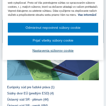
web vylepšovať. Preto od Vás potrebujeme súhlas so spracovaním súborov
cookies, t. j. malých súborov, ktoré sa dočasne ukladajú vo vašom prehliadači.
Vopred ďakujeme za udelenie súhlasu. Dáta využijeme na zlepšovanie našich
služieb a prispôsobenie obsahu webu priamo Vám na mieru.
Viac informácií
Bezplatný odpovedný servis pre predplatiteľov
Odmietnut nepovinné súbory cookie
Vaše otázky môžete zadať na
www.otazkyodpovede.sk
.
Prijať všetky súbory cookie
Nastavenia súborov cookie
Autor judikátu
Európsky súd pre ľudské práva (1)
Súdny dvor EÚ (predtým ESD) (4)
Ústavný súd SR - plénum (44)
Ústavný súd SR - senát (484)