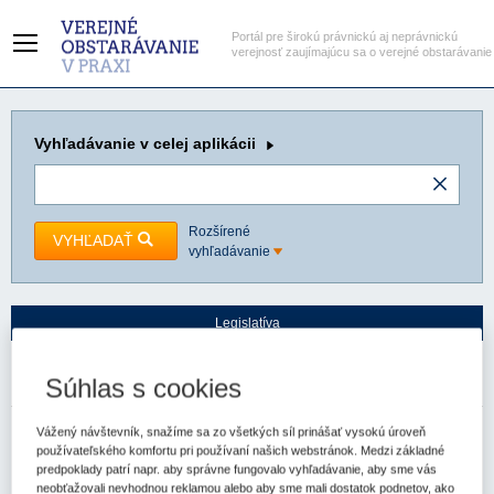
Portál pre širokú právnickú aj neprávnickú
verejnosť zaujímajúcu sa o verejné obstarávanie
Vyhľadávanie
v celej aplikácii
Rozšírené
VYHĽADAŤ
vyhľadávanie
Legislatíva
Hlavná stránka
Judikatúra
Judikáty
Súhlas s cookies
Vážený návštevník, snažíme sa zo všetkých síl prinášať vysokú úroveň
Právomoc ÚVO v konaní o namietkach (revízny
používateľského komfortu pri používaní našich webstránok. Medzi základné
postup)
predpoklady patrí napr. aby správne fungovalo vyhľadávanie, aby sme vás
neobťažovali nevhodnou reklamou alebo aby sme mali dostatok podnetov, ako
Okresný súd Námestovo
Spzn:
7C/111/2011
Prameň:
ASPI