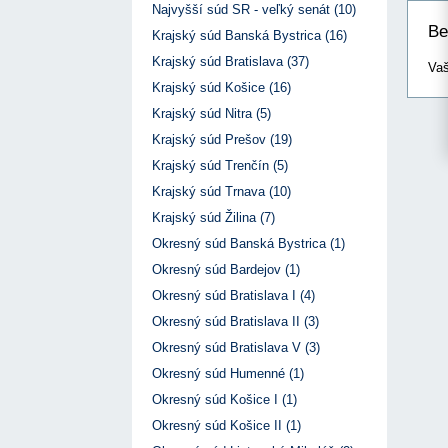
17. 7. 2026
Úrad pre verejné obstarávanie
Výzva č. 3/2026: Podpo
Najvyšší súd SR - veľký senát (10)
prezentáciu kultúr...
Týždenný súhrn výstupov ÚVO za 27. týždeň
Be
22. 1. 2026
Krajský súd Banská Bystrica (16)
17. 7. 2026
Úrad pre verejné obstarávanie
Otvorenie výzvy na pred
Zelené obstarávanie naráža na bariéry aj obavy
Krajský súd Bratislava (37)
pre spracovanie ...
Vaš
8. 7. 2026
Úrad pre verejné obstarávanie
22. 1. 2026
Krajský súd Košice (16)
Predseda ÚVO prehodnotil rozhodnutia týkajúce s
Výzva na poskytnutie s
konfliktu záujmov
Krajský súd Nitra (5)
potenciálnych c...
8. 7. 2026
Úrad pre verejné obstarávanie
14. 11. 2025
Krajský súd Prešov (19)
Tretia výzva v Interre
Krajský súd Trenčín (5)
regiónu oficiálne vyhlá..
2. 10. 2025
Krajský súd Trnava (10)
Krajský súd Žilina (7)
Okresný súd Banská Bystrica (1)
Okresný súd Bardejov (1)
Okresný súd Bratislava I (4)
Okresný súd Bratislava II (3)
Okresný súd Bratislava V (3)
Okresný súd Humenné (1)
Okresný súd Košice I (1)
Okresný súd Košice II (1)