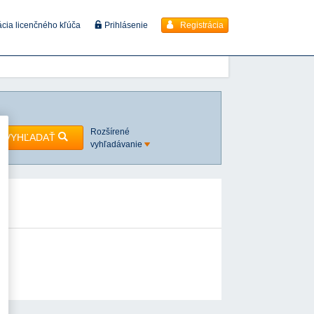
Registrácia
ácia licenčného kľúča
Prihlásenie
Rozšírené
VYHĽADAŤ
vyhľadávanie