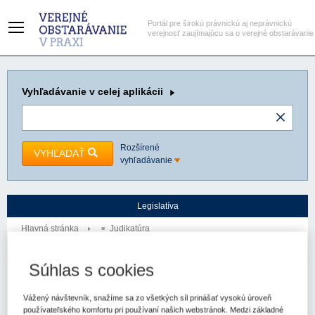
Portál pre širokú právnickú aj neprávnickú
verejnosť zaujímajúcu sa o verejné obstarávanie
Vyhľadávanie
v celej aplikácii
Rozšírené
VYHĽADAŤ
vyhľadávanie
Legislatíva
Hlavná stránka
Judikatúra
Judikáty
Súhlas s cookies
Neplatnosť zmluvy o postúpení pohľadávky
Okresný súd Bratislava I
Spzn:
6C/114/2012
Prameň:
ASPI
Vážený návštevník, snažíme sa zo všetkých síl prinášať vysokú úroveň
používateľského komfortu pri používaní našich webstránok. Medzi základné