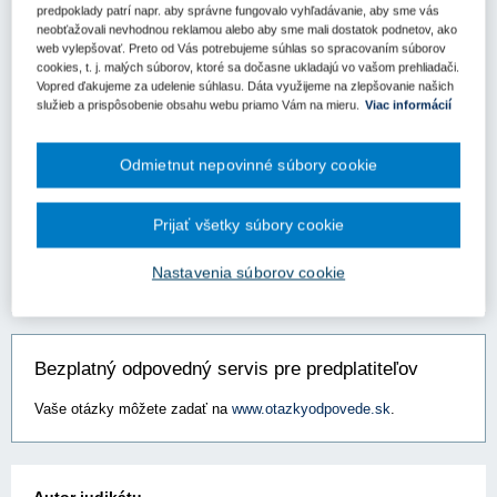
predpoklady patrí napr. aby správne fungovalo vyhľadávanie, aby sme vás
neobťažovali nevhodnou reklamou alebo aby sme mali dostatok podnetov, ako
Manželstvo. Prevzatie ručiteľského záväzku
web vylepšovať. Preto od Vás potrebujeme súhlas so spracovaním súborov
Okresný súd Bratislava I
Spzn:
21C/45/2009
Prameň:
ASPI
cookies, t. j. malých súborov, ktoré sa dočasne ukladajú vo vašom prehliadači.
Vopred ďakujeme za udelenie súhlasu. Dáta využijeme na zlepšovanie našich
služieb a prispôsobenie obsahu webu priamo Vám na mieru.
Viac informácií
Teplovodné potrubie ako súčasť stavby
Okresný súd Bratislava I
Spzn:
29Cb/253/2003
Prameň:
ASPI
Odmietnut nepovinné súbory cookie
Zákonné dôvody vydedenia
Prijať všetky súbory cookie
Okresný súd Bratislava I
Spzn:
21C/161/2005
Prameň:
ASPI
Nastavenia súborov cookie
Bezplatný odpovedný servis pre predplatiteľov
Vaše otázky môžete zadať na
www.otazkyodpovede.sk
.