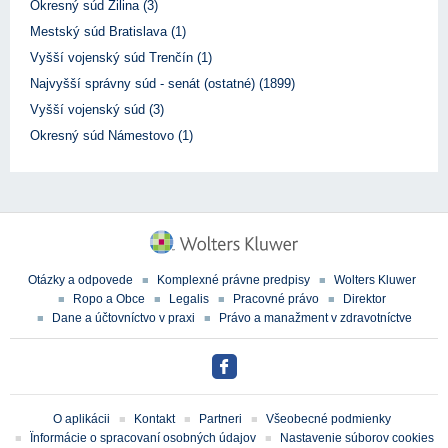
Okresný súd Žilina (3)
Mestský súd Bratislava (1)
Vyšší vojenský súd Trenčín (1)
Najvyšší správny súd - senát (ostatné) (1899)
Vyšší vojenský súd (3)
Okresný súd Námestovo (1)
Otázky a odpovede
Komplexné právne predpisy
Wolters Kluwer
Ropo a Obce
Legalis
Pracovné právo
Direktor
Dane a účtovníctvo v praxi
Právo a manažment v zdravotníctve
O aplikácii
Kontakt
Partneri
Všeobecné podmienky
Ïnformácie o spracovaní osobných údajov
Nastavenie súborov cookies