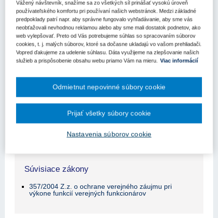
Vážený návštevník, snažíme sa zo všetkých síl prinášať vysokú úroveň
používateľského komfortu pri používaní našich webstránok. Medzi základné
Obsah judikátu sa zobrazuje len prihlásených
predpoklady patrí napr. aby správne fungovalo vyhľadávanie, aby sme vás
neobťažovali nevhodnou reklamou alebo aby sme mali dostatok podnetov, ako
užívateľom.
web vylepšovať. Preto od Vás potrebujeme súhlas so spracovaním súborov
cookies, t. j. malých súborov, ktoré sa dočasne ukladajú vo vašom prehliadači.
Vopred ďakujeme za udelenie súhlasu. Dáta využijeme na zlepšovanie našich
Odomknite si prístup k odbornému obsahu na portáli.
služieb a prispôsobenie obsahu webu priamo Vám na mieru.
Viac informácií
Prístup k obsahu portálu majú len registrovaní používatelia
portálu. Pokiaľ ste už zaregistrovaný, stačí sa prihlásiť.
Odmietnut nepovinné súbory cookie
Ak ešte nemáte prístup k obsahu portálu, využite 10-dňovú
demo licenciu zdarma (stačí sa zaregistrovať).
Prijať všetky súbory cookie
Registrácia
Prihlásenie
Nastavenia súborov cookie
Súvisiace zákony
357/2004 Z.z. o ochrane verejného záujmu pri
výkone funkcií verejných funkcionárov