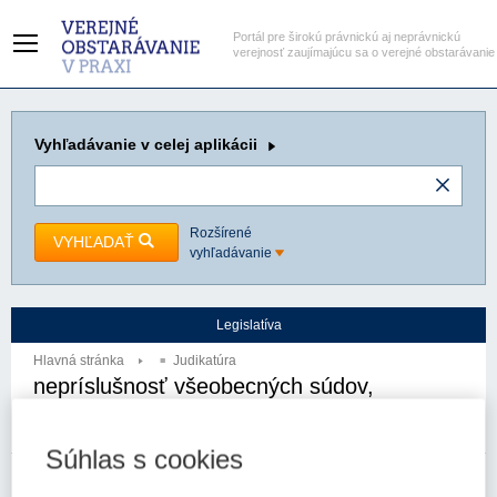
Portál pre širokú právnickú aj neprávnickú
verejnosť zaujímajúcu sa o verejné obstarávanie
Vyhľadávanie
v celej aplikácii
Rozšírené
VYHĽADAŤ
vyhľadávanie
Legislatíva
Hlavná stránka
Judikatúra
nepríslušnosť všeobecných súdov,
príslušnosť ústavného súdu, zastavenie
konania
Súhlas s cookies
Autor:
Najvyšší súd SR - senát
Spzn:
8Sžo/10/2012
Prameň:
ASPI