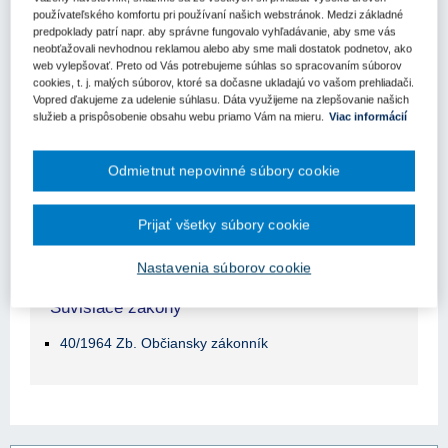
Obsah judikátu sa zobrazuje len prihlásených
používateľského komfortu pri používaní našich webstránok. Medzi základné
užívateľom.
predpoklady patrí napr. aby správne fungovalo vyhľadávanie, aby sme vás
neobťažovali nevhodnou reklamou alebo aby sme mali dostatok podnetov, ako
web vylepšovať. Preto od Vás potrebujeme súhlas so spracovaním súborov
Odomknite si prístup k odbornému obsahu na portáli.
cookies, t. j. malých súborov, ktoré sa dočasne ukladajú vo vašom prehliadači.
Prístup k obsahu portálu majú len registrovaní používatelia
Vopred ďakujeme za udelenie súhlasu. Dáta využijeme na zlepšovanie našich
portálu. Pokiaľ ste už zaregistrovaný, stačí sa prihlásiť.
služieb a prispôsobenie obsahu webu priamo Vám na mieru.
Viac informácií
Ak ešte nemáte prístup k obsahu portálu, využite 10-dňovú
demo licenciu zdarma (stačí sa zaregistrovať).
Odmietnut nepovinné súbory cookie
Registrácia
Prihlásenie
Prijať všetky súbory cookie
Nastavenia súborov cookie
Súvisiace zákony
40/1964 Zb. Občiansky zákonník