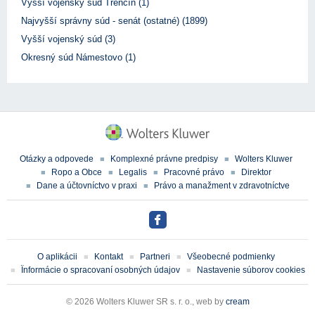
Vyšší vojenský súd Trenčín (1)
Najvyšší správny súd - senát (ostatné) (1899)
Vyšší vojenský súd (3)
Okresný súd Námestovo (1)
Otázky a odpovede
Komplexné právne predpisy
Wolters Kluwer
Ropo a Obce
Legalis
Pracovné právo
Direktor
Dane a účtovníctvo v praxi
Právo a manažment v zdravotníctve
O aplikácii
Kontakt
Partneri
Všeobecné podmienky
Ïnformácie o spracovaní osobných údajov
Nastavenie súborov cookies
© 2026 Wolters Kluwer SR s. r. o., web by
cream