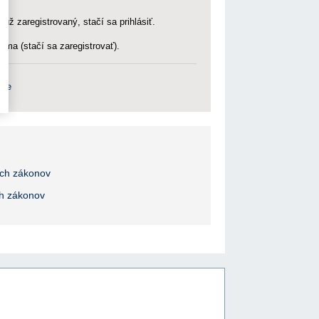
 už zaregistrovaný, stačí sa prihlásiť.
rma (stačí sa zaregistrovať).
nie
ých zákonov
ch zákonov