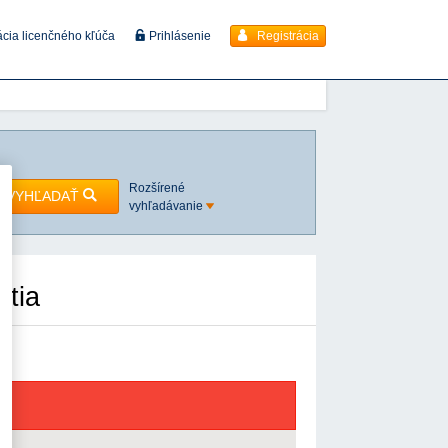
Registrácia
ácia licenčného kľúča
Prihlásenie
Rozšírené
VYHĽADAŤ
vyhľadávanie
utia