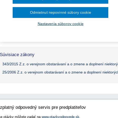
ra pre vybavenie knižníc a
Odomknite si prístup k odbornému obsahu na portáli.
December 2024
Prístup k obsahu portálu majú len registrovaní používatelia portálu. Pokiaľ ste
November 2024
Odmietnut nepovinné súbory cookie
kladanie žiadostí o dotácie
Október 2024
Ak ešte nemáte prístup k obsahu portálu, využite 10-dňovú demo licenciu zda
September 2024
August 2024
Nastavenia súborov cookie
a
lužieb pre zhotovenie analýzy
Júl 2024
Jún 2024
Registrácia
Prihláse
Máj 2024
Apríl 2024
g Programe dunajského
.
Marec 2024
Február 2024
Január 2024
Súvisiace zákony
2023
343/2015 Z.z. o verejnom obstarávaní a o zmene a doplnení niektor
December 2023
November 2023
25/2006 Z.z. o verejnom obstarávaní a o zmene a doplnení niektorý
Október 2023
September 2023
zplatný odpovedný servis pre predplatiteľov
e otázky môžete zadať na
www.otazkyodpovede.sk
.