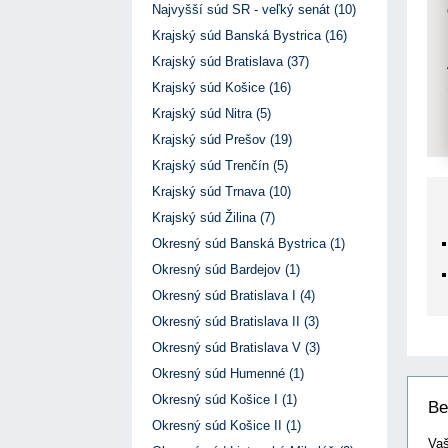
17. 7. 2026
Úrad pre verejné obstarávanie
Výzva č. 3/2026: Podpo
Najvyšší súd SR - veľký senát (10)
prezentáciu kultúr...
Týždenný súhrn výstupov ÚVO za 27. týždeň
22. 1. 2026
Krajský súd Banská Bystrica (16)
17. 7. 2026
Úrad pre verejné obstarávanie
Otvorenie výzvy na pred
Zelené obstarávanie naráža na bariéry aj obavy
Krajský súd Bratislava (37)
pre spracovanie ...
8. 7. 2026
Úrad pre verejné obstarávanie
22. 1. 2026
Krajský súd Košice (16)
Predseda ÚVO prehodnotil rozhodnutia týkajúce s
Výzva na poskytnutie s
konfliktu záujmov
Krajský súd Nitra (5)
potenciálnych c...
8. 7. 2026
Úrad pre verejné obstarávanie
14. 11. 2025
Krajský súd Prešov (19)
Tretia výzva v Interre
Krajský súd Trenčín (5)
regiónu oficiálne vyhlá..
2. 10. 2025
Krajský súd Trnava (10)
Krajský súd Žilina (7)
Okresný súd Banská Bystrica (1)
Okresný súd Bardejov (1)
Okresný súd Bratislava I (4)
Okresný súd Bratislava II (3)
Okresný súd Bratislava V (3)
Okresný súd Humenné (1)
Okresný súd Košice I (1)
Be
Okresný súd Košice II (1)
Vaš