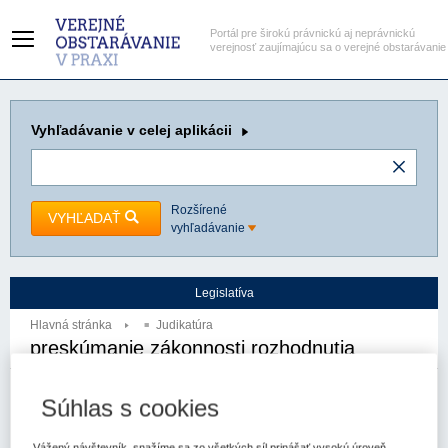
Portál pre širokú právnickú aj neprávnickú
verejnosť zaujímajúcu sa o verejné obstarávanie
Vyhľadávanie
v celej aplikácii
Rozšírené
VYHĽADAŤ
vyhľadávanie
Legislatíva
Hlavná stránka
Judikatúra
preskúmanie zákonnosti rozhodnutia
Autor:
Najvyšší súd SR - senát
Spzn:
6Sžo/36/2013
Prameň:
ASPI
Súhlas s cookies
Vážený návštevník, snažíme sa zo všetkých síl prinášať vysokú úroveň