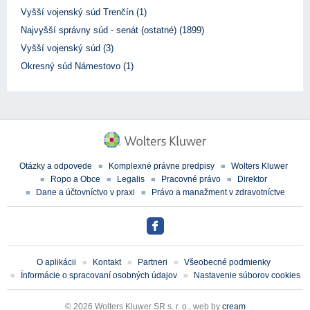
Vyšší vojenský súd Trenčín (1)
Najvyšší správny súd - senát (ostatné) (1899)
Vyšší vojenský súd (3)
Okresný súd Námestovo (1)
Otázky a odpovede
Komplexné právne predpisy
Wolters Kluwer
Ropo a Obce
Legalis
Pracovné právo
Direktor
Dane a účtovníctvo v praxi
Právo a manažment v zdravotníctve
O aplikácii
Kontakt
Partneri
Všeobecné podmienky
Ïnformácie o spracovaní osobných údajov
Nastavenie súborov cookies
© 2026 Wolters Kluwer SR s. r. o., web by
cream