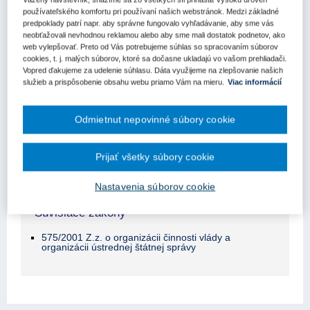
Obsah judikátu sa zobrazuje len prihlásených
používateľského komfortu pri používaní našich webstránok. Medzi základné
užívateľom.
predpoklady patrí napr. aby správne fungovalo vyhľadávanie, aby sme vás
neobťažovali nevhodnou reklamou alebo aby sme mali dostatok podnetov, ako
web vylepšovať. Preto od Vás potrebujeme súhlas so spracovaním súborov
Odomknite si prístup k odbornému obsahu na portáli.
cookies, t. j. malých súborov, ktoré sa dočasne ukladajú vo vašom prehliadači.
Prístup k obsahu portálu majú len registrovaní používatelia
Vopred ďakujeme za udelenie súhlasu. Dáta využijeme na zlepšovanie našich
portálu. Pokiaľ ste už zaregistrovaný, stačí sa prihlásiť.
služieb a prispôsobenie obsahu webu priamo Vám na mieru.
Viac informácií
Ak ešte nemáte prístup k obsahu portálu, využite 10-dňovú
demo licenciu zdarma (stačí sa zaregistrovať).
Odmietnut nepovinné súbory cookie
Registrácia
Prihlásenie
Prijať všetky súbory cookie
Nastavenia súborov cookie
Súvisiace zákony
575/2001 Z.z. o organizácii činnosti vlády a
organizácii ústrednej štátnej správy