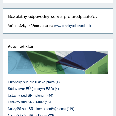
Bezplatný odpovedný servis pre predplatiteľov
Vaše otázky môžete zadať na
www.otazkyodpovede.sk
.
Autor judikátu
Európsky súd pre ľudské práva (1)
Súdny dvor EÚ (predtým ESD) (4)
Ústavný súd SR - plénum (44)
Ústavný súd SR - senát (484)
Najvyšší súd SR - kompetenčný senát (119)
Najvyšší súd SR - plénum (23)