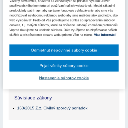
Vážený návštevník, snažíme sa zo všetkých síl prinášať vysokú úroveň
používateľského komfortu pri používaní našich webstránok. Medzi základné
Obsah judikátu sa zobrazuje len prihlásených
predpoklady patrí napr. aby správne fungovalo vyhľadávanie, aby sme vás
užívateľom.
neobťažovali nevhodnou reklamou alebo aby sme mali dostatok podnetov, ako
web vylepšovať. Preto od Vás potrebujeme súhlas so spracovaním súborov
cookies, t. j. malých súborov, ktoré sa dočasne ukladajú vo vašom prehliadači.
Vopred ďakujeme za udelenie súhlasu. Dáta využijeme na zlepšovanie našich
Odomknite si prístup k odbornému obsahu na portáli.
služieb a prispôsobenie obsahu webu priamo Vám na mieru.
Viac informácií
Prístup k obsahu portálu majú len registrovaní používatelia
portálu. Pokiaľ ste už zaregistrovaný, stačí sa prihlásiť.
Odmietnut nepovinné súbory cookie
Ak ešte nemáte prístup k obsahu portálu, využite 10-dňovú
demo licenciu zdarma (stačí sa zaregistrovať).
Prijať všetky súbory cookie
Registrácia
Prihlásenie
Nastavenia súborov cookie
Súvisiace zákony
160/2015 Z.z. Civilný sporový poriadok