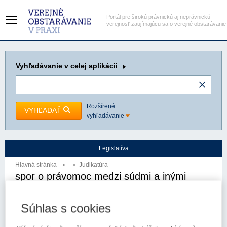
Portál pre širokú právnickú aj neprávnickú
verejnosť zaujímajúcu sa o verejné obstarávanie
Vyhľadávanie
v celej aplikácii
Rozšírené
VYHĽADAŤ
vyhľadávanie
Legislatíva
Hlavná stránka
Judikatúra
spor o právomoc medzi súdmi a inými
orgánmi
Súhlas s cookies
Autor:
Najvyšší súd SR - kompetenčný senát
Spzn:
1KO/24/2019
Prameň:
ASPI