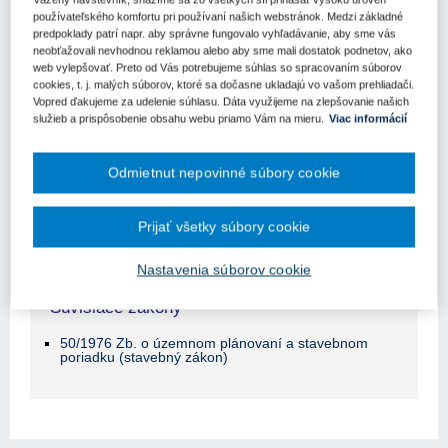
Obsah judikátu sa zobrazuje len prihlásených
používateľského komfortu pri používaní našich webstránok. Medzi základné
užívateľom.
predpoklady patrí napr. aby správne fungovalo vyhľadávanie, aby sme vás
neobťažovali nevhodnou reklamou alebo aby sme mali dostatok podnetov, ako
web vylepšovať. Preto od Vás potrebujeme súhlas so spracovaním súborov
Odomknite si prístup k odbornému obsahu na portáli.
cookies, t. j. malých súborov, ktoré sa dočasne ukladajú vo vašom prehliadači.
Prístup k obsahu portálu majú len registrovaní používatelia
Vopred ďakujeme za udelenie súhlasu. Dáta využijeme na zlepšovanie našich
portálu. Pokiaľ ste už zaregistrovaný, stačí sa prihlásiť.
služieb a prispôsobenie obsahu webu priamo Vám na mieru.
Viac informácií
Ak ešte nemáte prístup k obsahu portálu, využite 10-dňovú
demo licenciu zdarma (stačí sa zaregistrovať).
Odmietnut nepovinné súbory cookie
Registrácia
Prihlásenie
Prijať všetky súbory cookie
Nastavenia súborov cookie
Súvisiace zákony
50/1976 Zb. o územnom plánovaní a stavebnom
poriadku (stavebný zákon)