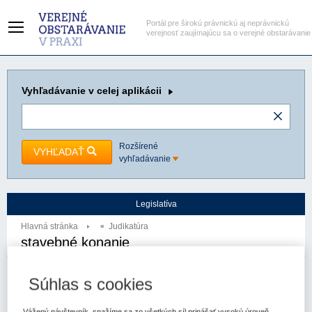
Portál pre širokú právnickú aj neprávnickú
verejnosť zaujímajúcu sa o verejné obstarávanie
Vyhľadávanie
v celej aplikácii
Rozšírené
VYHĽADAŤ
vyhľadávanie
Legislatíva
Hlavná stránka
Judikatúra
stavebné konanie
Autor:
Najvyšší súd SR - senát
Spzn:
6Sžo/18/2015
Prameň:
ASPI
Súhlas s cookies
Vážený návštevník, snažíme sa zo všetkých síl prinášať vysokú úroveň