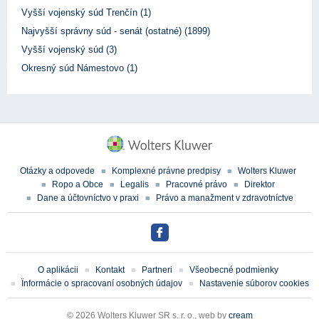
Vyšší vojenský súd Trenčín (1)
Najvyšší správny súd - senát (ostatné) (1899)
Vyšší vojenský súd (3)
Okresný súd Námestovo (1)
Otázky a odpovede
Komplexné právne predpisy
Wolters Kluwer
Ropo a Obce
Legalis
Pracovné právo
Direktor
Dane a účtovníctvo v praxi
Právo a manažment v zdravotníctve
O aplikácii
Kontakt
Partneri
Všeobecné podmienky
Ïnformácie o spracovaní osobných údajov
Nastavenie súborov cookies
© 2026 Wolters Kluwer SR s. r. o., web by
cream