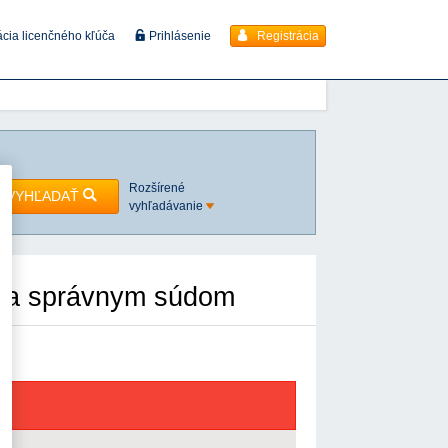
Registrácia
ácia licenčného kľúča
Prihlásenie
Rozšírené
VYHĽADAŤ
vyhľadávanie
ým a správnym súdom