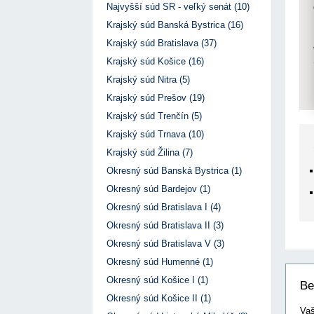
17. 7. 2026
Úrad pre verejné obstarávanie
Výzva č. 3/2026: Podpo
Najvyšší súd SR - veľký senát (10)
prezentáciu kultúr...
ÚVO automatizuje zápis do Zoznamu
22. 1. 2026
Krajský súd Banská Bystrica (16)
hospodárskych subjektov
17. 7. 2026
Úrad pre verejné obstarávanie
Otvorenie výzvy na pred
Krajský súd Bratislava (37)
pre spracovanie ...
Týždenný súhrn výstupov ÚVO za 27. týždeň
22. 1. 2026
17. 7. 2026
Úrad pre verejné obstarávanie
Krajský súd Košice (16)
Výzva na poskytnutie s
Zelené obstarávanie naráža na bariéry aj obavy
Krajský súd Nitra (5)
potenciálnych c...
8. 7. 2026
Úrad pre verejné obstarávanie
14. 11. 2025
Krajský súd Prešov (19)
Tretia výzva v Interre
Krajský súd Trenčín (5)
regiónu oficiálne vyhlá..
2. 10. 2025
Krajský súd Trnava (10)
Krajský súd Žilina (7)
Okresný súd Banská Bystrica (1)
Okresný súd Bardejov (1)
Okresný súd Bratislava I (4)
Okresný súd Bratislava II (3)
Okresný súd Bratislava V (3)
Okresný súd Humenné (1)
Okresný súd Košice I (1)
Be
Okresný súd Košice II (1)
Vaš