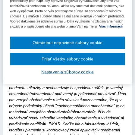
predpoklady patrí napr. aby správne fungovalo vyhľadávanie, aby sme vás
podporuje udržateľné využívanie prírodných zdrojov, dosahovanie
neobťažovali nevhodnou reklamou alebo aby sme mali dostatok podnetov, ako
zmien v správaní, ktoré smeruje k udržateľnej výrobe a spotrebe."
web vylepšovať. Preto od Vás potrebujeme súhlas so spracovaním súborov
Skutočnosť, že pôvodne vyhlásené verejné obstarávanie nebolo
cookies, t. j. malých súborov, ktoré sa dočasne ukladajú vo vašom prehliadači.
Vopred ďakujeme za udelenie súhlasu. Dáta využijeme na zlepšovanie našich
vyhlásené ako zelené verejné obstarávanie a do nového verejného
služieb a prispôsobenie obsahu webu priamo Vám na mieru.
Viac informácií
obstarávania sa už kontrolovaný rozhodol vniesť prvky zeleného
verejného obstarávania aj za podmienky predloženia certifikátu
EMAS, resp. iného alternatívneho dokladu preukazujúceho
Odmietnut nepovinné súbory cookie
kontrolovaným stanovenú podmienku účasti, nemožno brať za
diskriminačnú alebo v rozpore s princípmi verejného obstarávania.
Úrad pre verejné obstarávanie opätovne poukazuje, že je na
Prijať všetky súbory cookie
verejnom obstarávateľovi/obstarávateľovi, či si stanoví nejakú
podmienku účasti a či bude vyžadovať určitú minimálnu
Nastavenia súborov cookie
požadovanú úroveň. Ak je kontrolovaným stanovená podmienka
účasti primeraná charakteru, náročnosti, významu a účelu
predmetu zákazky a neobmedzuje hospodársku súťaž, je verejný
obstarávateľ/obstarávateľ oprávnený ju požadovať preukázať. Úrad
pre verejné obstarávanie v tejto súvislosti poznamenáva, že aj v
prípade podmienky účasti "environmentálneho manažérstva" je na
rozhodnutí verejného obstarávateľa/obstarávateľa, či bude
vyžadovať prvky zeleného verejného obstarávania a vyžadovať aj
predloženie certifikátu EMAS. Keďže ide o fakultatívny inštitút,
ktorého uplatnenie si kontrolovaný zvolil aplikovať v predmetnej