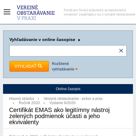
Portál pre širokú právnickú aj neprávnickú
verejnosť zaujímajúcu sa o verejné obstarávanie
Vyhľadávanie
v online časopise
Rozšírené
VYHĽADAŤ
vyhľadávanie
Online časopis
Hlavná stránka
Verejné obstarávanie - právo a prax
Ročník 2020
Vydanie 6/2020
Certifikát EMAS ako legitímny nástroj
zelených podmienok účasti a jeho
ekvivalenty