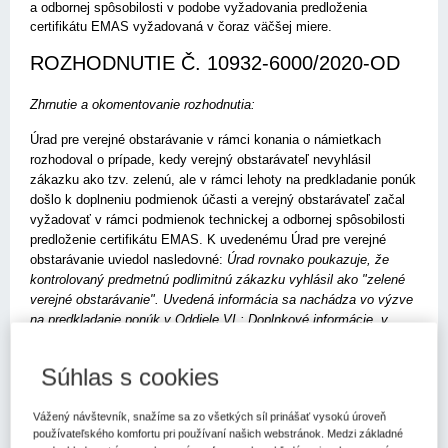
a odbornej spôsobilosti v podobe vyžadovania predloženia
certifikátu EMAS vyžadovaná v čoraz väčšej miere.
ROZHODNUTIE Č. 10932-6000/2020-OD
Zhrnutie a okomentovanie rozhodnutia:
Úrad pre verejné obstarávanie v rámci konania o námietkach
rozhodoval o prípade, kedy verejný obstarávateľ nevyhlásil
zákazku ako tzv. zelenú, ale v rámci lehoty na predkladanie ponúk
došlo k doplneniu podmienok účasti a verejný obstarávateľ začal
vyžadovať v rámci podmienok technickej a odbornej spôsobilosti
predloženie certifikátu EMAS. K uvedenému Úrad pre verejné
obstarávanie uviedol nasledovné:
Úrad rovnako poukazuje, že
kontrolovaný predmetnú podlimitnú zákazku vyhlásil ako "zelené
verejné obstarávanie". Uvedená informácia sa nachádza vo výzve
na predkladanie ponúk v Oddiele VI.: Doplnkové informácie, v
podbode VI.3, kde sa okrem iného uvádza aj, cit.: "Verejný
obstarávateľ používa v zadávaní zákazky podmienky zeleného
Súhlas s cookies
verejného obstarávania (Green Public Procurement - GPP). Zelené
verejné obstarávanie predstavuje spôsob, ktorým orgány verejnej
Vážený návštevník, snažíme sa zo všetkých síl prinášať vysokú úroveň
správy integrujú environmentálne požiadavky do procesu
používateľského komfortu pri používaní našich webstránok. Medzi základné
obstarávania. Uplatňovanie zeleného verejného obstarávania