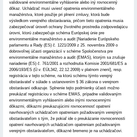
validované environmentálne vyhlásenie alebo iný rovnocenný
dôkaz. Uchádzač musí uviesť opatrenia environmentálneho
manažérstva, ktoré použije pri plnení zmluvy, ktorá bude
výsledkom verejného obstarávania, pričom tieto opatrenia musia
zabezpečovať úroveň ochrany životného prostredia zodpovedajúcu
úrovni, ktorú zabezpečuje schéma Európskej únie pre
environmentálne manažérstvo a audit [Nariadenie Európskeho
parlamentu a Rady (ES) č. 1221/2009 z 25. novembra 2009 o
dobrovoľnej účasti organizácií v schéme Spoločenstva pre
environmentálne manažérstvo a audit (EMAS), ktorým sa zrušuje
nariadenie (ES) č. 761/2001 a rozhodnutia Komisie 2001/681/ES a
2006/193/ES (Ú.v. EÚL342, 22.12.2009) v platnom znení], resp.
registrácia v tejto schéme, na ktorú schému týmto verejný
obstarávateľ v súlade s ustanovením § 36 zákona o verejnom
obstarávaní odkazuje. Splnenie tejto podmienky účasti možno
preukázať registráciou v schéme EMAS, prípadne validovaným
environmentálnym vyhlásením alebo inými rovnocennými
dôkazmi, dôkazmi preukazujúcimi rovnocennosť opatrení
navrhovaných uchádzačom opatreniam požadovaným verejným
obstarávateľom s tým, že pokiaľ ide o preukázanie rovnocennosti
opatrení navrhovaných uchádzačom opatreniam požadovaným
verejným obstarávateľom, dôkazné bremeno je na uchádzačovi.