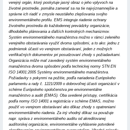
verejný orgán, ktorý poskytuje jasný obraz o jeho vplyvoch na
životné prostredie, pomáha zamerať sa na tie najvýznamnejšie a
správne ich riadiť v zmysle neustáleho zlepšovania svojho
environmentálneho profilu. EMS integruje riadenie ochrany
životného prostredia do každodennej prevádzky organizácie,
dlhodobého plánovania a ďalších kontrolných mechanizmov.
Systém environmentálneho manažérstva možno v rámci zeleného
verejného obstarávania využiť dvoma spôsobmi, a to ako: jednu z
podmienok účasti vo verejnom obstarávaní, jeden z možných
verifikačných dokumentov pri posudzovaní zhody s požiadavkami.
Organizácia môže mať zavedený systém environmentálneho
manažérstva dvoma spôsobmi podľa technickej normy STN EN
ISO 14001:2005 Systémy environmentálneho manažérstva.
Požiadavky s pokynmi na požitie, podľa nariadenia Európskeho
parlamentu a rady č. 1221/2009 o dobrovoľnej účasti organizácií v
schéme Európskeho spoločenstva pre environmentálne
manažérstvo a audit (EMAS). Oba uvedené prístupy, certifikácia
podľa normy ISO 14001 a registrácia v schéme EMAS, možno
použiť vo verejnom obstarávaní ako dôkaz zhody s opatreniami
environmentálneho riadenia. Za iný vhodný dôkaz sa považuje
napr. správa z environmentálneho auditu od akreditovanej
audítorskej organizácie, environmentálne vyhlásenie potvrdené