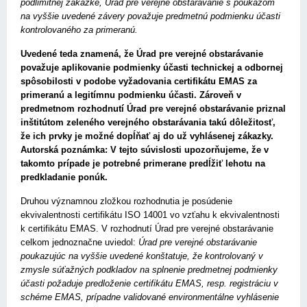
podlimitnej zákazke, Úrad pre verejné obstarávanie s poukazom
na vyššie uvedené závery považuje predmetnú podmienku účasti
kontrolovaného za primeranú.
Uvedené teda znamená, že Úrad pre verejné obstarávanie
považuje aplikovanie podmienky účasti technickej a odbornej
spôsobilosti v podobe vyžadovania certifikátu EMAS za
primeranú a legitímnu podmienku účasti. Zároveň v
predmetnom rozhodnutí Úrad pre verejné obstarávanie priznal
inštitútom zeleného verejného obstarávania takú dôležitosť,
že ich prvky je možné dopĺňať aj do už vyhlásenej zákazky.
Autorská poznámka: V tejto súvislosti upozorňujeme, že v
takomto prípade je potrebné primerane predĺžiť lehotu na
predkladanie ponúk.
Druhou významnou zložkou rozhodnutia je posúdenie
ekvivalentnosti certifikátu ISO 14001 vo vzťahu k ekvivalentnosti
k certifikátu EMAS. V rozhodnutí Úrad pre verejné obstarávanie
celkom jednoznačne uviedol:
Úrad pre verejné obstarávanie
poukazujúc na vyššie uvedené konštatuje, že kontrolovaný v
zmysle súťažných podkladov na splnenie predmetnej podmienky
účasti požaduje predloženie certifikátu EMAS, resp. registráciu v
schéme EMAS, prípadne validované environmentálne vyhlásenie