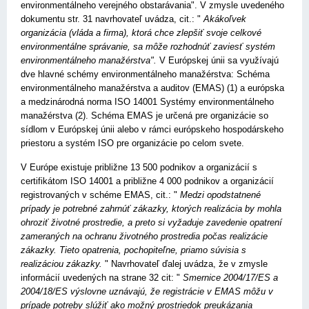
environmentálneho verejného obstarávania". V zmysle uvedeného
dokumentu str. 31 navrhovateľ uvádza, cit.: "
Akákoľvek
organizácia (vláda a firma), ktorá chce zlepšiť svoje celkové
environmentálne správanie, sa môže rozhodnúť zaviesť systém
environmentálneho manažérstva".
V Európskej únii sa využívajú
dve hlavné schémy environmentálneho manažérstva: Schéma
environmentálneho manažérstva a auditov (EMAS) (1) a európska
a medzinárodná norma ISO 14001 Systémy environmentálneho
manažérstva (2). Schéma EMAS je určená pre organizácie so
sídlom v Európskej únii alebo v rámci európskeho hospodárskeho
priestoru a systém ISO pre organizácie po celom svete.
V Európe existuje približne 13 500 podnikov a organizácií s
certifikátom ISO 14001 a približne 4 000 podnikov a organizácií
registrovaných v schéme EMAS, cit.: "
Medzi opodstatnené
prípady je potrebné zahrnúť zákazky, ktorých realizácia by mohla
ohroziť životné prostredie, a preto si vyžaduje zavedenie opatrení
zameraných na ochranu životného prostredia počas rea­lizácie
zákazky. Tieto opatrenia, pochopiteľne, priamo súvisia s
realizáciou zákazky.
" Navrhovateľ ďalej uvádza, že v zmysle
informácií uvedených na strane 32 cit: "
Smernice 2004/17/ES a
2004/18/ES výslovne uznávajú, že registrácie v EMAS môžu v
prípade potreby slúžiť ako možný prostriedok preukázania