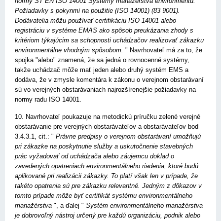
normy ST EN ISO 14001 Systémy manažérstva environmentu.
Požiadavky s pokynmi na použitie (ISO 14001) (83 9001).
Dodávatelia môžu používať certifikáciu ISO 14001 alebo
registráciu v systéme EMAS ako spôsob preukázania zhody s
kritériom týkajúcim sa schopnosti uchádzačov realizovať zákazku
environmentálne vhodným spôsobom.
" Navrhovateľ má za to, že
spojka "alebo" znamená, že sa jedná o rovnocenné systémy,
takže uchádzač môže mať jeden alebo druhý systém EMS a
dodáva, že v zmysle komentára k zákonu o verejnom obstarávaní
sú vo verejných obstarávaniach najrozšírenejšie požiadavky na
normy radu ISO 14001.
10. Navrhovateľ poukazuje na metodickú príručku zelené verejné
obstarávanie pre verejných obstarávateľov a obstarávateľov bod
3.4.3.1, cit.: "
Právne predpisy o verejnom obstarávaní umožňujú
pri zákazke na poskytnutie služby a uskutočnenie stavebných
prác vyžadovať od uchádzača alebo záujemcu doklad o
zavedených opatreniach environmentálneho riadenia, ktoré budú
aplikované pri realizácii zákazky. To platí však len v prípade, že
takéto opatrenia sú pre zákazku relevantné. Jedným z dôkazov v
tomto prípade môže byť certifikát systému environmentálneho
manažérstva
", a ďalej "
Systém environmentálneho manažérstva
je dobrovoľný nástroj určený pre každú organizáciu, podnik alebo