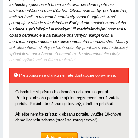
technickej spôsobilosti firiem realizovať uvedené opatrenia
environmentálneho manažérstva. Obstarávatelia by, pochopiteľne,
mali uznávať i rovnocenné certifikáty vydané orgánmi, ktoré
postupujú v súlade s legislatívou Európskeho spoločenstva alebo
v súlade s príslušnými európskymi či medzinárodnými normami v
oblasti certifikácie a na základe príslušných európskych a
medzinárodných noriem pre environmentálne manažérstvo. Mali by
tiež akceptovať všetky ostatné spôsoby preukazovania technickej
spôsobilosti spoločnosti. Znamená to, že obstarávatelia nikdy
nesmú vyžadovať od firiem registráci
Pre zobrazenie článku nemáte dostatočné oprávnenia.
Odomknite si prístup k odbornému obsahu na portáli.
Prístup k obsahu portálu majú len registrovaní používatelia
portálu. Pokiaľ ste už zaregistrovaný, stačí sa prihlásiť.
Ak ešte nemáte prístup k obsahu portálu, využite 10-dňovú
demo licenciu zdarma (stačí sa zaregistrovať).
Registrácia
Prihlásenie