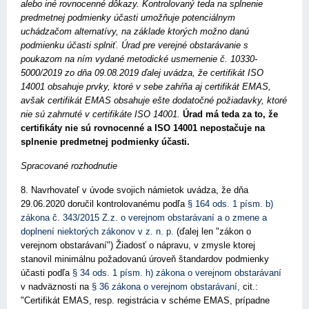
alebo iné rovnocenné dôkazy. Kontrolovaný teda na splnenie
predmetnej podmienky účasti umožňuje potenciálnym
uchádzačom alternatívy, na základe ktorých možno danú
podmienku účasti splniť. Úrad pre verejné obstarávanie s
poukazom na ním vydané metodické usmernenie č. 10330-
5000/2019 zo dňa 09.08.2019 ďalej uvádza, že certifikát ISO
14001 obsahuje prvky, ktoré v sebe zahŕňa aj certifikát EMAS,
avšak certifikát EMAS obsahuje ešte dodatočné požiadavky, ktoré
nie sú zahrnuté v certifikáte ISO 14001.
Úrad má teda za to, že
certifikáty nie sú rovnocenné a ISO 14001 nepostačuje na
splnenie predmetnej podmienky účasti.
Spracované rozhodnutie
8. Navrhovateľ v úvode svojich námietok uvádza, že dňa
29.06.2020 doručil kontrolovanému podľa
§ 164 ods. 1 písm. b)
zákona č. 343/2015 Z.z. o verejnom obstarávaní a o zmene a
doplnení niektorých zákonov v z. n. p.
(ďalej len "zákon o
verejnom obstarávaní") Žiadosť o nápravu, v zmysle ktorej
stanovil minimálnu požadovanú úroveň štandardov podmienky
účasti podľa
§ 34 ods. 1 písm. h) zákona o verejnom obstarávaní
v nadväznosti na
§ 36 zákona o verejnom obstarávaní,
cit.:
"Certifikát EMAS, resp. registrácia v schéme EMAS, prípadne