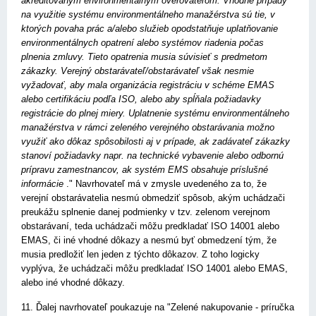
akreditovaným environmentálnym overovateľom. Vhodné prípady
na využitie systému environmentálneho manažérstva sú tie, v
ktorých povaha prác a/alebo služieb opodstatňuje uplatňovanie
environmentálnych opatrení alebo systémov riadenia počas
plnenia zmluvy. Tieto opatrenia musia súvisieť s predmetom
zákazky. Verejný obstarávateľ/obstarávateľ však nesmie
vyžadovať, aby mala organizácia registráciu v schéme EMAS
alebo certifikáciu podľa ISO, alebo aby spĺňala požiadavky
registrácie do plnej miery. Uplatnenie systému environmentálneho
manažérstva v rámci zeleného verejného obstarávania možno
využiť ako dôkaz spôsobilosti aj v prípade, ak zadávateľ zákazky
stanoví požiadavky napr. na technické vybavenie alebo odbornú
prípravu zamestnancov, ak systém EMS obsahuje príslušné
informácie
." Navrhovateľ má v zmysle uvedeného za to, že
verejní obstarávatelia nesmú obmedziť spôsob, akým uchádzači
preukážu splnenie danej podmienky v tzv. zelenom verejnom
obstarávaní, teda uchádzači môžu predkladať ISO 14001 alebo
EMAS, či iné vhodné dôkazy a nesmú byť obmedzení tým, že
musia predložiť len jeden z týchto dôkazov. Z toho logicky
vyplýva, že uchádzači môžu predkladať ISO 14001 alebo EMAS,
alebo iné vhodné dôkazy.
11. Ďalej navrhovateľ poukazuje na "Zelené nakupovanie - príručka