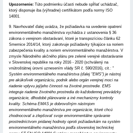
Upozornenie:
Túto podmienku účasti nebude spĺňať uchádzač,
ktorý disponuje iba (výhradne) certifikátom podľa normy ISO
14001.
9. Navrhovateľ ďalej uvádza, že požiadavka na uvedenie opatrení
environmentálneho manažérstva vychádza z ustanovenia § 36
zákona o verejnom obstarávaní, ktoré je transpozíciou článku 62
Smernice 2014/14, ktorý zakotvuje požiadavky týkajúce sa noriem
zabezpečenia kvality a noriem environmentálneho manažérstva. V
zmysle Národného akčného plánu pre zelené verejné obstarávanie
v Slovenskej republike na roky 2016 - 2020 (schválený na
vnútroštátnej úrovni uznesením vlády SR č. 590/2016), cit.: "
Systém environmentálneho manažérstva (ďalej "EMS") je nástroj
pre akúkoľvek organizáciu, podnik alebo orgán verejnej moci na
riadenie vplyvu jej/jeho činnosti na životné prostredie. EMS
integruje riadenie životného prostredia do každodennej prevádzky
organizácie, dlhodobé plánovanie a iné mechanizmy kontroly
kvality. Schéma EMAS je dobrovoľným nástrojom
environmentálneho manažérstva pre organizácie, ktoré chcú
zhodnocovať a zlepšovať svoje environmentálne správanie
prostredníctvom pridanej hodnoty oproti požiadavkám na systém
environmentálneho manažérstva podľa slovenskej technickej