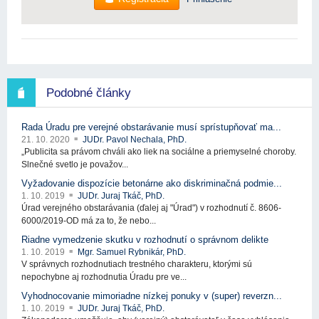
Podobné články
Rada Úradu pre verejné obstarávanie musí sprístupňovať ma...
21. 10. 2020
JUDr. Pavol Nechala, PhD.
„Publicita sa právom chváli ako liek na sociálne a priemyselné choroby.
Slnečné svetlo je považov...
Vyžadovanie dispozície betonárne ako diskriminačná podmie...
1. 10. 2019
JUDr. Juraj Tkáč, PhD.
Úrad verejného obstarávania (ďalej aj "Úrad") v rozhodnutí č. 8606-
6000/2019-OD má za to, že nebo...
Riadne vymedzenie skutku v rozhodnutí o správnom delikte
1. 10. 2019
Mgr. Samuel Rybnikár, PhD.
V správnych rozhodnutiach trestného charakteru, ktorými sú
nepochybne aj rozhodnutia Úradu pre ve...
Vyhodnocovanie mimoriadne nízkej ponuky v (super) reverzn...
1. 10. 2019
JUDr. Juraj Tkáč, PhD.