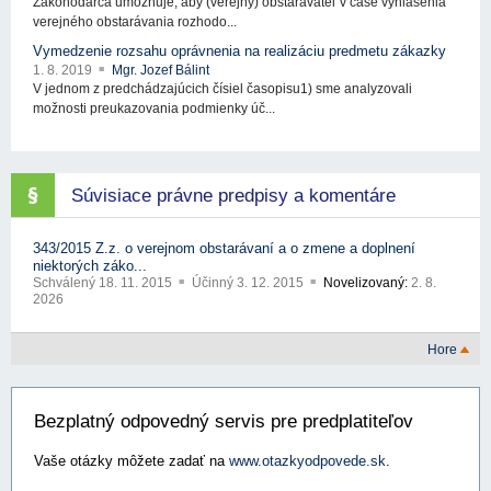
Zákonodarca umožňuje, aby (verejný) obstarávateľ v čase vyhlásenia
verejného obstarávania rozhodo...
Vymedzenie rozsahu oprávnenia na realizáciu predmetu zákazky
1. 8. 2019
Mgr. Jozef Bálint
V jednom z predchádzajúcich čísiel časopisu1) sme analyzovali
možnosti preukazovania podmienky úč...
Súvisiace právne predpisy a komentáre
343/2015 Z.z. o verejnom obstarávaní a o zmene a doplnení
niektorých záko...
Schválený
18. 11. 2015
Účinný
3. 12. 2015
Novelizovaný:
2. 8.
2026
Hore
Bezplatný odpovedný servis pre predplatiteľov
Vaše otázky môžete zadať na
www.otazkyodpovede.sk
.