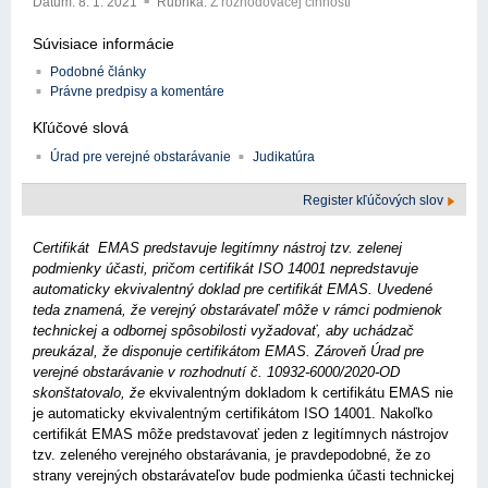
Dátum:
8. 1. 2021
Rubrika:
Z rozhodovacej činnosti
Súvisiace informácie
Podobné články
Právne predpisy a komentáre
Kľúčové slová
Úrad pre verejné obstarávanie
Judikatúra
Register kľúčových slov
Certifikát EMAS predstavuje legitímny nástroj tzv. zelenej
podmienky účasti, pričom certifikát ISO 14001 nepredstavuje
automaticky ekvivalentný doklad pre certifikát EMAS. Uvedené
teda znamená, že verejný obstarávateľ môže v rámci podmienok
technickej a odbornej spôsobilosti vyžadovať, aby uchádzač
preukázal, že disponuje certifikátom EMAS. Zároveň Úrad pre
verejné obstarávanie v rozhodnutí č. 10932-6000/2020-OD
skonštatovalo, že
ekvivalentným dokladom k certifikátu EMAS nie
je automaticky ekvivalentným certifikátom ISO 14001. Nakoľko
certifikát EMAS môže predstavovať jeden z legitímnych nástrojov
tzv. zeleného verejného obstarávania, je pravdepodobné, že zo
strany verejných obstarávateľov bude podmienka účasti technickej