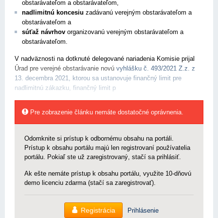
obstarávateľom a obstarávateľom,
nadlimitnú koncesiu
zadávanú verejným obstarávateľom a
obstarávateľom a
súťaž návrhov
organizovanú verejným obstarávateľom a
obstarávateľom.
V nadväznosti na dotknuté delegované nariadenia Komisie prijal
Úrad pre verejné obstarávanie novú
vyhlášku č.
493/2021 Z.z.
z
13. decembra 2021, ktorou sa ustanovuje finančný limit pre
nadlimitnú zákazku, finančný limit p
Pre zobrazenie článku nemáte dostatočné oprávnenia.
Odomknite si prístup k odbornému obsahu na portáli.
Prístup k obsahu portálu majú len registrovaní používatelia
portálu. Pokiaľ ste už zaregistrovaný, stačí sa prihlásiť.
Ak ešte nemáte prístup k obsahu portálu, využite 10-dňovú
demo licenciu zdarma (stačí sa zaregistrovať).
Registrácia
Prihlásenie