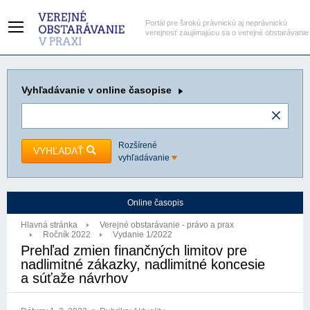
Portál pre širokú právnickú aj neprávnickú
verejnosť zaujímajúcu sa o verejné obstarávanie
Vyhľadávanie
v online časopise
Rozšírené
VYHĽADAŤ
vyhľadávanie
Online časopis
Hlavná stránka
Verejné obstarávanie - právo a prax
Ročník 2022
Vydanie 1/2022
Prehľad zmien finančných limitov pre
nadlimitné zákazky, nadlimitné koncesie
a súťaže návrhov