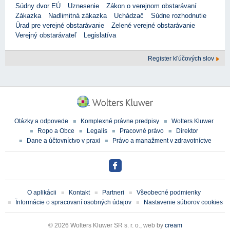
Súdny dvor EÚ
Uznesenie
Zákon o verejnom obstarávaní
Zákazka
Nadlimitná zákazka
Uchádzač
Súdne rozhodnutie
Úrad pre verejné obstarávanie
Zelené verejné obstarávanie
Verejný obstarávateľ
Legislatíva
Register kľúčových slov
Otázky a odpovede
Komplexné právne predpisy
Wolters Kluwer
Ropo a Obce
Legalis
Pracovné právo
Direktor
Dane a účtovníctvo v praxi
Právo a manažment v zdravotníctve
O aplikácii
Kontakt
Partneri
Všeobecné podmienky
Ïnformácie o spracovaní osobných údajov
Nastavenie súborov cookies
© 2026 Wolters Kluwer SR s. r. o., web by
cream