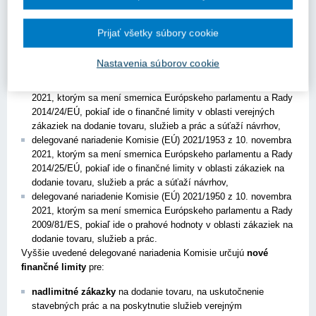
Dňa 11. novembra 2021 boli v Úradnom vestníku Európskej únie
(EÚ) zverejnené:
Prijať všetky súbory cookie
delegované nariadenie Komisie (EÚ) 2021/1951 z 10. novembra
2021, ktorým sa mení smernica Európskeho parlamentu a Rady
Nastavenia súborov cookie
2014/23/EÚ, pokiaľ ide o finančný limit v prípade koncesií,
delegované nariadenie Komisie (EÚ) 2021/1952 z 10. novembra
2021, ktorým sa mení smernica Európskeho parlamentu a Rady
2014/24/EÚ, pokiaľ ide o finančné limity v oblasti verejných
zákaziek na dodanie tovaru, služieb a prác a súťaží návrhov,
delegované nariadenie Komisie (EÚ) 2021/1953 z 10. novembra
2021, ktorým sa mení smernica Európskeho parlamentu a Rady
2014/25/EÚ, pokiaľ ide o finančné limity v oblasti zákaziek na
dodanie tovaru, služieb a prác a súťaží návrhov,
delegované nariadenie Komisie (EÚ) 2021/1950 z 10. novembra
2021, ktorým sa mení smernica Európskeho parlamentu a Rady
2009/81/ES, pokiaľ ide o prahové hodnoty v oblasti zákaziek na
dodanie tovaru, služieb a prác.
Vyššie uvedené delegované nariadenia Komisie určujú
nové
finančné limity
pre:
nadlimitné zákazky
na dodanie tovaru, na uskutočnenie
stavebných prác a na poskytnutie služieb verejným