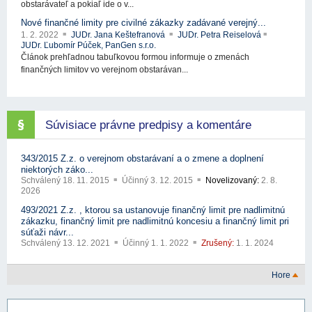
obstarávateľ a pokiaľ ide o v...
Nové finančné limity pre civilné zákazky zadávané verejný...
1. 2. 2022
JUDr. Jana Keštefranová
JUDr. Petra Reiselová
JUDr. Ľubomír Púček, PanGen s.r.o.
Článok prehľadnou tabuľkovou formou informuje o zmenách
finančných limitov vo verejnom obstarávan...
Súvisiace právne predpisy a komentáre
343/2015 Z.z. o verejnom obstarávaní a o zmene a doplnení
niektorých záko...
Schválený
18. 11. 2015
Účinný
3. 12. 2015
Novelizovaný:
2. 8.
2026
493/2021 Z.z. , ktorou sa ustanovuje finančný limit pre nadlimitnú
zákazku, finančný limit pre nadlimitnú koncesiu a finančný limit pri
súťaži návr...
Schválený
13. 12. 2021
Účinný
1. 1. 2022
Zrušený:
1. 1. 2024
Hore