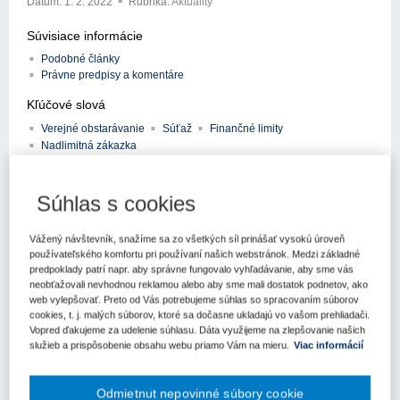
Dátum:
1. 2. 2022
Rubrika:
Aktuality
Súvisiace informácie
Podobné články
Právne predpisy a komentáre
Kľúčové slová
Verejné obstarávanie
Súťaž
Finančné limity
Nadlimitná zákazka
Register kľúčových slov
Súhlas s cookies
Článok prehľadnou formou informuje o zmenách finančných
limitov vo verejnom obstarávaní pre nadlimitné zákazky,
Vážený návštevník, snažíme sa zo všetkých síl prinášať vysokú úroveň
nadlimitné koncesie a povinné súťaže návrhov zadávané tak
používateľského komfortu pri používaní našich webstránok. Medzi základné
predpoklady patrí napr. aby správne fungovalo vyhľadávanie, aby sme vás
verejnými obstarávateľmi, ako aj obstarávateľmi. Nové
neobťažovali nevhodnou reklamou alebo aby sme mali dostatok podnetov, ako
prahové hodnoty pre nadlimitné zákazky, nadlimitné koncesie
web vylepšovať. Preto od Vás potrebujeme súhlas so spracovaním súborov
a povinné súťaže návrhov platia od 1. januára 2022.
cookies, t. j. malých súborov, ktoré sa dočasne ukladajú vo vašom prehliadači.
Vychádzajú z nových nariadení Komisie a z príslušnej
Vopred ďakujeme za udelenie súhlasu. Dáta využijeme na zlepšovanie našich
vyhlášky Úradu pre verejné obstarávanie. Týkajú sa tak
služieb a prispôsobenie obsahu webu priamo Vám na mieru.
Viac informácií
civilných zákaziek, ako aj zákaziek v oblasti obrany
a bezpečnosti.
Odmietnut nepovinné súbory cookie