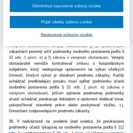
má uchádzač k dispozícii stavbyvedúceho, uvedené odborné
Odmietnut nepovinné súbory cookie
činnosti na realizáciu daných činností je uchádzač oprávnený,
keďže tieto činnosti „pokryje“ stavbyvedúci.
Prijať všetky súbory cookie
Rozhodnutie Úradu pre verejné obstarávanie č. 5841-6000/2020-
OD/6:
Nastavenia súborov cookie
37. Úrad uvádza, že v zmysle ustanovenia
§ 112 ods. 4 zákona o
verejnom obstarávan
í
, verejný obstarávateľ je pri podlimitných
zákazkách povinný určiť podmienky osobného postavenia podľa
§
32 ods. 1 písm. e)
a
f) zákona o verejnom obstarávaní
. Verejný
obstarávateľ nemôže kontrahovať zmluvu s hospodárskym
subjektom, ktorý nedisponuje oprávnením na výkon všetkých
činností, ktorých výkon je obsahom predmetu zákazky. Každý
uchádzač predkladajúci ponuku musí spĺňať podmienku účasti
osobného postavenia podľa
§ 32 ods. 1 písm. e) zákona o
verejnom obstarávan
í
, pričom splnenie predmetnej podmienky
účasti uchádzač preukazuje dokladom o oprávnení dodávať tovar,
uskutočňovať stavebné práce alebo poskytovať službu, t.j.
činnostiam zodpovedajúcim predmetu zákazky.
38. V nadväznosti na uvedené úrad uvádza, že preukázanie
podmienky účasti týkajúcej sa osobného postavenia podľa
§ 112