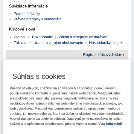
Súvisiace informácie
Podobné články
Právne predpisy a komentáre
Kľúčové slová
Živnosť
Rozhodnutie
Zákon o verejnom obstarávaní
Zákazka
Úrad pre verejné obstarávanie
Hospodársky subjekt
Register kľúčových slov
Ak sú obsahom predmetu zákazky čiastkové stavebné práce,
ktoré majú byť zrealizované hospodárskym subjektom ako
Súhlas s cookies
samostatné činnosti, a predmet zákazky nepredstavuje
zhotovenie stavby ako celku, uvedený výkon stavebných prác
Vážený návštevník, snažíme sa zo všetkých síl prinášať vysokú úroveň
si vyžaduje existenciu a dispozíciu s osobitným
používateľského komfortu pri používaní našich webstránok. Medzi základné
živnostenským oprávnením na čiastkové samostatné stavebné
predpoklady patrí napr. aby správne fungovalo vyhľadávanie, aby sme vás
práce kategorizované ako oprávnenie na výkon remeselných
neobťažovali nevhodnou reklamou alebo aby sme mali dostatok podnetov, ako
živností podľa platnej legislatívy. Živnostenské oprávnenie v
web vylepšovať. Preto od Vás potrebujeme súhlas so spracovaním súborov
rozsahu voľnej živnosti na „uskutočňovanie stavieb“, resp.
cookies, t. j. malých súborov, ktoré sa dočasne ukladajú vo vašom prehliadači.
inej voľnej živnosti je v danom prípade nepostačujúce a
Vopred ďakujeme za udelenie súhlasu. Dáta využijeme na zlepšovanie našich
služieb a prispôsobenie obsahu webu priamo Vám na mieru.
Viac informácií
uchádzač musí disponovať s osobitným živnostenským
oprávnením na vykonávanie remeselných živností. Ak však