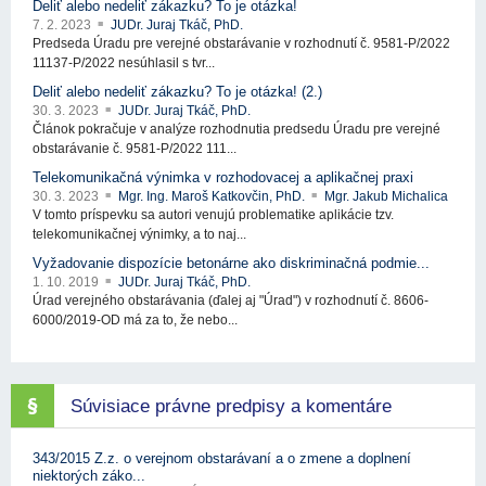
Deliť alebo nedeliť zákazku? To je otázka!
7. 2. 2023
JUDr. Juraj Tkáč, PhD.
Predseda Úradu pre verejné obstarávanie v rozhodnutí č. 9581-P/2022
11137-P/2022 nesúhlasil s tvr...
Deliť alebo nedeliť zákazku? To je otázka! (2.)
30. 3. 2023
JUDr. Juraj Tkáč, PhD.
Článok pokračuje v analýze rozhodnutia predsedu Úradu pre verejné
obstarávanie č. 9581-P/2022 111...
Telekomunikačná výnimka v rozhodovacej a aplikačnej praxi
30. 3. 2023
Mgr. Ing. Maroš Katkovčin, PhD.
Mgr. Jakub Michalica
V tomto príspevku sa autori venujú problematike aplikácie tzv.
telekomunikačnej výnimky, a to naj...
Vyžadovanie dispozície betonárne ako diskriminačná podmie...
1. 10. 2019
JUDr. Juraj Tkáč, PhD.
Úrad verejného obstarávania (ďalej aj "Úrad") v rozhodnutí č. 8606-
6000/2019-OD má za to, že nebo...
Súvisiace právne predpisy a komentáre
343/2015 Z.z. o verejnom obstarávaní a o zmene a doplnení
niektorých záko...