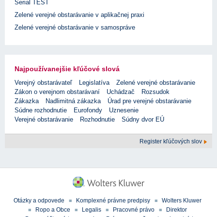
Serial TEST
Zelené verejné obstarávanie v aplikačnej praxi
Zelené verejné obstarávanie v samospráve
Najpoužívanejšie kľúčové slová
Verejný obstarávateľ
Legislatíva
Zelené verejné obstarávanie
Zákon o verejnom obstarávaní
Uchádzač
Rozsudok
Zákazka
Nadlimitná zákazka
Úrad pre verejné obstarávanie
Súdne rozhodnutie
Eurofondy
Uznesenie
Verejné obstarávanie
Rozhodnutie
Súdny dvor EÚ
Register kľúčových slov
Otázky a odpovede
Komplexné právne predpisy
Wolters Kluwer
Ropo a Obce
Legalis
Pracovné právo
Direktor