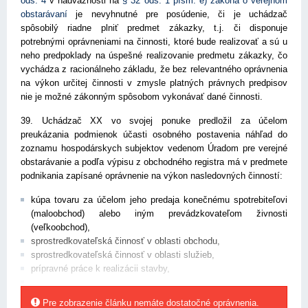
ods. 4
v nadväznosti na
§ 32 ods. 1 písm. e) zákona o verejnom
obstarávaní
je nevyhnutné pre posúdenie, či je uchádzač
spôsobilý riadne plniť predmet zákazky, t.j. či disponuje
potrebnými oprávneniami na činnosti, ktoré bude realizovať a sú u
neho predpoklady na úspešné realizovanie predmetu zákazky, čo
vychádza z racionálneho základu, že bez relevantného oprávnenia
na výkon určitej činnosti v zmysle platných právnych predpisov
nie je možné zákonným spôsobom vykonávať dané činnosti.
39. Uchádzač XX vo svojej ponuke predložil za účelom
preukázania podmienok účasti osobného postavenia náhľad do
zoznamu hospodárskych subjektov vedenom Úradom pre verejné
obstarávanie a podľa výpisu z obchodného registra má v predmete
podnikania zapísané oprávnenie na výkon nasledovných činností:
kúpa tovaru za účelom jeho predaja konečnému spotrebiteľovi
(maloobchod) alebo iným prevádzkovateľom živnosti
(veľkoobchod),
sprostredkovateľská činnosť v oblasti obchodu,
sprostredkovateľská činnosť v oblasti služieb,
prípravné práce k realizácii stavby,
Pre zobrazenie článku nemáte dostatočné oprávnenia.