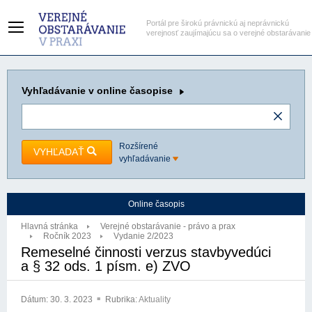
Portál pre širokú právnickú aj neprávnickú
verejnosť zaujímajúcu sa o verejné obstarávanie
Vyhľadávanie
v online časopise
Rozšírené
VYHĽADAŤ
vyhľadávanie
Online časopis
Hlavná stránka
Verejné obstarávanie - právo a prax
Ročník 2023
Vydanie 2/2023
Remeselné činnosti verzus stavbyvedúci
a § 32 ods. 1 písm. e) ZVO
Dátum:
30. 3. 2023
Rubrika:
Aktuality