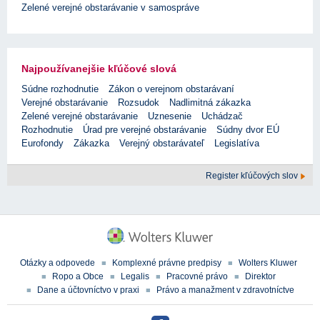
Zelené verejné obstarávanie v samospráve
Najpoužívanejšie kľúčové slová
Súdne rozhodnutie
Zákon o verejnom obstarávaní
Verejné obstarávanie
Rozsudok
Nadlimitná zákazka
Zelené verejné obstarávanie
Uznesenie
Uchádzač
Rozhodnutie
Úrad pre verejné obstarávanie
Súdny dvor EÚ
Eurofondy
Zákazka
Verejný obstarávateľ
Legislatíva
Register kľúčových slov
Otázky a odpovede
Komplexné právne predpisy
Wolters Kluwer
Ropo a Obce
Legalis
Pracovné právo
Direktor
Dane a účtovníctvo v praxi
Právo a manažment v zdravotníctve