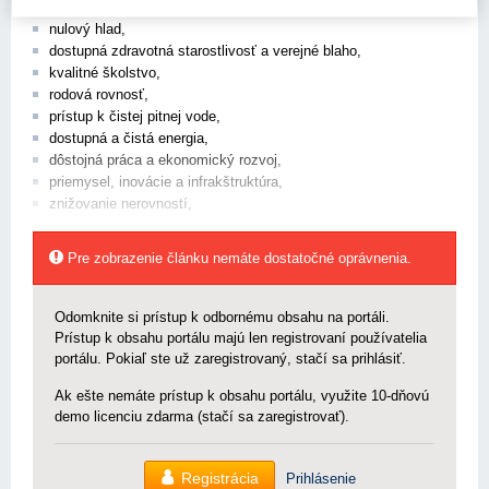
zákaz otroctva,
nulový hlad,
dostupná zdravotná starostlivosť a verejné blaho,
kvalitné školstvo,
rodová rovnosť,
prístup k čistej pitnej vode,
dostupná a čistá energia,
dôstojná práca a ekonomický rozvoj,
priemysel, inovácie a infrakštruktúra,
znižovanie nerovností,
Pre zobrazenie článku nemáte dostatočné oprávnenia.
Odomknite si prístup k odbornému obsahu na portáli.
Prístup k obsahu portálu majú len registrovaní používatelia
portálu. Pokiaľ ste už zaregistrovaný, stačí sa prihlásiť.
Ak ešte nemáte prístup k obsahu portálu, využite 10-dňovú
demo licenciu zdarma (stačí sa zaregistrovať).
Registrácia
Prihlásenie