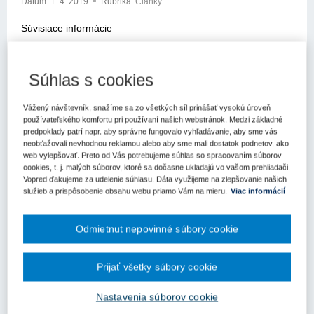
Dátum:
1. 4. 2019
Rubrika:
Články
Súvisiace informácie
Podobné články
Kľúčové slová
Súhlas s cookies
Verejná správa
ISO certifikáty
Vážený návštevník, snažíme sa zo všetkých síl prinášať vysokú úroveň
Register kľúčových slov
používateľského komfortu pri používaní našich webstránok. Medzi základné
predpoklady patrí napr. aby správne fungovalo vyhľadávanie, aby sme vás
neobťažovali nevhodnou reklamou alebo aby sme mali dostatok podnetov, ako
V tomto príspevku si dovolíme predstaviť nový štandard ISO
web vylepšovať. Preto od Vás potrebujeme súhlas so spracovaním súborov
20400, princípy na ktorých je tento štandard postavený, ako aj
cookies, t. j. malých súborov, ktoré sa dočasne ukladajú vo vašom prehliadači.
jeho použitie v prostredí slovenského verejného obstarávania.
Vopred ďakujeme za udelenie súhlasu. Dáta využijeme na zlepšovanie našich
služieb a prispôsobenie obsahu webu priamo Vám na mieru.
Viac informácií
Čo je ISO 20400 a akými zásadami sa riadi
Odmietnut nepovinné súbory cookie
Štandard ISO 20400 je medzinárodne uznávaný štandard pre
Prijať všetky súbory cookie
udržateľné verejné obstarávania. Svoje princípy odvodzuje od
princípov udržateľného rozvoja Organizácie spojených národov
1)
(OSN), ktorá zakotvuje tieto princípy udržateľného rozvoja
:
Nastavenia súborov cookie