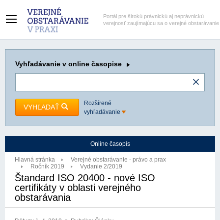
Portál pre širokú právnickú aj neprávnickú
verejnosť zaujímajúcu sa o verejné obstarávanie
Vyhľadávanie
v online časopise
Rozšírené
VYHĽADAŤ
vyhľadávanie
Online časopis
Hlavná stránka
Verejné obstarávanie - právo a prax
Ročník 2019
Vydanie 2/2019
Štandard ISO 20400 - nové ISO
certifikáty v oblasti verejného
obstarávania