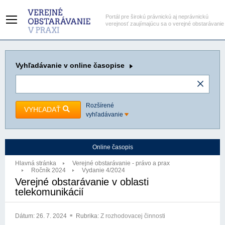
Portál pre širokú právnickú aj neprávnickú
verejnosť zaujímajúcu sa o verejné obstarávanie
Vyhľadávanie
v online časopise
Rozšírené
VYHĽADAŤ
vyhľadávanie
Online časopis
Hlavná stránka
Verejné obstarávanie - právo a prax
Ročník 2024
Vydanie 4/2024
Verejné obstarávanie v oblasti
telekomunikácií
Dátum:
26. 7. 2024
Rubrika:
Z rozhodovacej činnosti