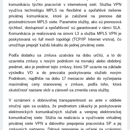
komunikáciu týchto pracovísk v internetovej sieti. Služba VPN
využíva technológiu MPLS na flexibilné a spoľahlivé riešenie
privátnej komunikácie, ktoré je založené na prenose dát
prostredníctvom MPLS siete. Parametre služby, ako sú prenosová
rýchlosť, dostupnosť a spoľahlivosť sú garantované v rámci SLA.
Komunikácia je realizovaná na úrovni L3 a služba MPLS VPN je
poskytovaná vo
full mesh
topológii (TCP/IP Internet vrstva), čo
umožňuje prepojiť každú lokalitu do jednej privátnej siete.
Podľa dodatku sa zmluva uzatvára na dobu určitú, a to do
uzavretia zmluvy s novým podnikom na rovnaký alebo obdobný
predmet, ako je predmet tejto zmluvy, ktorú SP uzavrie na základe
výsledku VO a do prevzatia poskytovania služieb novým
Podnikom, najdlhšie na dobu 17 mesiacov alebo do vyčerpania
maximálnej ceny stanovenej v zmluve, podľa toho, ktorá
skutočnosť nastane skôr a zároveň sa zmenila cena služby.
V oznámení o dobrovoľnej transparentnosti
ex ante
v oddiele
stručný opis sa uvádza, že predmetom zákazky je poskytovanie
elektronických komunikačných služieb a verejnej elektronickej
komunikačnej siete. Slúžia na realizáciu a využívanie virtuálnej
privátnej siete VPN a dátového prepojenia pracoviska SP a jej
zmluvných partnerov. Dátové prepojenie je určené na vzájomnú