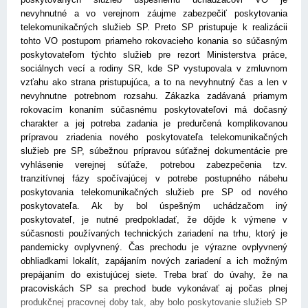
nevyhnutné a vo verejnom záujme zabezpečiť poskytovania
telekomunikačných služieb SP. Preto SP pristupuje k realizácii
tohto VO postupom priameho rokovacieho konania so súčasným
poskytovateľom týchto služieb pre rezort Ministerstva práce,
sociálnych vecí a rodiny SR, kde SP vystupovala v zmluvnom
vzťahu ako strana pristupujúca, a to na nevyhnutný čas a len v
nevyhnutne potrebnom rozsahu. Zákazka zadávaná priamym
rokovacím konaním súčasnému poskytovateľovi má dočasný
charakter a jej potreba zadania je predurčená komplikovanou
prípravou zriadenia nového poskytovateľa telekomunikačných
služieb pre SP, súbežnou prípravou súťažnej dokumentácie pre
vyhlásenie verejnej súťaže, potrebou zabezpečenia tzv.
tranzitívnej fázy spočívajúcej v potrebe postupného nábehu
poskytovania telekomunikačných služieb pre SP od nového
poskytovateľa. Ak by bol úspešným uchádzačom iný
poskytovateľ, je nutné predpokladať, že dôjde k výmene v
súčasnosti používaných technických zariadení na trhu, ktorý je
pandemicky ovplyvnený. Čas prechodu je výrazne ovplyvnený
obhliadkami lokalít, zapájaním nových zariadení a ich možným
prepájaním do existujúcej siete. Treba brať do úvahy, že na
pracoviskách SP sa prechod bude vykonávať aj počas plnej
produkčnej pracovnej doby tak, aby bolo poskytovanie služieb SP