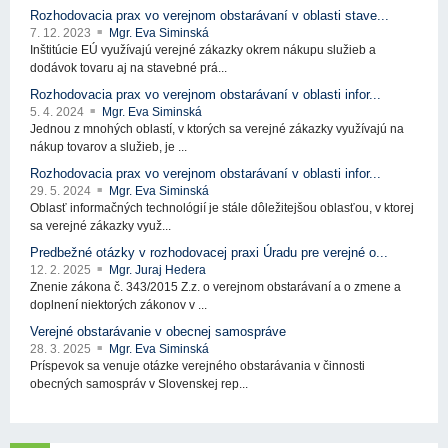
Rozhodovacia prax vo verejnom obstarávaní v oblasti stave...
7. 12. 2023
Mgr. Eva Siminská
Inštitúcie EÚ využívajú verejné zákazky okrem nákupu služieb a
dodávok tovaru aj na stavebné prá...
Rozhodovacia prax vo verejnom obstarávaní v oblasti infor...
5. 4. 2024
Mgr. Eva Siminská
Jednou z mnohých oblastí, v ktorých sa verejné zákazky využívajú na
nákup tovarov a služieb, je ...
Rozhodovacia prax vo verejnom obstarávaní v oblasti infor...
29. 5. 2024
Mgr. Eva Siminská
Oblasť informačných technológií je stále dôležitejšou oblasťou, v ktorej
sa verejné zákazky využ...
Predbežné otázky v rozhodovacej praxi Úradu pre verejné o...
12. 2. 2025
Mgr. Juraj Hedera
Znenie zákona č. 343/2015 Z.z. o verejnom obstarávaní a o zmene a
doplnení niektorých zákonov v ...
Verejné obstarávanie v obecnej samospráve
28. 3. 2025
Mgr. Eva Siminská
Príspevok sa venuje otázke verejného obstarávania v činnosti
obecných samospráv v Slovenskej rep...