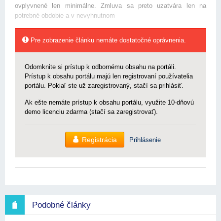
ovplyvnené len minimálne. Zmluva sa preto uzatvára len na
potrebné obdobie a v nevyhnutnom
Pre zobrazenie článku nemáte dostatočné oprávnenia.
Odomknite si prístup k odbornému obsahu na portáli.
Prístup k obsahu portálu majú len registrovaní používatelia
portálu. Pokiaľ ste už zaregistrovaný, stačí sa prihlásiť.
Ak ešte nemáte prístup k obsahu portálu, využite 10-dňovú
demo licenciu zdarma (stačí sa zaregistrovať).
Registrácia
Prihlásenie
Podobné články