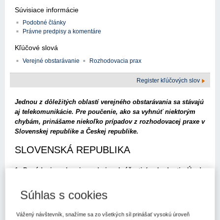
Súvisiace informácie
Podobné články
Právne predpisy a komentáre
Kľúčové slová
Verejné obstarávanie
Rozhodovacia prax
Register kľúčových slov
Jednou z dôležitých oblastí verejného obstarávania sa stávajú
aj telekomunikácie. Pre poučenie, ako sa vyhnúť niektorým
chybám, prinášame niekoľko prípadov z rozhodovacej praxe v
Slovenskej republike a Českej republike.
SLOVENSKÁ REPUBLIKA
1. Posúdenie splnenia podmienok účasti (rozhodnutie Úradu
pre verejné obstarávanie z 8. apríla 2024, č. 6062-3000/2024)
Súhlas s cookies
Sociálna poisťovňa (ďalej len "SP") použila postup priameho
rokovacieho konania podľa
§ 81 písm. b) bod 2 zákona č.
Vážený návštevník, snažíme sa zo všetkých síl prinášať vysokú úroveň
343/2015 Z.z.
o verejnom obstarávaní a o zmene a doplnení