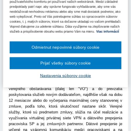
používateľského komfortu pri používaní našich webstránok. Medzi základné
niektorých zákonov v z. n. p. pri hodnote zákazky vo výške 1 397
predpoklady patrí napr. aby správne fungovalo vyhľadávanie, aby sme vás
280 eur bez DPH, čo je pri tomto type zákazky, type účastníka
neobťažovali nevhodnou reklamou alebo aby sme mali dostatok podnetov, ako
konania a predpokladanej hodnote zákazky nadlimitná zákazka na
web vylepšovať. Preto od Vás potrebujeme súhlas so spracovaním súborov
poskytnutie služieb. S uchádzačom rokovala o technických,
cookies, t. j. malých súborov, ktoré sa dočasne ukladajú vo vašom prehliadači.
Vopred ďakujeme za udelenie súhlasu. Dáta využijeme na zlepšovanie našich
administratívnych a finančných podmienkach a výsledkom bolo
služieb a prispôsobenie obsahu webu priamo Vám na mieru.
Viac informácií
uzatvorenie zmluvy o poskytovaní verejných služieb.
Zmluva bola uzatvorená v nadväznosti na ukončenie doby
Odmietnut nepovinné súbory cookie
platnosti zmluvy uchádzača a Ministerstva práce, sociálnych vecí
a rodiny SR a spoločnosťou S., ku ktorej boli postupne uzatvárané
dodatky.
Prijať všetky súbory cookie
Zmluva bola uzatvorená na dobu určitú, a to do uzatvorenia
Nastavenia súborov cookie
zmluvy s novým dodávateľom na rovnaký alebo obdobný predmet
ako je predmet zmluvy, ktorú SP uzavrie na základe výsledku
verejného obstarávania (ďalej len "VO") a do prevzatia
poskytovania služieb novým dodávateľom, najdlhšie však na dobu
12 mesiacov alebo do vyčerpania maximálnej ceny stanovenej v
zmluve, podľa toho, ktorá skutočnosť nastane skôr. Verejné
služby, ktoré sú predmetom zmluvy, slúžia na účel realizácie a
využívania virtuálnej privátnej siete VPN a dátového prepojenia
pracoviska SP a jej zmluvných partnerov. Dátové prepojenie je
určené na vzájomnú komunikáciu medzi pracoviskami a na