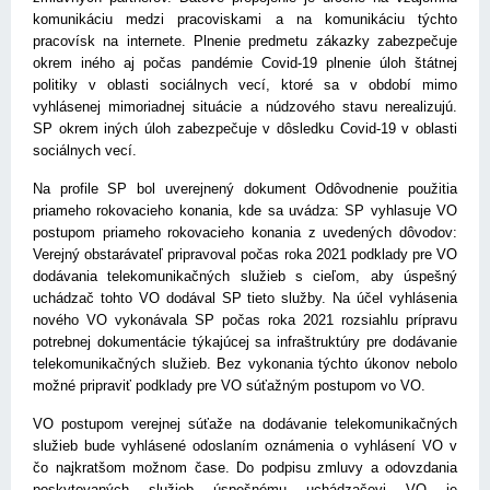
komunikáciu medzi pracoviskami a na komunikáciu týchto
pracovísk na internete. Plnenie predmetu zákazky zabezpečuje
okrem iného aj počas pandémie Covid-19 plnenie úloh štátnej
politiky v oblasti sociálnych vecí, ktoré sa v období mimo
vyhlásenej mimoriadnej situácie a núdzového stavu nerealizujú.
SP okrem iných úloh zabezpečuje v dôsledku Covid-19 v oblasti
sociálnych vecí.
Na profile SP bol uverejnený dokument Odôvodnenie použitia
priameho rokovacieho konania, kde sa uvádza: SP vyhlasuje VO
postupom priameho rokovacieho konania z uvedených dôvodov:
Verejný obstarávateľ pripravoval počas roka 2021 podklady pre VO
dodávania telekomunikačných služieb s cieľom, aby úspešný
uchádzač tohto VO dodával SP tieto služby. Na účel vyhlásenia
nového VO vykonávala SP počas roka 2021 rozsiahlu prípravu
potrebnej dokumentácie týkajúcej sa infraštruktúry pre dodávanie
telekomunikačných služieb. Bez vykonania týchto úkonov nebolo
možné pripraviť podklady pre VO súťažným postupom vo VO.
VO postupom verejnej súťaže na dodávanie telekomunikačných
služieb bude vyhlásené odoslaním oznámenia o vyhlásení VO v
čo najkratšom možnom čase. Do podpisu zmluvy a odovzdania
poskytovaných služieb úspešnému uchádzačovi VO je