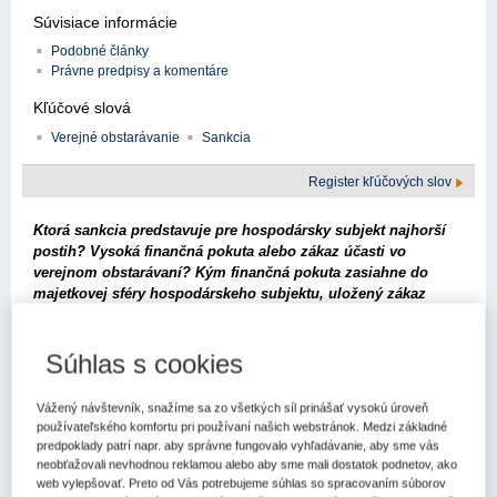
Súvisiace informácie
Podobné články
Právne predpisy a komentáre
Kľúčové slová
Verejné obstarávanie
Sankcia
Register kľúčových slov
Ktorá sankcia predstavuje pre hospodársky subjekt najhorší
postih? Vysoká finančná pokuta alebo zákaz účasti vo
verejnom obstarávaní? Kým finančná pokuta zasiahne do
majetkovej sféry hospodárskeho subjektu, uložený zákaz
účasti vo verejnom obstarávaní znamená pre hospodársky
subjekt nemožnosť uchádzať sa o verejné zákazky v určitom
Súhlas s cookies
časovom období a predstavuje do istej miery aj (oprávnený)
zásah do dobrej povesti právnickej osoby, najmä ak bol zákaz
účasti vo verejnom obstarávaní uložený v súvislosti so
Vážený návštevník, snažíme sa zo všetkých síl prinášať vysokú úroveň
spáchaným trestným činom.
používateľského komfortu pri používaní našich webstránok. Medzi základné
predpoklady patrí napr. aby správne fungovalo vyhľadávanie, aby sme vás
Zákaz účasti vo verejnom obstarávaní ako sankciu za porušenie
neobťažovali nevhodnou reklamou alebo aby sme mali dostatok podnetov, ako
zákona je okrem Úradu pre verejné obstarávanie SR (ďalej len
web vylepšovať. Preto od Vás potrebujeme súhlas so spracovaním súborov