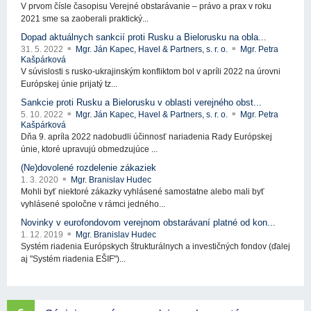
V prvom čísle časopisu Verejné obstarávanie – právo a prax v roku
2021 sme sa zaoberali praktický...
Dopad aktuálnych sankcií proti Rusku a Bielorusku na obla...
31. 5. 2022
Mgr. Ján Kapec, Havel & Partners, s. r. o.
Mgr. Petra
Kašpárková
V súvislosti s rusko-ukrajinským konfliktom bol v apríli 2022 na úrovni
Európskej únie prijatý tz...
Sankcie proti Rusku a Bielorusku v oblasti verejného obst...
5. 10. 2022
Mgr. Ján Kapec, Havel & Partners, s. r. o.
Mgr. Petra
Kašpárková
Dňa 9. apríla 2022 nadobudli účinnosť nariadenia Rady Európskej
únie, ktoré upravujú obmedzujúce ...
(Ne)dovolené rozdelenie zákaziek
1. 3. 2020
Mgr. Branislav Hudec
Mohli byť niektoré zákazky vyhlásené samostatne alebo mali byť
vyhlásené spoločne v rámci jedného...
Novinky v eurofondovom verejnom obstarávaní platné od kon...
1. 12. 2019
Mgr. Branislav Hudec
Systém riadenia Európskych štrukturálnych a investičných fondov (ďalej
aj "Systém riadenia EŠIF")...