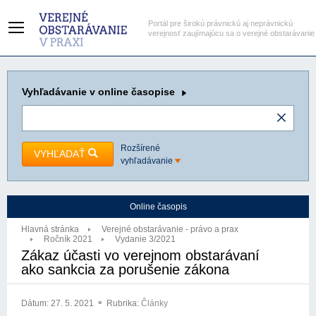
Portál pre širokú právnickú aj neprávnickú
verejnosť zaujímajúcu sa o verejné obstarávanie
Vyhľadávanie
v online časopise
Rozšírené
VYHĽADAŤ
vyhľadávanie
Online časopis
Hlavná stránka
Verejné obstarávanie - právo a prax
Ročník 2021
Vydanie 3/2021
Zákaz účasti vo verejnom obstarávaní
ako sankcia za porušenie zákona
Dátum:
27. 5. 2021
Rubrika:
Články