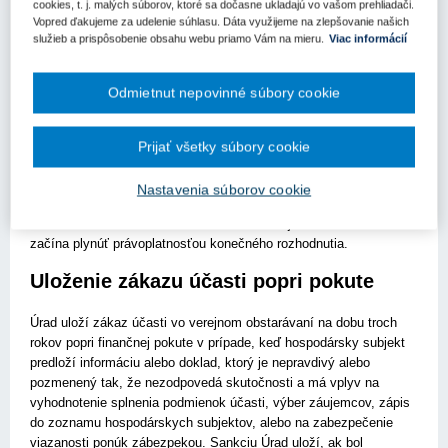
"Úrad") oprávnený uložiť aj Protimonopolný úrad SR a príslušný
cookies, t. j. malých súborov, ktoré sa dočasne ukladajú vo vašom prehliadači.
Vopred ďakujeme za udelenie súhlasu. Dáta využijeme na zlepšovanie našich
súd ako trest za spáchaný trestný čin.
služieb a prispôsobenie obsahu webu priamo Vám na mieru.
Viac informácií
ZÁKAZ ÚČASTI ULOŽENÝ ÚRADOM
Odmietnut nepovinné súbory cookie
Zákaz účasti vo verejnom obstarávaní ako sankcia uložená
Úradom predstavuje správny delikt, pričom Úrad ukladá zákaz
účasti vo verejnom obstarávaní uchádzačovi, záujemcovi alebo
Prijať všetky súbory cookie
hospodárskemu subjektu popri uloženej pokute, ako aj samostatne
v závislosti od konkrétneho porušenia. Úrad pri začatí správneho
Nastavenia súborov cookie
konania koná z úradnej povinnosti alebo na základe podnetu.
Úradom uložená doba zákazu účasti vo verejnom obstarávaní
začína plynúť právoplatnosťou konečného rozhodnutia.
Uloženie zákazu účasti popri pokute
Úrad uloží zákaz účasti vo verejnom obstarávaní na dobu troch
rokov popri finančnej pokute v prípade, keď hospodársky subjekt
predloží informáciu alebo doklad, ktorý je nepravdivý alebo
pozmenený tak, že nezodpovedá skutočnosti a má vplyv na
vyhodnotenie splnenia podmienok účasti, výber záujemcov, zápis
do zoznamu hospodárskych subjektov, alebo na zabezpečenie
viazanosti ponúk zábezpekou. Sank­ciu Úrad uloží, ak bol