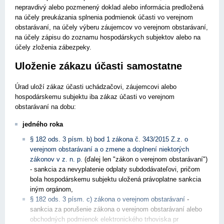
nepravdivý alebo pozmenený doklad alebo informácia predložená
na účely preukázania splnenia podmienok účasti vo verejnom
obstarávaní, na účely výberu záujemcov vo verejnom obstarávaní,
na účely zápisu do zoznamu hospodárskych subjektov alebo na
účely zloženia zábezpeky.
Uloženie zákazu účasti samostatne
Úrad uloží zákaz účasti uchádzačovi, záujemcovi alebo
hospodárskemu subjektu iba zákaz účasti vo verejnom
obstarávaní na dobu:
jedného roka
§ 182 ods. 3 písm. b) bod 1 zákona č. 343/2015 Z.z. o
verejnom obstarávaní a o zmene a doplnení niektorých
zákonov v z. n. p.
(ďalej len "zákon o verejnom obstarávaní")
- sankcia za nevyplatenie odplaty subdodávateľovi, pričom
bola hospodárskemu subjektu uložená právoplatne sankcia
iným orgánom,
§ 182 ods. 3 písm. c) zákona o verejnom obstarávaní
-
sankcia za porušenie zákona o verejnom obstarávaní alebo
obchodných podmienok elektronického trhoviska pr