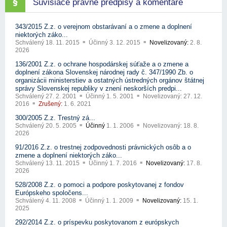
Súvisiace právne predpisy a komentáre
343/2015 Z.z. o verejnom obstarávaní a o zmene a doplnení
niektorých záko...
Schválený
18. 11. 2015
Účinný
3. 12. 2015
Novelizovaný:
2. 8.
2026
136/2001 Z.z. o ochrane hospodárskej súťaže a o zmene a
doplnení zákona Slovenskej národnej rady č. 347/1990 Zb. o
organizácii ministerstiev a ostatných ústredných orgánov štátnej
správy Slovenskej republiky v znení neskorších predpi...
Schválený
27. 2. 2001
Účinný
1. 5. 2001
Novelizovaný:
27. 12.
2016
Zrušený:
1. 6. 2021
300/2005 Z.z. Trestný zá...
Schválený
20. 5. 2005
Účinný
1. 1. 2006
Novelizovaný:
18. 8.
2026
91/2016 Z.z. o trestnej zodpovednosti právnických osôb a o
zmene a doplnení niektorých záko...
Schválený
13. 11. 2015
Účinný
1. 7. 2016
Novelizovaný:
17. 8.
2026
528/2008 Z.z. o pomoci a podpore poskytovanej z fondov
Európskeho spoločens...
Schválený
4. 11. 2008
Účinný
1. 1. 2009
Novelizovaný:
15. 1.
2025
292/2014 Z.z. o príspevku poskytovanom z európskych