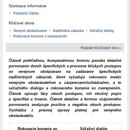
Súvisiace informácie
Podobné články
Kľúčové slová
Verejné obstarávanie
Nadlimitná zákazka
Súťažný dialóg
Rokovacie konanie s uverejnením
Register kľúčových slov
Článok prehľadnou, komparatívnou formou ponúka detailné
porovnanie dvoch špecifických a procesne blízkych postupov
vo verejnom obstarávaní na zadávanie špecifických
nadlimitných zákaziek, ktoré vyžadujú rokovania medzi
verejným obstarávateľom a záujemcami/uchádzačmi, a to
súťažného dialógu a rokovacieho konania so zverejnením.
Článok opisuje fázy oboch postupov, ich stručný popis
a špecifiká a trvanie. Článok detailne a formou vzájomného
porovnania analyzuje pozitíva a negatíva oboch postupov.
Vychádza z právnej úpravy platnej pre verejného
obstarávateľa.
Rokovacie konanie so
Súťažný dialóg