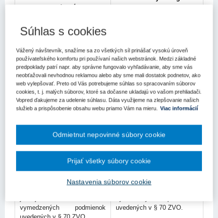
zverejnením
Súhlas s cookies
Základné informácie
Vážený návštevník, snažíme sa zo všetkých síl prinášať vysokú úroveň
používateľského komfortu pri používaní našich webstránok. Medzi základné
Rokovacie konanie so
Súťažný dialóg je pre
predpoklady patrí napr. aby správne fungovalo vyhľadávanie, aby sme vás
zverejnením je pre verejného
verejného obstarávateľa
neobťažovali nevhodnou reklamou alebo aby sme mali dostatok podnetov, ako
obstarávateľa upravené v § 70
upravený v § 74 až § 77
web vylepšovať. Preto od Vás potrebujeme súhlas so spracovaním súborov
až § 73 zákona č. 343/2015
ZVO.
cookies, t. j. malých súborov, ktoré sa dočasne ukladajú vo vašom prehliadači.
Z. z. zákona o verejnom
Vopred ďakujeme za udelenie súhlasu. Dáta využijeme na zlepšovanie našich
obstarávaní a o zmene
služieb a prispôsobenie obsahu webu priamo Vám na mieru.
Viac informácií
a doplnení niektorých
zákonov v z. n. p. (ďalej len
Odmietnut nepovinné súbory cookie
„ZVO“).
Prijať všetky súbory cookie
Rokovacie konanie so
Súťažný dialóg môže verejný
zverejnením môže verejný
obstarávateľ použiť iba
obstarávateľ použiť iba
v prípade splnenia aspoň
Nastavenia súborov cookie
v prípade splnenia aspoň
jednej z taxatívne
jednej z taxatívne
vymedzených podmienok
vymedzených podmienok
uvedených v § 70 ZVO.
uvedených v § 70 ZVO.