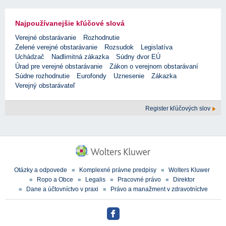
Najpoužívanejšie kľúčové slová
Verejné obstarávanie
Rozhodnutie
Zelené verejné obstarávanie
Rozsudok
Legislatíva
Uchádzač
Nadlimitná zákazka
Súdny dvor EÚ
Úrad pre verejné obstarávanie
Zákon o verejnom obstarávaní
Súdne rozhodnutie
Eurofondy
Uznesenie
Zákazka
Verejný obstarávateľ
Register kľúčových slov
Otázky a odpovede
Komplexné právne predpisy
Wolters Kluwer
Ropo a Obce
Legalis
Pracovné právo
Direktor
Dane a účtovníctvo v praxi
Právo a manažment v zdravotníctve