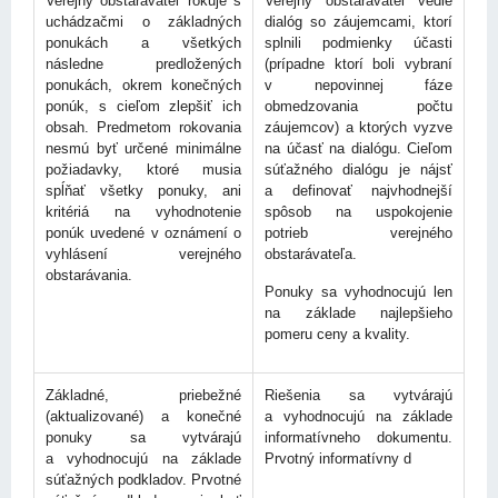
Verejný obstarávateľ rokuje s
Verejný obstarávateľ vedie
uchádzačmi o základných
dialóg so záujemcami, ktorí
ponukách a všetkých
splnili podmienky účasti
následne predložených
(prípadne ktorí boli vybraní
ponukách, okrem konečných
v nepovinnej fáze
ponúk, s cieľom zlepšiť ich
obmedzovania počtu
obsah. Predmetom rokovania
záujemcov) a ktorých vyzve
nesmú byť určené minimálne
na účasť na dialógu. Cieľom
požiadavky, ktoré musia
súťažného dialógu je nájsť
spĺňať všetky ponuky, ani
a definovať najvhodnejší
kritériá na vyhodnotenie
spôsob na uspokojenie
ponúk uvedené v oznámení o
potrieb verejného
vyhlásení verejného
obstarávateľa.
obstarávania.
Ponuky sa vyhodnocujú len
na základe najlepšieho
pomeru ceny a kvality.
Základné, priebežné
Riešenia sa vytvárajú
(aktualizované) a konečné
a vyhodnocujú na základe
ponuky sa vytvárajú
informatívneho dokumentu.
a vyhodnocujú na základe
Prvotný informatívny d
súťažných podkladov. Prvotné