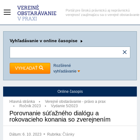
Portál pre širokú právnickú aj neprávnickú
verejnosť zaujímajúcu sa o verejné obstarávanie
Vyhľadávanie
v online časopise
Rozšírené
VYHĽADAŤ
vyhľadávanie
Online časopis
Hlavná stránka
Verejné obstarávanie - právo a prax
Ročník 2023
Vydanie 5/2023
Porovnanie súťažného dialógu a
rokovacieho konania so zverejnením
Dátum:
6. 10. 2023
Rubrika:
Články