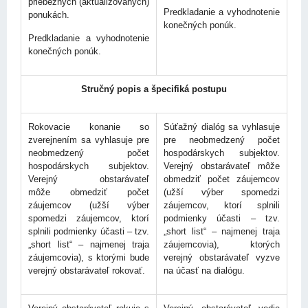
priebežných (aktualizovaných)
Predkladanie a vyhodnotenie
ponukách.
konečných ponúk.
Predkladanie a vyhodnotenie
konečných ponúk.
Stručný popis a špecifiká postupu
Rokovacie konanie so
Súťažný dialóg sa vyhlasuje
zverejnením sa vyhlasuje pre
pre neobmedzený počet
neobmedzený počet
hospodárskych subjektov.
hospodárskych subjektov.
Verejný obstarávateľ môže
Verejný obstarávateľ
obmedziť počet záujemcov
môže obmedziť počet
(užší výber spomedzi
záujemcov (užší výber
záujemcov, ktorí splnili
spomedzi záujemcov, ktorí
podmienky účasti – tzv.
splnili podmienky účasti – tzv.
„short list“ – najmenej traja
„short list“ – najmenej traja
záujemcovia), ktorých
záujemcovia), s ktorými bude
verejný obstarávateľ vyzve
verejný obstarávateľ rokovať.
na účasť na dialógu.