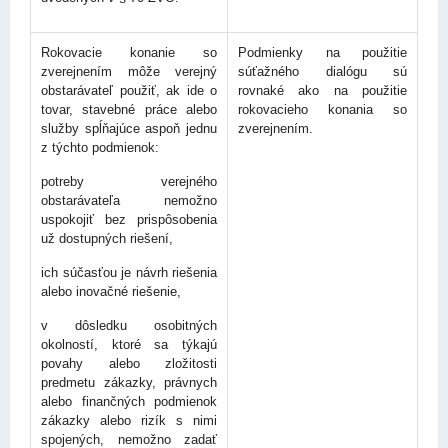
Rokovacie konanie so
Podmienky na použitie
zverejnením môže verejný
súťažného dialógu sú
obstarávateľ použiť, ak ide o
rovnaké ako na použitie
tovar, stavebné práce alebo
rokovacieho konania so
služby spĺňajúce aspoň jednu
zverejnením.
z týchto podmienok:
potreby verejného
obstarávateľa nemožno
uspokojiť bez prispôsobenia
už dostupných riešení,
ich súčasťou je návrh riešenia
alebo inovačné riešenie,
v dôsledku osobitných
okolností, ktoré sa týkajú
povahy alebo zložitosti
predmetu zákazky, právnych
alebo finančných podmienok
zákazky alebo rizík s nimi
spojených, nemožno zadať