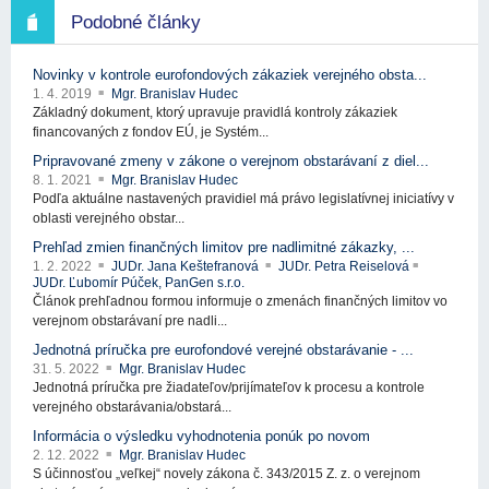
Podobné články
Novinky v kontrole eurofondových zákaziek verejného obsta...
1. 4. 2019
Mgr. Branislav Hudec
Základný dokument, ktorý upravuje pravidlá kontroly zákaziek
financovaných z fondov EÚ, je Systém...
Pripravované zmeny v zákone o verejnom obstarávaní z diel...
8. 1. 2021
Mgr. Branislav Hudec
Podľa aktuálne nastavených pravidiel má právo legislatívnej iniciatívy v
oblasti verejného obstar...
Prehľad zmien finančných limitov pre nadlimitné zákazky, ...
1. 2. 2022
JUDr. Jana Keštefranová
JUDr. Petra Reiselová
JUDr. Ľubomír Púček, PanGen s.r.o.
Článok prehľadnou formou informuje o zmenách finančných limitov vo
verejnom obstarávaní pre nadli...
Jednotná príručka pre eurofondové verejné obstarávanie - ...
31. 5. 2022
Mgr. Branislav Hudec
Jednotná príručka pre žiadateľov/prijímateľov k procesu a kontrole
verejného obstarávania/obstará...
Informácia o výsledku vyhodnotenia ponúk po novom
2. 12. 2022
Mgr. Branislav Hudec
S účinnosťou „veľkej“ novely zákona č. 343/2015 Z. z. o verejnom