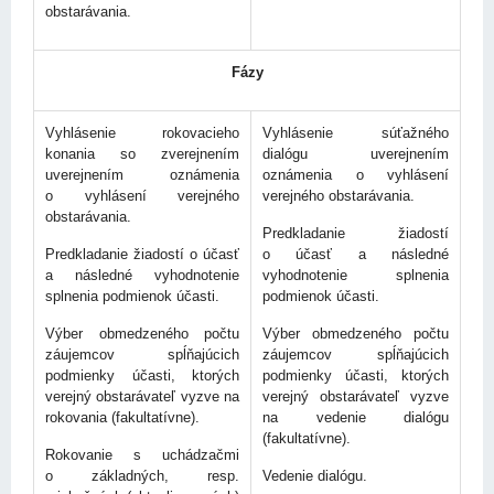
obstarávania.
Fázy
Vyhlásenie rokovacieho
Vyhlásenie súťažného
konania so zverejnením
dialógu uverejnením
uverejnením oznámenia
oznámenia o vyhlásení
o vyhlásení verejného
verejného obstarávania.
obstarávania.
Predkladanie žiadostí
Predkladanie žiadostí o účasť
o účasť a následné
a následné vyhodnotenie
vyhodnotenie splnenia
splnenia podmienok účasti.
podmienok účasti.
Výber obmedzeného počtu
Výber obmedzeného počtu
záujemcov spĺňajúcich
záujemcov spĺňajúcich
podmienky účasti, ktorých
podmienky účasti, ktorých
verejný obstarávateľ vyzve na
verejný obstarávateľ vyzve
rokovania (fakultatívne).
na vedenie dialógu
(fakultatívne).
Rokovanie s uchádzačmi
o základných, resp.
Vedenie dialógu.