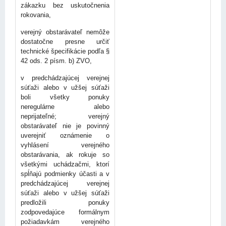
zákazku bez uskutočnenia
rokovania,
verejný obstarávateľ nemôže
dostatočne presne určiť
technické špecifikácie podľa §
42 ods. 2 písm. b) ZVO,
v predchádzajúcej verejnej
súťaži alebo v užšej súťaži
boli všetky ponuky
neregulárne alebo
neprijateľné; verejný
obstarávateľ nie je povinný
uverejniť oznámenie o
vyhlásení verejného
obstarávania, ak rokuje so
všetkými uchádzačmi, ktorí
spĺňajú podmienky účasti a v
predchádzajúcej verejnej
súťaži alebo v užšej súťaži
predložili ponuky
zodpovedajúce formálnym
požiadavkám verejného