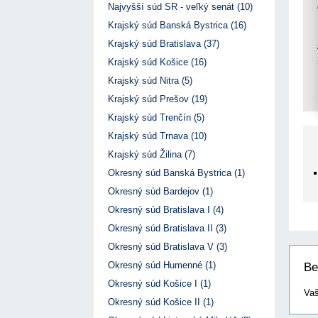
17. 7. 2026
Úrad pre verejné obstarávanie
Výzva č. 3/2026: Podpo
Najvyšší súd SR - veľký senát (10)
prezentáciu kultúr...
ÚVO automatizuje zápis do Zoznamu
22. 1. 2026
Krajský súd Banská Bystrica (16)
hospodárskych subjektov
17. 7. 2026
Úrad pre verejné obstarávanie
Otvorenie výzvy na pred
Krajský súd Bratislava (37)
pre spracovanie ...
Týždenný súhrn výstupov ÚVO za 27. týždeň
22. 1. 2026
17. 7. 2026
Úrad pre verejné obstarávanie
Krajský súd Košice (16)
Výzva na poskytnutie s
Zelené obstarávanie naráža na bariéry aj obavy
Krajský súd Nitra (5)
potenciálnych c...
8. 7. 2026
Úrad pre verejné obstarávanie
14. 11. 2025
Krajský súd Prešov (19)
Tretia výzva v Interre
Krajský súd Trenčín (5)
regiónu oficiálne vyhlá..
2. 10. 2025
Krajský súd Trnava (10)
Krajský súd Žilina (7)
Okresný súd Banská Bystrica (1)
Okresný súd Bardejov (1)
Okresný súd Bratislava I (4)
Okresný súd Bratislava II (3)
Okresný súd Bratislava V (3)
Okresný súd Humenné (1)
Be
Okresný súd Košice I (1)
Vaš
Okresný súd Košice II (1)