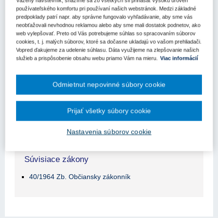
Vážený návštevník, snažíme sa zo všetkých síl prinášať vysokú úroveň
používateľského komfortu pri používaní našich webstránok. Medzi základné
Obsah judikátu sa zobrazuje len prihlásených
predpoklady patrí napr. aby správne fungovalo vyhľadávanie, aby sme vás
užívateľom.
neobťažovali nevhodnou reklamou alebo aby sme mali dostatok podnetov, ako
web vylepšovať. Preto od Vás potrebujeme súhlas so spracovaním súborov
cookies, t. j. malých súborov, ktoré sa dočasne ukladajú vo vašom prehliadači.
Odomknite si prístup k odbornému obsahu na portáli.
Vopred ďakujeme za udelenie súhlasu. Dáta využijeme na zlepšovanie našich
Prístup k obsahu portálu majú len registrovaní používatelia
služieb a prispôsobenie obsahu webu priamo Vám na mieru.
Viac informácií
portálu. Pokiaľ ste už zaregistrovaný, stačí sa prihlásiť.
Ak ešte nemáte prístup k obsahu portálu, využite 10-dňovú
Odmietnut nepovinné súbory cookie
demo licenciu zdarma (stačí sa zaregistrovať).
Prijať všetky súbory cookie
Registrácia
Prihlásenie
Nastavenia súborov cookie
Súvisiace zákony
40/1964 Zb. Občiansky zákonník