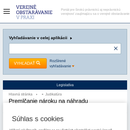
Portál pre širokú právnickú aj neprávnickú
verejnosť zaujímajúcu sa o verejné obstarávanie
Vyhľadávanie
v celej aplikácii
Rozšírené
VYHĽADAŤ
vyhľadávanie
Legislatíva
Hlavná stránka
Judikatúra
Premlčanie nároku na náhradu
nemajetkovej ujmy
Súhlas s cookies
Autor:
Krajský súd Nitra
Spzn:
6Co/157/2014
Prameň:
ASPI