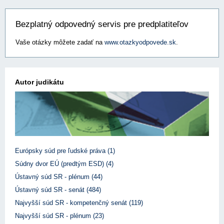
Bezplatný odpovedný servis pre predplatiteľov
Vaše otázky môžete zadať na
www.otazkyodpovede.sk
.
Autor judikátu
Európsky súd pre ľudské práva (1)
Súdny dvor EÚ (predtým ESD) (4)
Ústavný súd SR - plénum (44)
Ústavný súd SR - senát (484)
Najvyšší súd SR - kompetenčný senát (119)
Najvyšší súd SR - plénum (23)