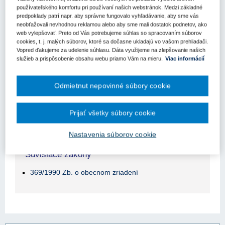
Obsah judikátu sa zobrazuje len prihlásených
používateľského komfortu pri používaní našich webstránok. Medzi základné
užívateľom.
predpoklady patrí napr. aby správne fungovalo vyhľadávanie, aby sme vás
neobťažovali nevhodnou reklamou alebo aby sme mali dostatok podnetov, ako
web vylepšovať. Preto od Vás potrebujeme súhlas so spracovaním súborov
Odomknite si prístup k odbornému obsahu na portáli.
cookies, t. j. malých súborov, ktoré sa dočasne ukladajú vo vašom prehliadači.
Prístup k obsahu portálu majú len registrovaní používatelia
Vopred ďakujeme za udelenie súhlasu. Dáta využijeme na zlepšovanie našich
portálu. Pokiaľ ste už zaregistrovaný, stačí sa prihlásiť.
služieb a prispôsobenie obsahu webu priamo Vám na mieru.
Viac informácií
Ak ešte nemáte prístup k obsahu portálu, využite 10-dňovú
demo licenciu zdarma (stačí sa zaregistrovať).
Odmietnut nepovinné súbory cookie
Registrácia
Prihlásenie
Prijať všetky súbory cookie
Nastavenia súborov cookie
Súvisiace zákony
369/1990 Zb. o obecnom zriadení