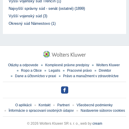
Vyšší vojenský súd Trenčín (1)
Najvyšší správny súd - senát (ostatné) (1899)
Vyšší vojenský súd (3)
Okresný súd Námestovo (1)
Otázky a odpovede
Komplexné právne predpisy
Wolters Kluwer
Ropo a Obce
Legalis
Pracovné právo
Direktor
Dane a účtovníctvo v praxi
Právo a manažment v zdravotníctve
O aplikácii
Kontakt
Partneri
Všeobecné podmienky
Ïnformácie o spracovaní osobných údajov
Nastavenie súborov cookies
© 2026 Wolters Kluwer SR s. r. o., web by
cream