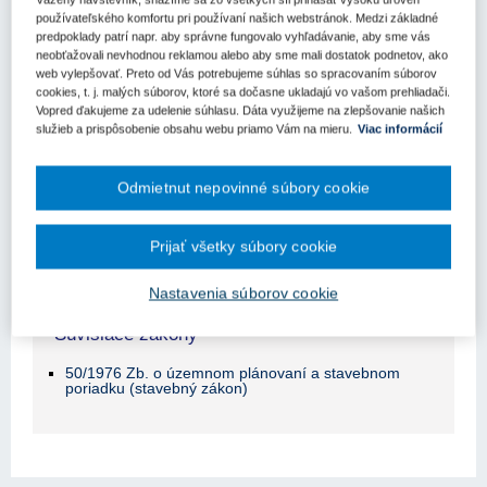
Obsah judikátu sa zobrazuje len prihlásených
používateľského komfortu pri používaní našich webstránok. Medzi základné
užívateľom.
predpoklady patrí napr. aby správne fungovalo vyhľadávanie, aby sme vás
neobťažovali nevhodnou reklamou alebo aby sme mali dostatok podnetov, ako
web vylepšovať. Preto od Vás potrebujeme súhlas so spracovaním súborov
Odomknite si prístup k odbornému obsahu na portáli.
cookies, t. j. malých súborov, ktoré sa dočasne ukladajú vo vašom prehliadači.
Prístup k obsahu portálu majú len registrovaní používatelia
Vopred ďakujeme za udelenie súhlasu. Dáta využijeme na zlepšovanie našich
portálu. Pokiaľ ste už zaregistrovaný, stačí sa prihlásiť.
služieb a prispôsobenie obsahu webu priamo Vám na mieru.
Viac informácií
Ak ešte nemáte prístup k obsahu portálu, využite 10-dňovú
demo licenciu zdarma (stačí sa zaregistrovať).
Odmietnut nepovinné súbory cookie
Registrácia
Prihlásenie
Prijať všetky súbory cookie
Nastavenia súborov cookie
Súvisiace zákony
50/1976 Zb. o územnom plánovaní a stavebnom
poriadku (stavebný zákon)