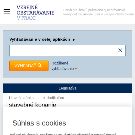
Portál pre širokú právnickú aj neprávnickú
verejnosť zaujímajúcu sa o verejné obstarávanie
Vyhľadávanie
v celej aplikácii
Rozšírené
VYHĽADAŤ
vyhľadávanie
Legislatíva
Hlavná stránka
Judikatúra
stavebné konanie
Autor:
Najvyšší súd SR - senát
Spzn:
4Sžk/32/2017
Prameň:
ASPI
Súhlas s cookies
Vážený návštevník, snažíme sa zo všetkých síl prinášať vysokú úroveň