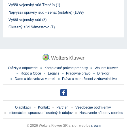
Vyšší vojenský súd Trenčín (1)
Najvyšší správny súd - senát (ostatné) (1899)
Vyšší vojenský súd (3)
Okresný súd Námestovo (1)
Otázky a odpovede
Komplexné právne predpisy
Wolters Kluwer
Ropo a Obce
Legalis
Pracovné právo
Direktor
Dane a účtovníctvo v praxi
Právo a manažment v zdravotníctve
O aplikácii
Kontakt
Partneri
Všeobecné podmienky
Ïnformácie o spracovaní osobných údajov
Nastavenie súborov cookies
© 2026 Wolters Kluwer SR s. r. o., web by
cream